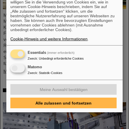
willigen Sie in die Verwendung von Cookies ein, wie in
unserem Cookie-Hinweis beschrieben, indem Sie auf
„Alle zulassen und fortsetzen“ klicken, um die
Mikrosysteme sind unverzichtbare Sensor-Komponenten in der
bestmögliche Nutzererfahrung auf unseren Webseiten zu
haben. Sie können auch Ihre bevorzugten Einstellungen
Medizin- und Mobilitätstechnik, Cybersicherheit und
vornehmen oder Cookies ablehnen (mit Ausnahme
Kommunikationstechnologie sowie bei der Steuerung vernetzter
unbedingt erforderlicher Cookies).
Fertigungsprozesse. Aber auch für die Energiewende sind sie
Cookie-Hinweis und weitere Informationen
.
von wachsender Bedeutung. Forschende der Hochschule
RheinMain (HSRM) entwickeln am Campus Rüsselsheim nun
eine Plattform zur Mikro-Nano-Integration von neuartigen
Essentials
(immer erforderlich)
Sensorelementen. Gemeinsam mit dem GSI Helmholtzzentrum
Zweck
:
Unbedingt erforderliche Cookies
für Schwerionenforschung in Darmstadt und der…
Matomo
Mehr »
Zweck
:
Statistik-Cookies
Millimeterarbeit im Tunnel – Targetkammer
Meine Auswahl bestätigen
des Super-FRS installiert
Alle zulassen und fortsetzen