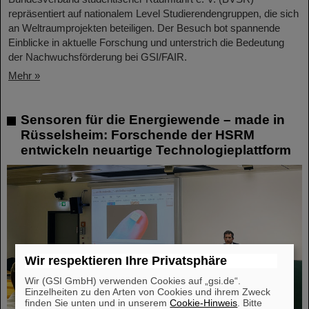
repräsentiert auf nationalem Level Studierendengruppen, die sich
an Weltraumprojekten beteiligen. Der Besuch bot spannende
Einblicke in aktuelle Forschung und unterstrich die Bedeutung
der Nachwuchsförderung bei GSI/FAIR.
Mehr »
Sensoren für die Energiewende – made in
Rüsselsheim: Forschende der HSRM
entwickeln neuartige Technologieplattform
Wir respektieren Ihre Privatsphäre
Wir (GSI GmbH) verwenden Cookies auf „gsi.de“.
Einzelheiten zu den Arten von Cookies und ihrem Zweck
finden Sie unten und in unserem
Cookie-Hinweis
. Bitte