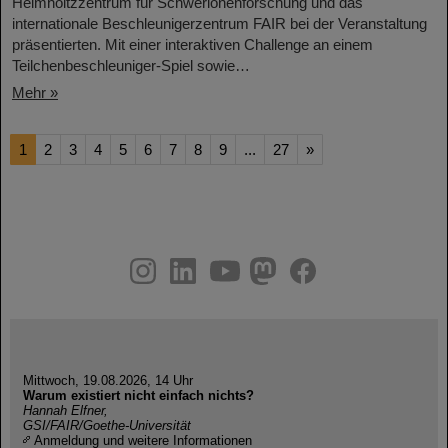
Helmholtzzentrum für Schwerionenforschung und das
internationale Beschleunigerzentrum FAIR bei der Veranstaltung
präsentierten. Mit einer interaktiven Challenge an einem
Teilchenbeschleuniger-Spiel sowie…
Mehr »
1
2
3
4
5
6
7
8
9
...
27
»
instagram
linkedin
youtube
helmholtz.social
facebook
Mittwoch, 19.08.2026, 14 Uhr
Warum existiert nicht einfach nichts?
Hannah Elfner,
GSI/FAIR/Goethe-Universität
Anmeldung und weitere Informationen