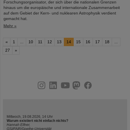
Forschungsorganisator, der sich über die nationalen Grenzen
hinaus um die europäische und internationale Zusammenarbeit
auf dem Gebiet der Kern- und nuklearen Astrophysik verdient
gemacht hat.
Mehr »
«
1
...
10
11
12
13
14
15
16
17
18
...
27
»
instagram
linkedin
youtube
helmholtz.social
facebook
Mittwoch, 19.08.2026, 14 Uhr
Warum existiert nicht einfach nichts?
Hannah Elfner,
GSI/FAIR/Goethe-Universität