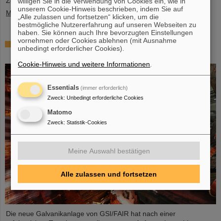
Zeitraum, der ...
willigen Sie in die Verwendung von Cookies ein, wie in
unserem Cookie-Hinweis beschrieben, indem Sie auf
Mehr »
„Alle zulassen und fortsetzen“ klicken, um die
bestmögliche Nutzererfahrung auf unseren Webseiten zu
haben. Sie können auch Ihre bevorzugten Einstellungen
vornehmen oder Cookies ablehnen (mit Ausnahme
Glänzender Fortschritt: Erste Tanksektion des
unbedingt erforderlicher Cookies).
neuen Alvarez erfolgreich verkupfert
Cookie-Hinweis und weitere Informationen
.
Essentials
(immer erforderlich)
Zweck
:
Unbedingt erforderliche Cookies
Matomo
Zweck
:
Statistik-Cookies
Meine Auswahl bestätigen
Alle zulassen und fortsetzen
Die neue Galvanikanlage von GSI/FAIR hat nach einer