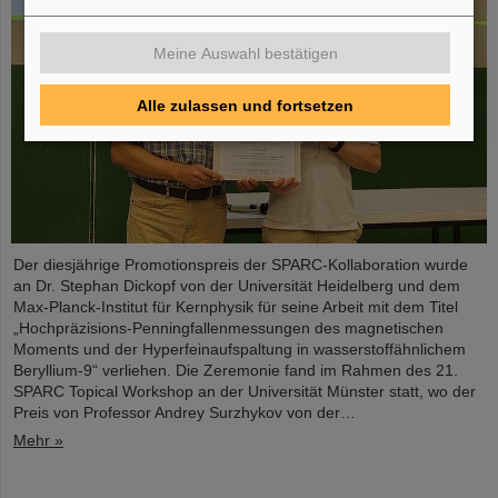
Meine Auswahl bestätigen
Alle zulassen und fortsetzen
Der diesjährige Promotionspreis der SPARC-Kollaboration wurde
an Dr. Stephan Dickopf von der Universität Heidelberg und dem
Max-Planck-Institut für Kernphysik für seine Arbeit mit dem Titel
„Hochpräzisions-Penningfallenmessungen des magnetischen
Moments und der Hyperfeinaufspaltung in wasserstoffähnlichem
Beryllium-9“ verliehen. Die Zeremonie fand im Rahmen des 21.
SPARC Topical Workshop an der Universität Münster statt, wo der
Preis von Professor Andrey Surzhykov von der…
Mehr »