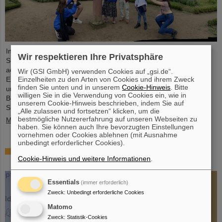
In diesem Jahr nahmen 31 Studierende aus 16 Ländern am
Wir respektieren Ihre Privatsphäre
Summer Student Program bei GSI und FAIR teil. Sie verbrachten
acht Wochen auf dem Campus, machten sich mit den
Wir (GSI GmbH) verwenden Cookies auf „gsi.de“.
Einzelheiten zu den Arten von Cookies und ihrem Zweck
Experimenten und Forschungsfeldern von GSI und FAIR vertraut
finden Sie unten und in unserem
Cookie-Hinweis
. Bitte
und tauchten in die Atmosphäre eines internationalen
willigen Sie in die Verwendung von Cookies ein, wie in
Beschleunigerlabors ein. Einblicke bietet der Fotowettbewerb der
unserem Cookie-Hinweis beschrieben, indem Sie auf
Summer Students.
„Alle zulassen und fortsetzen“ klicken, um die
bestmögliche Nutzererfahrung auf unseren Webseiten zu
Mehr »
haben. Sie können auch Ihre bevorzugten Einstellungen
vornehmen oder Cookies ablehnen (mit Ausnahme
unbedingt erforderlicher Cookies).
SPARC-Promotionspreis 2024 geht an Dr. Stefan
Cookie-Hinweis und weitere Informationen
.
Dickopf
Essentials
(immer erforderlich)
Zweck
:
Unbedingt erforderliche Cookies
Matomo
Zweck
:
Statistik-Cookies