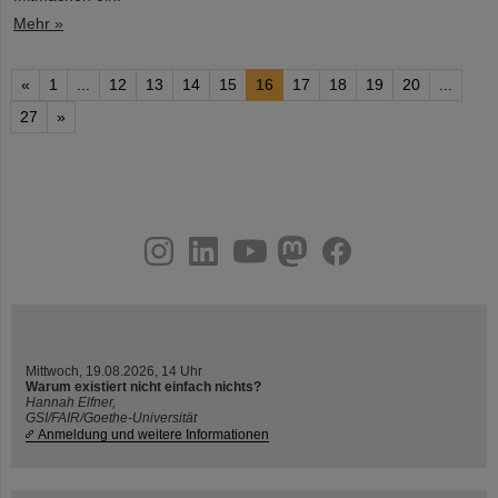
Mehr »
«
1
...
12
13
14
15
16
17
18
19
20
...
27
»
instagram
linkedin
youtube
helmholtz.social
facebook
Mittwoch, 19.08.2026, 14 Uhr
Warum existiert nicht einfach nichts?
Hannah Elfner,
GSI/FAIR/Goethe-Universität
Anmeldung und weitere Informationen