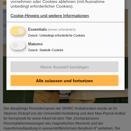
vornehmen oder Cookies ablehnen (mit Ausnahme
SPARC-Promotionspreis 2024 geht an Dr. Stefan Dickopf
unbedingt erforderlicher Cookies).
Cookie-Hinweis und weitere Informationen
.
Essentials
(immer erforderlich)
Zweck
:
Unbedingt erforderliche Cookies
Matomo
Zweck
:
Statistik-Cookies
Meine Auswahl bestätigen
Alle zulassen und fortsetzen
Der diesjährige Promotionspreis der SPARC-Kollaboration wurde an Dr.
Stephan Dickopf von der Universität Heidelberg und dem Max-Planck-Institut
für Kernphysik für seine Arbeit mit dem Titel „Hochpräzisions-
Penningfallenmessungen des magnetischen Moments und der
Hyperfeinaufspaltung in wasserstoffähnlichem Beryllium-9“ verliehen. Die