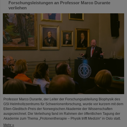
Forschungsleistungen an Professor Marco Durante
verliehen
Professor Marco Durante, der Leiter der Forschungsabteilung Biophysik des
GSI Helmholtzzentrums für Schwerionenforschung, wurde vor kurzem mit dem
Ellen-Gleditsch-Preis der Norwegischen Akademie der Wissenschaften
ausgezeichnet. Die Verleihung fand im Rahmen der öffentlichen Tagung der
Akademie zum Thema „Protonentherapie – Physik trifft Medizin“ in Oslo statt.
Mehr »