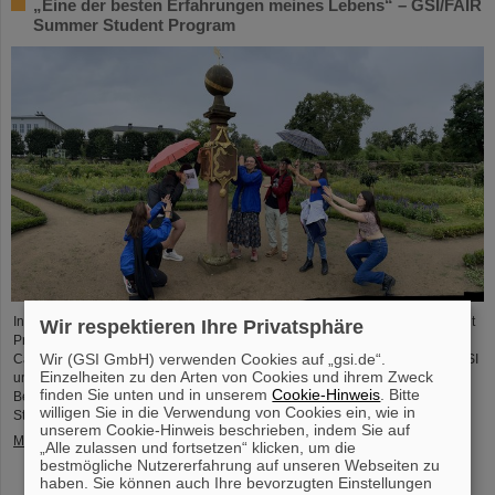
„Eine der besten Erfahrungen meines Lebens“ – GSI/FAIR
Summer Student Program
In diesem Jahr nahmen 31 Studierende aus 16 Ländern am Summer Student
Wir respektieren Ihre Privatsphäre
Program bei GSI und FAIR teil. Sie verbrachten acht Wochen auf dem
Wir (GSI GmbH) verwenden Cookies auf „gsi.de“.
Campus, machten sich mit den Experimenten und Forschungsfeldern von GSI
Einzelheiten zu den Arten von Cookies und ihrem Zweck
und FAIR vertraut und tauchten in die Atmosphäre eines internationalen
finden Sie unten und in unserem
Cookie-Hinweis
. Bitte
Beschleunigerlabors ein. Einblicke bietet der Fotowettbewerb der Summer
willigen Sie in die Verwendung von Cookies ein, wie in
Students.
unserem Cookie-Hinweis beschrieben, indem Sie auf
Mehr »
„Alle zulassen und fortsetzen“ klicken, um die
bestmögliche Nutzererfahrung auf unseren Webseiten zu
haben. Sie können auch Ihre bevorzugten Einstellungen