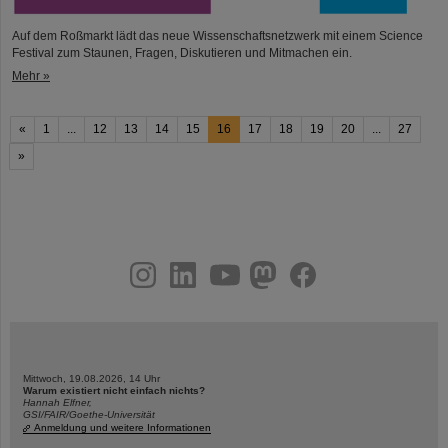
Auf dem Roßmarkt lädt das neue Wissenschaftsnetzwerk mit einem Science
Festival zum Staunen, Fragen, Diskutieren und Mitmachen ein.
Mehr »
«
1
...
12
13
14
15
16
17
18
19
20
...
27
»
instagram
linkedin
youtube
helmholtz.social
facebook
Mittwoch, 19.08.2026, 14 Uhr
Warum existiert nicht einfach nichts?
Hannah Elfner,
GSI/FAIR/Goethe-Universität
Anmeldung und weitere Informationen