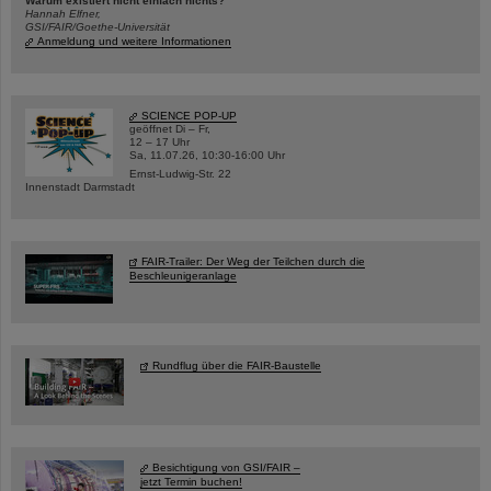
Warum existiert nicht einfach nichts?
Hannah Elfner,
GSI/FAIR/Goethe-Universität
Anmeldung und weitere Informationen
SCIENCE POP-UP
geöffnet Di – Fr,
12 – 17 Uhr
Sa, 11.07.26, 10:30-16:00 Uhr
Ernst-Ludwig-Str. 22
Innenstadt Darmstadt
FAIR-Trailer: Der Weg der Teilchen durch die
Beschleunigeranlage
Rundflug über die FAIR-Baustelle
Besichtigung von GSI/FAIR –
jetzt Termin buchen!