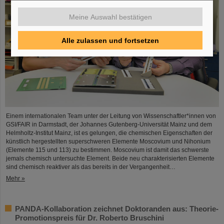
Meine Auswahl bestätigen
Alle zulassen und fortsetzen
Einem internationalen Team unter der Leitung von Wissenschaftler*innen von
GSI/FAIR in Darmstadt, der Johannes Gutenberg-Universität Mainz und dem
Helmholtz-Institut Mainz, ist es gelungen, die chemischen Eigenschaften der
künstlich hergestellten superschweren Elemente Moscovium und Nihonium
(Elemente 115 und 113) zu bestimmen. Moscovium ist damit das schwerste
jemals chemisch untersuchte Element. Beide neu charakterisierten Elemente
sind chemisch reaktiver als das bereits in der Vergangenheit…
Mehr »
PANDA-Kollaboration zeichnet Doktoranden aus: Theorie-
Promotionspreis für Dr. Roberto Bruschini