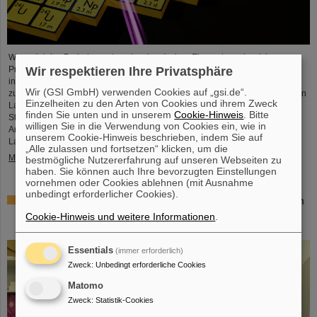
Wo endet das Periodensystem der chemischen Elemente und welche
Prozesse erlauben die Existenz der schwersten Elemente? Einem
Wir respektieren Ihre Privatsphäre
internationalen Forschungsteam ist es gelungen, einer Beantwortung näher
Wir (GSI GmbH) verwenden Cookies auf „gsi.de“.
zu kommen und mit Messungen an der GSI/FAIR-Beschleunigeranlage und in
Einzelheiten zu den Arten von Cookies und ihrem Zweck
Laboren der Johannes Gutenberg-Universität Mainz einen Einblick in die
finden Sie unten und in unserem
Cookie-Hinweis
. Bitte
Struktur von Fermium-Atomkernen (Element 100) mit unterschiedlichen
willigen Sie in die Verwendung von Cookies ein, wie in
Anzahlen an Neutronen zu gewinnen. Mit modernen
unserem Cookie-Hinweis beschrieben, indem Sie auf
Laserspektroskopietechniken bestimmten sie…
„Alle zulassen und fortsetzen“ klicken, um die
Mehr »
bestmögliche Nutzererfahrung auf unseren Webseiten zu
haben. Sie können auch Ihre bevorzugten Einstellungen
vornehmen oder Cookies ablehnen (mit Ausnahme
unbedingt erforderlicher Cookies).
Das schwerste bisher chemisch untersuchte Element – In
Experimenten bei GSI/FAIR gelingt Bestimmung der
Cookie-Hinweis und weitere Informationen
.
Eigenschaften von Moscovium und Nihonium
Essentials
(immer erforderlich)
Zweck
:
Unbedingt erforderliche Cookies
Matomo
Zweck
:
Statistik-Cookies