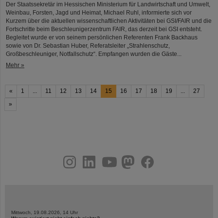
Der Staatssekretär im Hessischen Ministerium für Landwirtschaft und Umwelt,
Weinbau, Forsten, Jagd und Heimat, Michael Ruhl, informierte sich vor
Kurzem über die aktuellen wissenschaftlichen Aktivitäten bei GSI/FAIR und die
Fortschritte beim Beschleunigerzentrum FAIR, das derzeit bei GSI entsteht.
Begleitet wurde er von seinem persönlichen Referenten Frank Backhaus
sowie von Dr. Sebastian Huber, Referatsleiter „Strahlenschutz,
Großbeschleuniger, Notfallschutz“. Empfangen wurden die Gäste...
Mehr »
«
1
...
11
12
13
14
15
16
17
18
19
...
27
»
instagram
linkedin
youtube
helmholtz.social
facebook
Mittwoch, 19.08.2026, 14 Uhr