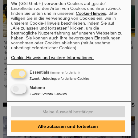
Wir (GSI GmbH) verwenden Cookies auf „gsi.de“.
Einzelheiten zu den Arten von Cookies und ihrem Zweck
finden Sie unten und in unserem
Cookie-Hinweis
. Bitte
willigen Sie in die Verwendung von Cookies ein, wie in
unserem Cookie-Hinweis beschrieben, indem Sie auf
„Alle zulassen und fortsetzen“ klicken, um die
bestmögliche Nutzererfahrung auf unseren Webseiten zu
haben. Sie können auch Ihre bevorzugten Einstellungen
vornehmen oder Cookies ablehnen (mit Ausnahme
Mikrosysteme sind unverzichtbare Sensor-Komponenten in der Medizin- und
unbedingt erforderlicher Cookies).
Mobilitätstechnik, Cybersicherheit und Kommunikationstechnologie sowie bei
der Steuerung vernetzter Fertigungsprozesse. Aber auch für die
Cookie-Hinweis und weitere Informationen
.
Energiewende sind sie von wachsender Bedeutung. Forschende der
Hochschule RheinMain (HSRM) entwickeln am Campus Rüsselsheim nun
eine Plattform zur Mikro-Nano-Integration von neuartigen Sensorelementen.
Essentials
(immer erforderlich)
Gemeinsam mit dem GSI Helmholtzzentrum für Schwerionenforschung in
Zweck
:
Unbedingt erforderliche Cookies
Darmstadt und der…
Mehr »
Matomo
Zweck
:
Statistik-Cookies
Millimeterarbeit im Tunnel – Targetkammer des Super-FRS
installiert
Meine Auswahl bestätigen
Alle zulassen und fortsetzen