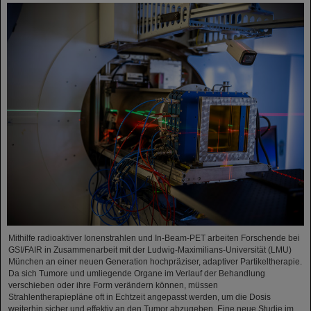
Mithilfe radioaktiver Ionenstrahlen und In-Beam-PET arbeiten Forschende bei
GSI/FAIR in Zusammenarbeit mit der Ludwig-Maximilians-Universität (LMU)
München an einer neuen Generation hochpräziser, adaptiver Partikeltherapie.
Da sich Tumore und umliegende Organe im Verlauf der Behandlung
verschieben oder ihre Form verändern können, müssen
Strahlentherapiepläne oft in Echtzeit angepasst werden, um die Dosis
weiterhin sicher und effektiv an den Tumor abzugeben. Eine neue Studie im