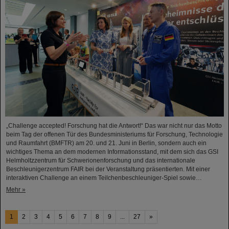
„Challenge accepted! Forschung hat die Antwort!“ Das war nicht nur das Motto
beim Tag der offenen Tür des Bundesministeriums für Forschung, Technologie
und Raumfahrt (BMFTR) am 20. und 21. Juni in Berlin, sondern auch ein
wichtiges Thema an dem modernen Informationsstand, mit dem sich das GSI
Helmholtzzentrum für Schwerionenforschung und das internationale
Beschleunigerzentrum FAIR bei der Veranstaltung präsentierten. Mit einer
interaktiven Challenge an einem Teilchenbeschleuniger-Spiel sowie…
Mehr »
1
2
3
4
5
6
7
8
9
...
27
»