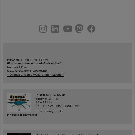
instagram
linkedin
youtube
helmholtz.social
facebook
Mittwoch, 19.08.2026, 14 Uhr
Warum existiert nicht einfach nichts?
Hannah Elfner,
GSI/FAIR/Goethe-Universität
Anmeldung und weitere Informationen
SCIENCE POP-UP
geöffnet Di – Fr,
12 – 17 Uhr
Sa, 11.07.26, 10:30-16:00 Uhr
Ernst-Ludwig-Str. 22
Innenstadt Darmstadt