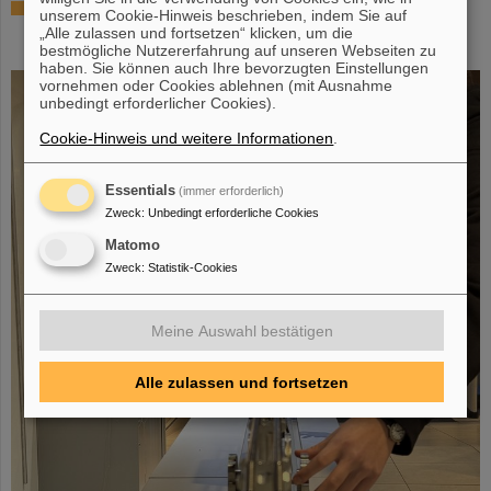
SCIENCE POP-UP von GSI/FAIR wird zur dauerhaften
unserem Cookie-Hinweis beschrieben, indem Sie auf
Anlaufstelle für Wissenschaftsbegeisterte in der
„Alle zulassen und fortsetzen“ klicken, um die
Darmstädter Innenstadt
bestmögliche Nutzererfahrung auf unseren Webseiten zu
haben. Sie können auch Ihre bevorzugten Einstellungen
vornehmen oder Cookies ablehnen (mit Ausnahme
unbedingt erforderlicher Cookies).
Cookie-Hinweis und weitere Informationen
.
Essentials
(immer erforderlich)
Zweck
:
Unbedingt erforderliche Cookies
Matomo
Zweck
:
Statistik-Cookies
Meine Auswahl bestätigen
Alle zulassen und fortsetzen