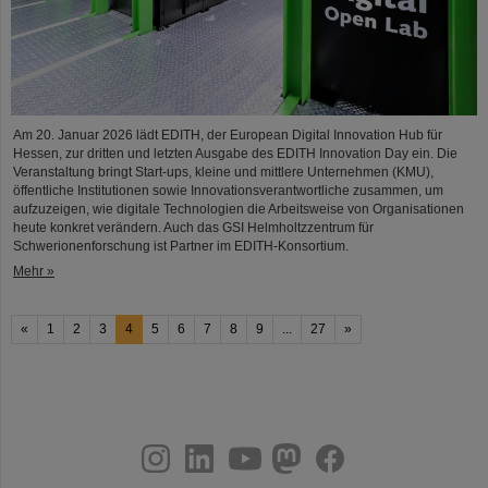
Am 20. Januar 2026 lädt EDITH, der European Digital Innovation Hub für
Hessen, zur dritten und letzten Ausgabe des EDITH Innovation Day ein. Die
Veranstaltung bringt Start-ups, kleine und mittlere Unternehmen (KMU),
öffentliche Institutionen sowie Innovationsverantwortliche zusammen, um
aufzuzeigen, wie digitale Technologien die Arbeitsweise von Organisationen
heute konkret verändern. Auch das GSI Helmholtzzentrum für
Schwerionenforschung ist Partner im EDITH-Konsortium.
Mehr »
«
1
2
3
4
5
6
7
8
9
...
27
»
instagram
linkedin
youtube
helmholtz.social
facebook