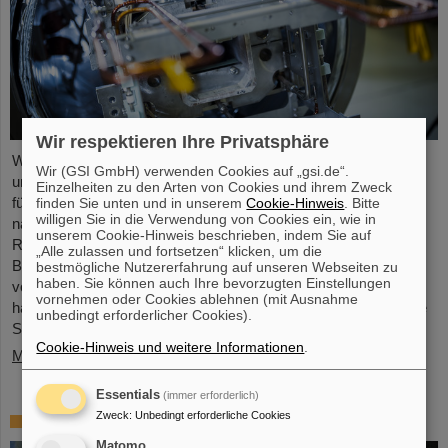
Wir respektieren Ihre Privatsphäre
Während die Rohbauarbeiten auf dem Baufeld voranschreiten
Wir (GSI GmbH) verwenden Cookies auf „gsi.de“.
und die Entwicklung und Fertigung der Hightech-Komponenten
Einzelheiten zu den Arten von Cookies und ihrem Zweck
für das künftige Beschleunigerzentrum FAIR läuft, werden die
finden Sie unten und in unserem
Cookie-Hinweis
. Bitte
willigen Sie in die Verwendung von Cookies ein, wie in
nächsten entscheidenden Weichen für den großen FAIR-
unserem Cookie-Hinweis beschrieben, indem Sie auf
Ringbeschleuniger SIS100 gestellt: Die Montage der
„Alle zulassen und fortsetzen“ klicken, um die
Beschleunigermaschine in den neu errichteten Gebäuden wird
bestmögliche Nutzererfahrung auf unseren Webseiten zu
haben. Sie können auch Ihre bevorzugten Einstellungen
vorbereitet, der Endspurt Richtung Installationsstart des SIS100
vornehmen oder Cookies ablehnen (mit Ausnahme
hat begonnen. Die Verantwortlichen der zuständigen Teilprojekte
unbedingt erforderlicher Cookies).
SIS100/SIS18 und SMG (Site…
Cookie-Hinweis und weitere Informationen
.
Mehr »
Essentials
(immer erforderlich)
Trauer um Bikash Sinha
Zweck
:
Unbedingt erforderliche Cookies
Matomo