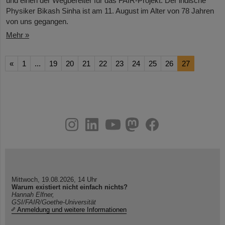
und einen der Wegbereiter für das FAIR-Projekt. Der indische
Physiker Bikash Sinha ist am 11. August im Alter von 78 Jahren
von uns gegangen.
Mehr »
«
1
...
19
20
21
22
23
24
25
26
27
instagram
linkedin
youtube
helmholtz.social
facebook
Mittwoch, 19.08.2026, 14 Uhr
Warum existiert nicht einfach nichts?
Hannah Elfner,
GSI/FAIR/Goethe-Universität
Anmeldung und weitere Informationen