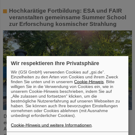
Hochkarätige Fortbildung: ESA und FAIR
veranstalten gemeinsame Summer School
zur Erforschung kosmischer Strahlung
Wir respektieren Ihre Privatsphäre
Wir (GSI GmbH) verwenden Cookies auf „gsi.de“.
Einzelheiten zu den Arten von Cookies und ihrem Zweck
finden Sie unten und in unserem
Cookie-Hinweis
. Bitte
willigen Sie in die Verwendung von Cookies ein, wie in
unserem Cookie-Hinweis beschrieben, indem Sie auf
„Alle zulassen und fortsetzen“ klicken, um die
bestmögliche Nutzererfahrung auf unseren Webseiten zu
haben. Sie können auch Ihre bevorzugten Einstellungen
vornehmen oder Cookies ablehnen (mit Ausnahme
unbedingt erforderlicher Cookies).
Die „ESA FAIR Space Radiation Summer School 2024“ geht in
eine neue Runde: Mit seinem erstklassigen
Cookie-Hinweis und weitere Informationen
.
Ausbildungsprogramm und seiner hochkarätigen Expertise,