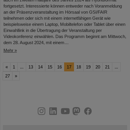
fortgesetzt. Interessierte können entweder nach Voranmeldung
an der Präsenzveranstaltung im Hörsaal von GSI/FAIR
teilnehmen oder sich mit einem internetfähigen Gerät wie
beispielsweise einem Laptop, Mobiltelefon oder Tablet über einen
Einwahllink in die Übertragung der Veranstaltung per
Videokonferenz einwählen. Das Programm beginnt am Mittwoch,
dem 28. August 2024, mit einem…
Mehr »
«
1
...
13
14
15
16
17
18
19
20
21
...
27
»
instagram
linkedin
youtube
helmholtz.social
facebook