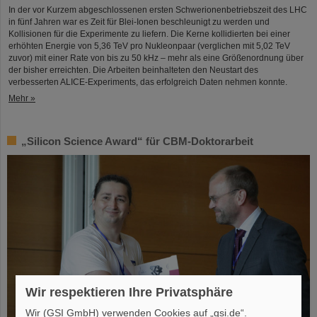
In der vor Kurzem abgeschlossenen ersten Schwerionenbetriebszeit des LHC
in fünf Jahren war es Zeit für Blei-Ionen beschleunigt zu werden und
Kollisionen für die Experimente zu liefern. Die Kerne kollidierten bei einer
erhöhten Energie von 5,36 TeV pro Nukleonpaar (verglichen mit 5,02 TeV
zuvor) mit einer Rate von bis zu 50 kHz – mehr als eine Größenordnung über
der bisher erreichten. Die Arbeiten beinhalteten den Neustart des
verbesserten ALICE-Experiments, das erfolgreich Daten nehmen konnte.
Mehr »
„Silicon Science Award“ für CBM-Doktorarbeit
Wir respektieren Ihre Privatsphäre
Wir (GSI GmbH) verwenden Cookies auf „gsi.de“.