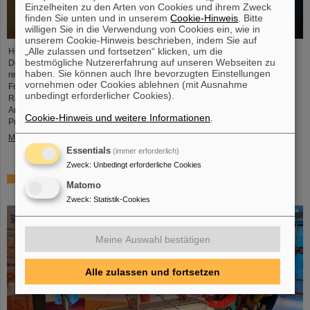
Einzelheiten zu den Arten von Cookies und ihrem Zweck
finden Sie unten und in unserem
Cookie-Hinweis
. Bitte
willigen Sie in die Verwendung von Cookies ein, wie in
unserem Cookie-Hinweis beschrieben, indem Sie auf
„Alle zulassen und fortsetzen“ klicken, um die
Herzlichen Glückwunsch an Dr. Jaroslav Panasenko! Er wurde für seine
bestmögliche Nutzererfahrung auf unseren Webseiten zu
Doktorarbeit am Physikalischen Institut der Universität Tübingen mit dem
haben. Sie können auch Ihre bevorzugten Einstellungen
renommierten Industriepreis „Silicon Science Award“ des CiS
vornehmen oder Cookies ablehnen (mit Ausnahme
Forschungsinstitut für Mikrosensorik geehrt. Die Doktorarbeit entstand im
unbedingt erforderlicher Cookies).
Rahmen des CBM-Experiments (Compressed Baryonic Matter) in der
Arbeitsgruppe „Kernmaterie unter extremen Bedingungen“ unter Leitung von
Cookie-Hinweis und weitere Informationen
.
Professor Hans Rudolf Schmidt.
Mehr »
Essentials
(immer erforderlich)
Zweck
:
Unbedingt erforderliche Cookies
Element Darmstadtium feiert Geburtstag – GSI/FAIR
Matomo
präsentieren sich im Luisencenter in Darmstadt
Zweck
:
Statistik-Cookies
Meine Auswahl bestätigen
Alle zulassen und fortsetzen