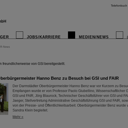
Telefonbuch
IGER
JOBS/KARRIERE
MEDIEN/NEWS
IR-News
instagr
freundlicherweise von GSI bereitgestellt.
berbürgermeister Hanno Benz zu Besuch bei GSI und FAIR
Der Darmstädter Oberbürgermeister Hanno Benz war vor Kurzem zu Besuc
Empfangen wurde er von Professor Paolo Giubellino, Wissenschaftlicher G
GSI und FAIR, Jörg Blaurock, Technischer Geschäftsführer von GSI und F
Jaeger, Stellvertretung Administrative Geschäftsführung GSI und FAIR, s
von der Presse- und Öffentlichkeitsarbeit. Oberbürgermeister Benz wurde 
Sandra Klein begleitet.
Mehr »