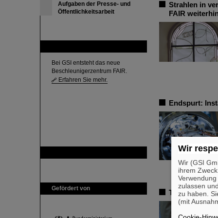
Aufgaben der Presse- und
Strahlen in v
Öffentlichkeitsarbeit
FAIR weiterhi
FAIR
Bei GSI entsteht das neue
Beschleunigerzentrum FAIR.
Erfahren Sie mehr.
Endspurt: Ins
Wir respe
GSI ist Mitglied bei
Wir (GSI Gmb
ihrem Zweck
Verwendung v
zulassen und
Gefördert von
Trauer um Bik
zu haben. Si
(mit Ausnahm
Cookie-Hinwe