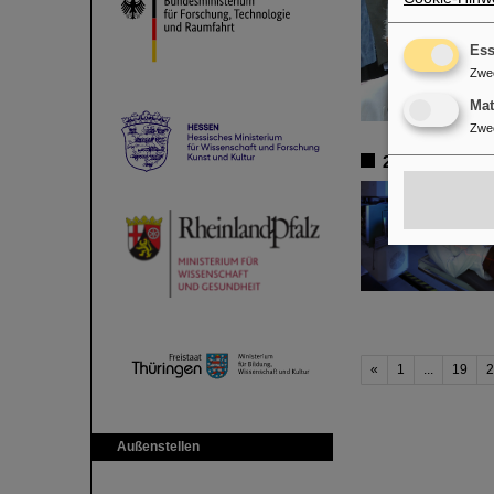
Ess
Zwe
Ma
Zwe
25 Jahre Tumo
«
1
...
19
2
Außenstellen