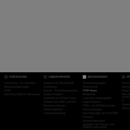
FORSCHUNG
JOBS/KARRIERE
MEDIEN/NEWS
A
Forschung - Ein Überblick
Angebote für Studierende
Pressemitteilungen
Forsc
Beschleunigeranlage
Ausbildung
News-Archiv
Admini
FAIR
Master / Promotionsarbeiten
FAIR-News
Gesamt
Wissenschaftliche Netzwerke
Duales Studium
Mediathek
Beschl
entwic
Angebote für Schüler*innen
Logos/Erscheinungsbild
IT
Arbeiten bei FAIR und GSI
target-Magazin
Organi
Mentoring Hessen
FAIR- und GSI-Broschüren
Wissen
Stellenangebote
Veranstaltungen
Initiativbewerbung
Besichtigungen bei GSI/FAIR
Fanshop
Ansprechpersonen
Aufgaben der Presse- und
Öffentlichkeitsarbeit