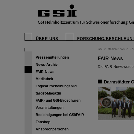
ÜBER UNS
FORSCHUNG/BESCHLEUN
GSI
>
Medien/News
>
FA
Pressemitteilungen
FAIR-News
News-Archiv
Die FAIR-News werden 
FAIR-News
Mediathek
Darmstädter O
Logos/Erscheinungsbild
target-Magazin
FAIR- und GSI-Broschüren
Veranstaltungen
Besichtigungen bei GSI/FAIR
Fanshop
Ansprechpersonen