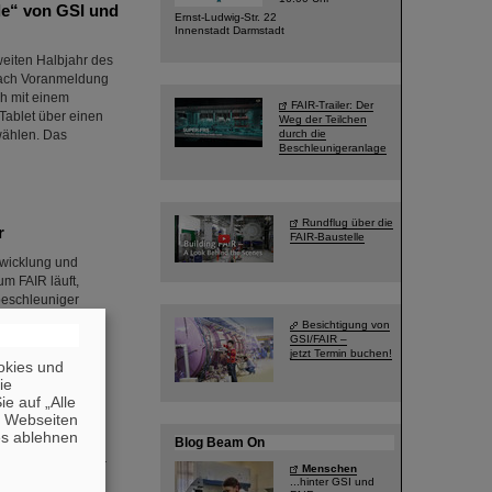
le“ von GSI und
Ernst-Ludwig-Str. 22
Innenstadt Darmstadt
weiten Halbjahr des
 nach Voranmeldung
ch mit einem
FAIR-Trailer: Der
Tablet über einen
Weg der Teilchen
wählen. Das
durch die
Beschleunigeranlage
Rundflug über die
r
FAIR-Baustelle
twicklung und
m FAIR läuft,
beschleuniger
ichteten Gebäuden
Besichtigung von
begonnen. Die
GSI/FAIR –
jetzt Termin buchen!
te…
okies und
die
e auf „Alle
n Webseiten
es ablehnen
Blog Beam On
n der Wegbereiter
Menschen
 im Alter von 78
...hinter GSI und