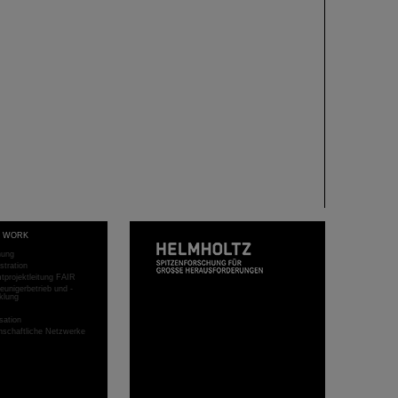
T WORK
hung
stration
projektleitung FAIR
eunigerbetrieb und -
klung
sation
schaftliche Netzwerke