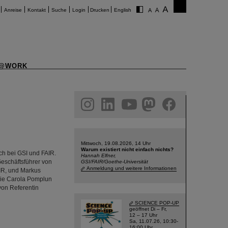
Anreise
Kontakt
Suche
Login
Drucken
English
@WORK
am
linkedin
youtube
helmholtz.social
facebook
Mittwoch, 19.08.2026, 14 Uhr
Warum existiert nicht einfach nichts?
h bei GSI und FAIR.
Hannah Elfner,
eschäftsführer von
GSI/FAIR/Goethe-Universität
Anmeldung und weitere Informationen
AIR, und Markus
owie Carola Pomplun
von Referentin
SCIENCE POP-UP
geöffnet Di – Fr,
12 – 17 Uhr
Sa, 11.07.26, 10:30-
16:00 Uhr