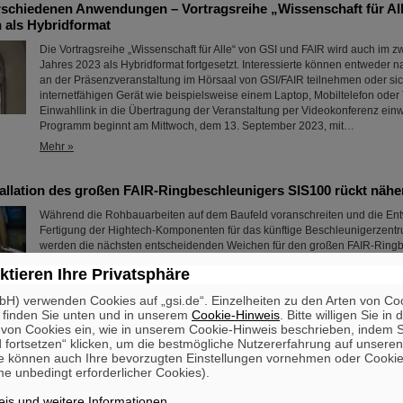
erschiedenen Anwendungen – Vortragsreihe „Wissenschaft für Al
n als Hybridformat
Die Vortragsreihe „Wissenschaft für Alle“ von GSI und FAIR wird auch im z
Jahres 2023 als Hybridformat fortgesetzt. Interessierte können entweder
an der Präsenzveranstaltung im Hörsaal von GSI/FAIR teilnehmen oder si
internetfähigen Gerät wie beispielsweise einem Laptop, Mobiltelefon oder 
Einwahllink in die Übertragung der Veranstaltung per Videokonferenz ein
Programm beginnt am Mittwoch, dem 13. September 2023, mit…
Mehr »
tallation des großen FAIR-Ringbeschleunigers SIS100 rückt nähe
Während die Rohbauarbeiten auf dem Baufeld voranschreiten und die En
Fertigung der Hightech-Komponenten für das künftige Beschleunigerzentru
werden die nächsten entscheidenden Weichen für den großen FAIR-Ring
SIS100 gestellt: Die Montage der Beschleunigermaschine in den neu err
ktieren Ihre Privatsphäre
wird vorbereitet, der Endspurt Richtung Installationsstart des SIS100 hat 
Verantwortlichen der zuständigen Teilprojekte SIS100/SIS18 und SMG (Si
H) verwenden Cookies auf „gsi.de“. Einzelheiten zu den Arten von Co
Mehr »
 finden Sie unten und in unserem
Cookie-Hinweis
. Bitte willigen Sie in 
on Cookies ein, wie in unserem Cookie-Hinweis beschrieben, indem Si
 fortsetzen“ klicken, um die bestmögliche Nutzererfahrung auf unsere
ash Sinha
e können auch Ihre bevorzugten Einstellungen vornehmen oder Cooki
e unbedingt erforderlicher Cookies).
FAIR und GSI trauern um einen herausragenden Wissenschaftler und eine
für das FAIR-Projekt. Der indische Physiker Bikash Sinha ist am 11. August
is und weitere Informationen
.