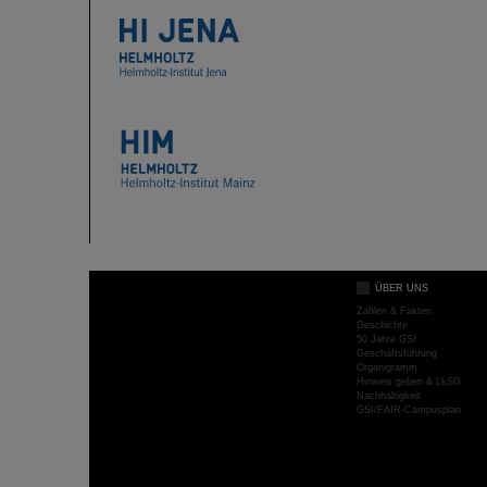
ÜBER UNS
Zahlen & Fakten
Geschichte
50 Jahre GSI
Geschäftsführung
Organigramm
Hinweis geben & LkSG
Nachhaltigkeit
GSI/FAIR-Campusplan