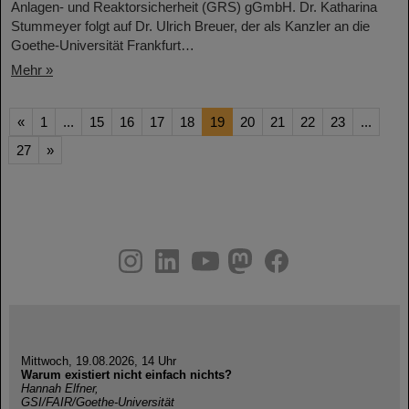
Anlagen- und Reaktorsicherheit (GRS) gGmbH. Dr. Katharina
Stummeyer folgt auf Dr. Ulrich Breuer, der als Kanzler an die
Goethe-Universität Frankfurt…
Mehr »
«
1
...
15
16
17
18
19
20
21
22
23
...
27
»
instagram
linkedin
youtube
helmholtz.social
facebook
Mittwoch, 19.08.2026, 14 Uhr
Warum existiert nicht einfach nichts?
Hannah Elfner,
GSI/FAIR/Goethe-Universität