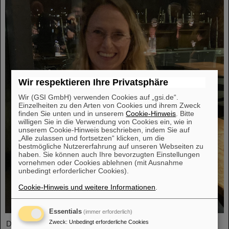
Wir respektieren Ihre Privatsphäre
Wir (GSI GmbH) verwenden Cookies auf „gsi.de“.
Einzelheiten zu den Arten von Cookies und ihrem Zweck
finden Sie unten und in unserem
Cookie-Hinweis
. Bitte
willigen Sie in die Verwendung von Cookies ein, wie in
unserem Cookie-Hinweis beschrieben, indem Sie auf
„Alle zulassen und fortsetzen“ klicken, um die
bestmögliche Nutzererfahrung auf unseren Webseiten zu
haben. Sie können auch Ihre bevorzugten Einstellungen
vornehmen oder Cookies ablehnen (mit Ausnahme
unbedingt erforderlicher Cookies).
Cookie-Hinweis und weitere Informationen
.
Essentials
(immer erforderlich)
Zweck
:
Unbedingt erforderliche Cookies
Der PANDA-PhD-Preis 2023 wurde an Anna Alicke (FZ