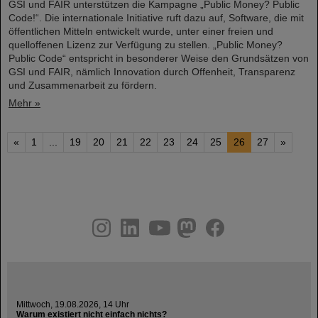
GSI und FAIR unterstützen die Kampagne „Public Money? Public
Code!“. Die internationale Initiative ruft dazu auf, Software, die mit
öffentlichen Mitteln entwickelt wurde, unter einer freien und
quelloffenen Lizenz zur Verfügung zu stellen. „Public Money?
Public Code“ entspricht in besonderer Weise den Grundsätzen von
GSI und FAIR, nämlich Innovation durch Offenheit, Transparenz
und Zusammenarbeit zu fördern.
Mehr »
«
1
...
19
20
21
22
23
24
25
26
27
»
instagram
linkedin
youtube
helmholtz.social
facebook
Mittwoch, 19.08.2026, 14 Uhr
Warum existiert nicht einfach nichts?