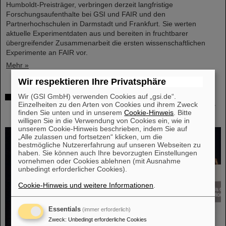
Humboldt-Preisträger, verbringen derzeit langfristige
Forschungsaufenthalte bei GSI und FAIR und den
Partnerhochschulen in Darmstadt und Frankfurt. Sie werten
aktuelle Experimentdaten aus und bereiten in fruchtbarer
übergreifender Zusammenarbeit die ersten wissenschaftlichen
Experimente an FAIR vor.
Mehr »
Wir respektieren Ihre Privatsphäre
Hohe Auszeichnung für Professor Marco Durante:
Wir (GSI GmbH) verwenden Cookies auf „gsi.de“.
Einzelheiten zu den Arten von Cookies und ihrem Zweck
Kaplan-Preis für herausragende Leistungen in der
finden Sie unten und in unserem
Cookie-Hinweis
. Bitte
Strahlenforschung
willigen Sie in die Verwendung von Cookies ein, wie in
unserem Cookie-Hinweis beschrieben, indem Sie auf
„Alle zulassen und fortsetzen“ klicken, um die
bestmögliche Nutzererfahrung auf unseren Webseiten zu
haben. Sie können auch Ihre bevorzugten Einstellungen
vornehmen oder Cookies ablehnen (mit Ausnahme
unbedingt erforderlicher Cookies).
Cookie-Hinweis und weitere Informationen
.
Essentials
(immer erforderlich)
Zweck
:
Unbedingt erforderliche Cookies