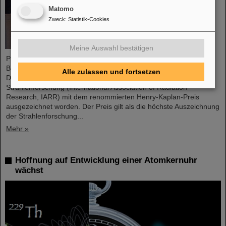
Matomo
Zweck
:
Statistik-Cookies
Meine Auswahl bestätigen
Professor Marco Durante, Leiter der GSI-Forschungsabteilung
Biophysik und Professor am Fachbereich Physik der TU
Alle zulassen und fortsetzen
Darmstadt, ist von der Internationalen Gesellschaft zur
Strahlenforschung (International Association of Radiation
Research, IARR) mit dem renommierten Henry-Kaplan-Preis
ausgezeichnet worden. Der Preis gilt als die höchste Auszeichnung
der Strahlenforschung...
Mehr »
Hoffnung auf Entwicklung einer Atomkernuhr
wächst