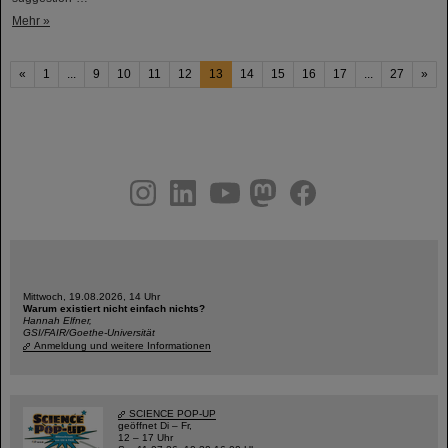
Mehr »
«
1
...
9
10
11
12
13
14
15
16
17
...
27
»
instagram
linkedin
youtube
helmholtz.social
facebook
Mittwoch, 19.08.2026, 14 Uhr
Warum existiert nicht einfach nichts?
Hannah Elfner,
GSI/FAIR/Goethe-Universität
Anmeldung und weitere Informationen
SCIENCE POP-UP
geöffnet Di – Fr,
12 – 17 Uhr