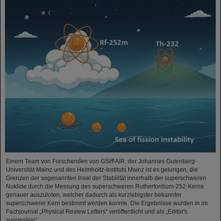
Einem Team von Forschenden von GSI/FAIR, der Johannes Gutenberg-
Universität Mainz und des Helmholtz-Instituts Mainz ist es gelungen, die
Grenzen der sogenannten Insel der Stabilität innerhalb der superschweren
Nuklide durch die Messung des superschweren Rutherfordium-252-Kerns
genauer auszuloten, welcher dadurch als kurzlebigster bekannter
superschwerer Kern bestimmt werden konnte. Die Ergebnisse wurden in im
Fachjournal „Physical Review Letters“ veröffentlicht und als „Editor's
suggestion“…