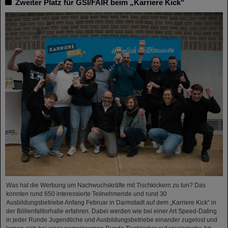
Zweiter Platz für GSI/FAIR beim „Karriere Kick“
Was hat die Werbung um Nachwuchskräfte mit Tischkickern zu tun? Das
konnten rund 650 interessierte Teilnehmende und rund 30
Ausbildungsbetriebe Anfang Februar in Darmstadt auf dem „Karriere Kick“ in
der Böllenfalltorhalle erfahren. Dabei werden wie bei einer Art Speed-Dating
in jeder Runde Jugendliche und Ausbildungsbetriebe einander zugelost und