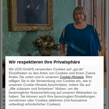
Wir respektieren Ihre Privatsphäre
Wir (GSI GmbH) verwenden Cookies auf „gsi.de“.
Einzelheiten zu den Arten von Cookies und ihrem Zweck
finden Sie unten und in unserem
Cookie-Hinweis
. Bitte
willigen Sie in die Verwendung von Cookies ein, wie in
unserem Cookie-Hinweis beschrieben, indem Sie auf
„Alle zulassen und fortsetzen“ klicken, um die
bestmögliche Nutzererfahrung auf unseren Webseiten zu
Die Physikerin und Geologin Livia Ludhova, Professorin für Experimentelle
haben. Sie können auch Ihre bevorzugten Einstellungen
Neutrinophysik an der Johannes Gutenberg-Universität Mainz und Leiterin
vornehmen oder Cookies ablehnen (mit Ausnahme
der gemeinsamen Neutrino-Gruppe bei GSI sowie Leiterin des DFG-
unbedingt erforderlicher Cookies).
Förderprojekts FAIR-Research NRW, wurde vor Kurzem mit dem slowakischen