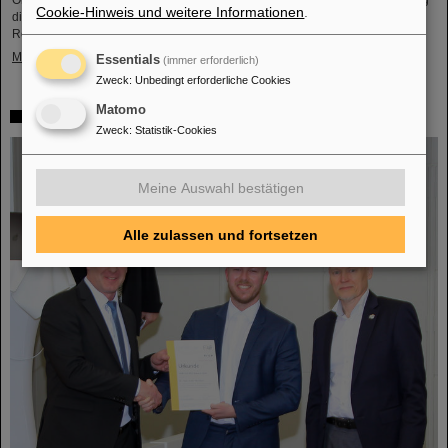
Orden Ľudovít Štúr, 2. Klasse, Zivilabteilung, geehrt. Die feierliche Verleihung
Cookie-Hinweis und weitere Informationen
.
dieser hohen Auszeichnung fand durch den Präsidenten der Slowakischen
Republik, Peter Pellegrini, in Bratislava statt.
Mehr »
Essentials
(immer erforderlich)
Zweck
:
Unbedingt erforderliche Cookies
Matomo
FAIR-GSI-Promotionspreis für Dr. Tom Reichert
Zweck
:
Statistik-Cookies
Meine Auswahl bestätigen
Alle zulassen und fortsetzen