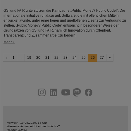
GSI und FAIR unterstützen die Kampagne „Public Money? Public Code!“. Die
internationale Initiative ruft dazu auf, Software, die mit öffentlichen Mitteln
entwickelt wurde, unter einer freien und quelloffenen Lizenz zur Verfügung zu
stellen. „Public Money? Public Code“ entspricht in besonderer Weise den
Grundsätzen von GSI und FAIR, nämlich Innovation durch Offenheit,
Transparenz und Zusammenarbeit zu fördern.
Mehr »
«
1
...
19
20
21
22
23
24
25
26
27
»
instagram
linkedin
youtube
helmholtz.social
facebook
Mittwoch, 19.08.2026, 14 Uhr
Warum existiert nicht einfach nichts?
Hannah Elfner,