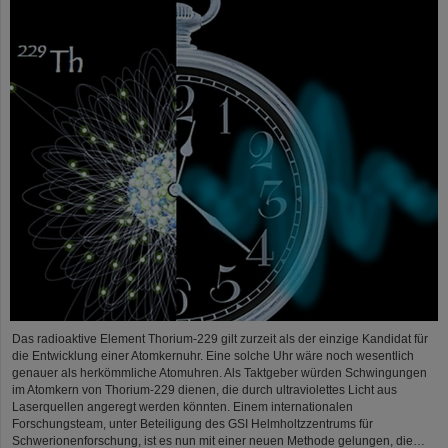
Das radioaktive Element Thorium-229 gilt zurzeit als der einzige Kandidat für
die Entwicklung einer Atomkernuhr. Eine solche Uhr wäre noch wesentlich
genauer als herkömmliche Atomuhren. Als Taktgeber würden Schwingungen
im Atomkern von Thorium-229 dienen, die durch ultraviolettes Licht aus
Laserquellen angeregt werden könnten. Einem internationalen
Forschungsteam, unter Beteiligung des GSI Helmholtzzentrums für
Schwerionenforschung, ist es nun mit einer neuen Methode gelungen, die…