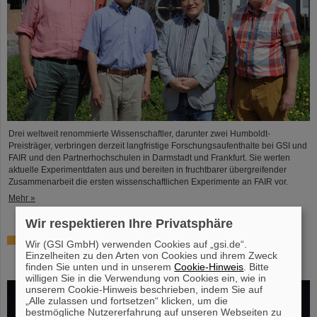
Drei weltweit renommierte Wissenschaftler, darunter zwei Humboldt-
Preisträger, verbringen derzeit langfristige Forschungsaufenthalte bei GSI und
FAIR und den Partnerhochschulen in Darmstadt und Frankfurt. Sie werten
aktuelle Experimentdaten aus und bereiten in fruchtbarer übergreifender
Zusammenarbeit die ersten wissenschaftlichen Experimente an FAIR vor.
Mehr »
Wir respektieren Ihre Privatsphäre
Hohe Auszeichnung für Professor Marco Durante:
Wir (GSI GmbH) verwenden Cookies auf „gsi.de“.
Kaplan-Preis für herausragende Leistungen in der
Einzelheiten zu den Arten von Cookies und ihrem Zweck
Strahlenforschung
finden Sie unten und in unserem
Cookie-Hinweis
. Bitte
willigen Sie in die Verwendung von Cookies ein, wie in
unserem Cookie-Hinweis beschrieben, indem Sie auf
„Alle zulassen und fortsetzen“ klicken, um die
bestmögliche Nutzererfahrung auf unseren Webseiten zu