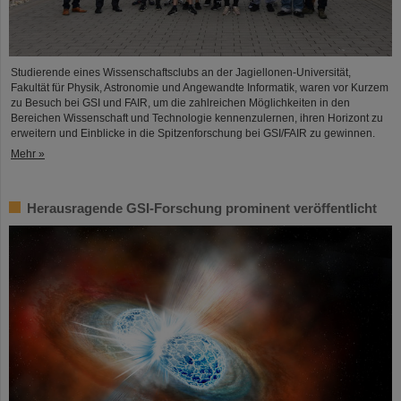
Studierende eines Wissenschaftsclubs an der Jagiellonen-Universität,
Fakultät für Physik, Astronomie und Angewandte Informatik, waren vor Kurzem
zu Besuch bei GSI und FAIR, um die zahlreichen Möglichkeiten in den
Bereichen Wissenschaft und Technologie kennenzulernen, ihren Horizont zu
erweitern und Einblicke in die Spitzenforschung bei GSI/FAIR zu gewinnen.
Mehr »
Herausragende GSI-Forschung prominent veröffentlicht