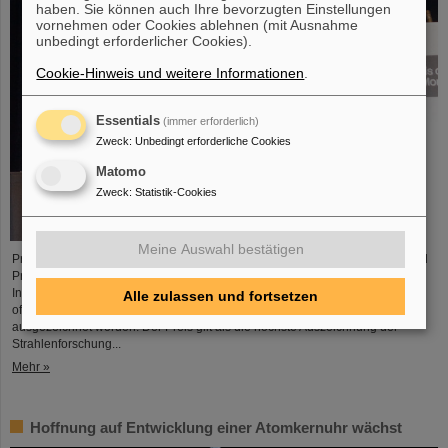
haben. Sie können auch Ihre bevorzugten Einstellungen
vornehmen oder Cookies ablehnen (mit Ausnahme
unbedingt erforderlicher Cookies).
Cookie-Hinweis und weitere Informationen
.
Essentials
(immer erforderlich)
Zweck
:
Unbedingt erforderliche Cookies
Matomo
Zweck
:
Statistik-Cookies
Meine Auswahl bestätigen
Professor Marco Durante, Leiter der GSI-Forschungsabteilung Biophysik und
Professor am Fachbereich Physik der TU Darmstadt, ist von der
Internationalen Gesellschaft zur Strahlenforschung (International Association
Alle zulassen und fortsetzen
of Radiation Research, IARR) mit dem renommierten Henry-Kaplan-Preis
ausgezeichnet worden. Der Preis gilt als die höchste Auszeichnung der
Strahlenforschung...
Mehr »
Hoffnung auf Entwicklung einer Atomkernuhr wächst