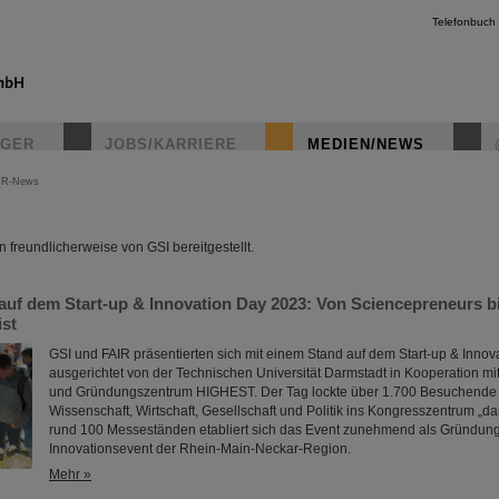
Telefonbuch
IGER
JOBS/KARRIERE
MEDIEN/NEWS
IR-News
instagr
freundlicherweise von GSI bereitgestellt.
auf dem Start-up & Innovation Day 2023: Von Sciencepreneurs b
ist
GSI und FAIR präsentierten sich mit einem Stand auf dem Start-up & Innov
ausgerichtet von der Technischen Universität Darmstadt in Kooperation mi
und Gründungszentrum HIGHEST. Der Tag lockte über 1.700 Besuchende
Wissenschaft, Wirtschaft, Gesellschaft und Politik ins Kongresszentrum „da
rund 100 Messeständen etabliert sich das Event zunehmend als Gründun
Innovationsevent der Rhein-Main-Neckar-Region.
Mehr »