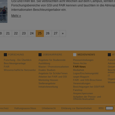
GSI und FAIR teil. Sie verbrachten acht Wochen auf dem Campus, lernten
Forschungsbereiche von GSI und FAIR kennen und tauchten in die Atmos
internationalen Beschleunigerlabor ein.
Mehr »
0
21
22
23
24
25
26
27
»
FORSCHUNG
JOBS/KARRIERE
MEDIEN/NEWS
A
Forschung - Ein Überblick
Angebote für Studierende
Pressemitteilungen
Forsc
Beschleunigeranlage
Ausbildung
News-Archiv
Admini
FAIR
Master / Promotionsarbeiten
FAIR-News
Gesamt
Wissenschaftliche Netzwerke
Duales Studium
Mediathek
Beschl
entwic
Angebote für Schüler*innen
Logos/Erscheinungsbild
IT
Arbeiten bei FAIR und GSI
target-Magazin
Organi
Mentoring Hessen
FAIR- und GSI-Broschüren
Wissen
Stellenangebote
Veranstaltungen
Initiativbewerbung
Besichtigungen bei GSI/FAIR
Fanshop
Ansprechpersonen
Aufgaben der Presse- und
Öffentlichkeitsarbeit
enschutz
Haftungsausschluss
Urheberrecht
Erklärung zur Barrierefreiheit
9551