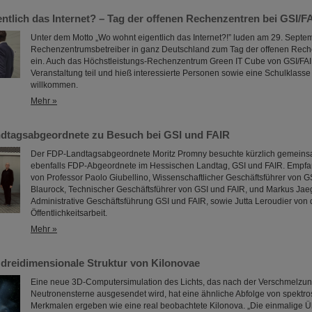
ntlich das Internet? – Tag der offenen Rechenzentren bei GSI/F
Unter dem Motto „Wo wohnt eigentlich das Internet?!” luden am 29. Sept
Rechenzentrumsbetreiber in ganz Deutschland zum Tag der offenen Rec
ein. Auch das Höchstleistungs-Rechenzentrum Green IT Cube von GSI/FA
Veranstaltung teil und hieß interessierte Personen sowie eine Schulklasse 
willkommen.
Mehr »
dtagsabgeordnete zu Besuch bei GSI und FAIR
Der FDP-Landtagsabgeordnete Moritz Promny besuchte kürzlich gemeinsam
ebenfalls FDP-Abgeordnete im Hessischen Landtag, GSI und FAIR. Empf
von Professor Paolo Giubellino, Wissenschaftlicher Geschäftsführer von G
Blaurock, Technischer Geschäftsführer von GSI und FAIR, und Markus Jaege
Administrative Geschäftsführung GSI und FAIR, sowie Jutta Leroudier von 
Öffentlichkeitsarbeit.
Mehr »
e dreidimensionale Struktur von Kilonovae
Eine neue 3D-Computersimulation des Lichts, das nach der Verschmelzun
Neutronensterne ausgesendet wird, hat eine ähnliche Abfolge von spektr
Merkmalen ergeben wie eine real beobachtete Kilonova. „Die einmalige 