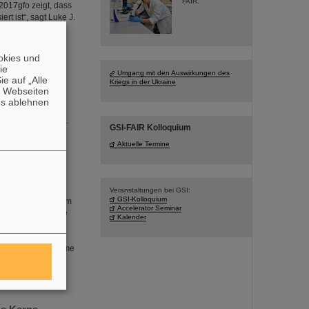
FAIR.
017gfo zeigt, dass
rt ist“, sagt Luke J.
okies und
die
Umgang mit den Auswirkungen des
e auf „Alle
Kriegs in der Ukraine
n Webseiten
 brach zu einer
es ablehnen
durch das PANDA-
 Materie aufbauen.
GSI-FAIR Kolloquium
Aktuelle Termine
Veranstaltungen bei GSI:
GSI-Kolloquium
stica, die sich zum
Accelerator Seminar
d Standards für die
Kalender
rbesserung der
llation und die
GSI/FAIR vor enorme