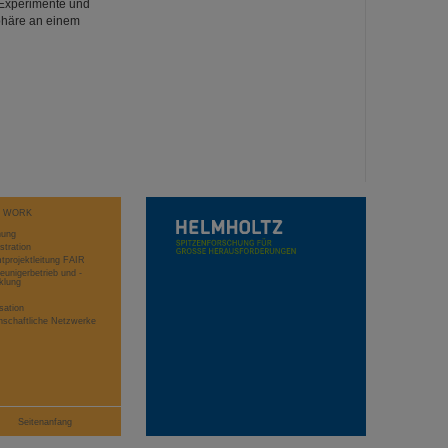
 Experimente und
phäre an einem
T WORK
hung
stration
projektleitung FAIR
eunigerbetrieb und -
klung
sation
schaftliche Netzwerke
Seitenanfang