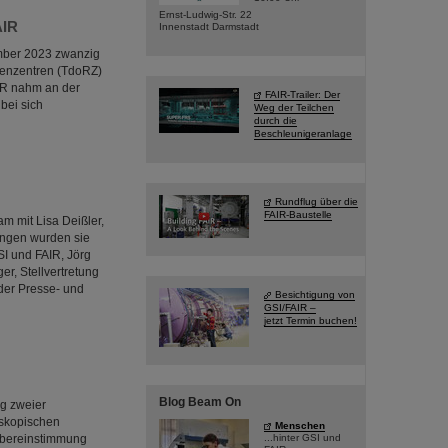
Ernst-Ludwig-Str. 22
AIR
Innenstadt Darmstadt
ember 2023 zwanzig
henzentren (TdoRZ)
IR nahm an der
FAIR-Trailer: Der
bei sich
Weg der Teilchen
durch die
Beschleunigeranlage
Rundflug über die
FAIR-Baustelle
 mit Lisa Deißler,
angen wurden sie
SI und FAIR, Jörg
r, Stellvertretung
der Presse- und
Besichtigung von
GSI/FAIR –
jetzt Termin buchen!
Blog Beam On
g zweier
oskopischen
Menschen
Übereinstimmung
...hinter GSI und