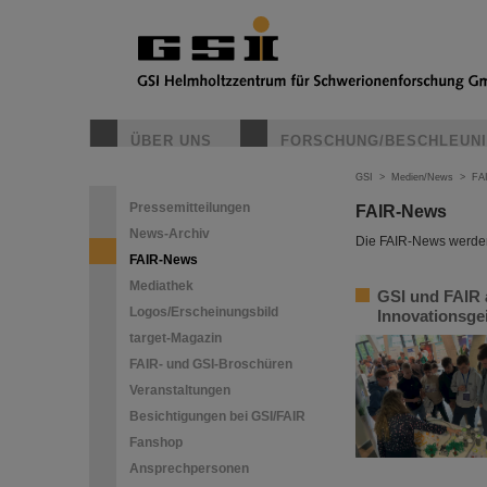
ÜBER UNS
FORSCHUNG/BESCHLEUN
GSI
>
Medien/News
>
FA
Pressemitteilungen
FAIR-News
News-Archiv
Die FAIR-News werden 
FAIR-News
Mediathek
GSI und FAIR 
Logos/Erscheinungsbild
Innovationsge
target-Magazin
FAIR- und GSI-Broschüren
Veranstaltungen
Besichtigungen bei GSI/FAIR
Fanshop
Ansprechpersonen