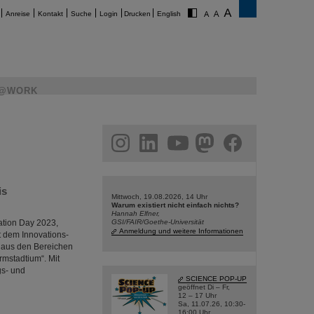
Anreise
Kontakt
Suche
Login
Drucken
English
@WORK
am
linkedin
youtube
helmholtz.social
facebook
is
Mittwoch, 19.08.2026, 14 Uhr
Warum existiert nicht einfach nichts?
Hannah Elfner,
ation Day 2023,
GSI/FAIR/Goethe-Universität
Anmeldung und weitere Informationen
t dem Innovations-
 aus den Bereichen
rmstadtium“. Mit
gs- und
SCIENCE POP-UP
geöffnet Di – Fr,
12 – 17 Uhr
Sa, 11.07.26, 10:30-
16:00 Uhr