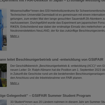
 Experiment mit FAIR-Detektor in Japan – Erstmalige Messung d
Wissenschaftler*innen des GSI Helmholtzzentrums für Schwerionenforsch
Technischen Universität Darmstadt ist es gemeinsam mit einem internati
gelungen, zum ersten Mal den lange gesuchten Sauerstoff-28-Atomkern 
nachzuweisen. Durchgeführt wurde das Experiment am japanischen Fors
RIKEN. Entscheidend war dabei der erstmalige Einsatz des meterhohen 
Neutronendetektors NeuLAND, der für das zukünftige Beschleunigerzentru
Mehr »
ann leitet Beschleunigerbetrieb und -entwicklung von GSI/FAIR
Der Geschäftsbereich „Beschleunigerbetrieb & -entwicklung (ACC)“ von GS
neuen Leiter: Dr. Ralph Aßmann hat die Position am 1. September 2023 
in Zukunft die Geschicke rund um die bestehenden Beschleunigeranlagen 
den Anschluss und die Inbetriebnahme von FAIR planen.
Mehr »
rtige Gelegenheit“ – GSI/FAIR Summer Student Program
33 Student*innen aus 20 Ländern nahmen in diesem Jahr am Summer Stu