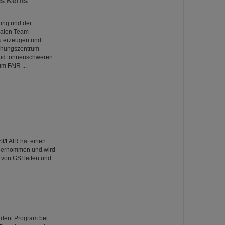
es Kerns
ung und der
onalen Team
zu erzeugen und
chungszentrum
und tonnenschweren
m FAIR ...
I/FAIR hat einen
übernommen und wird
von GSI leiten und
dent Program bei