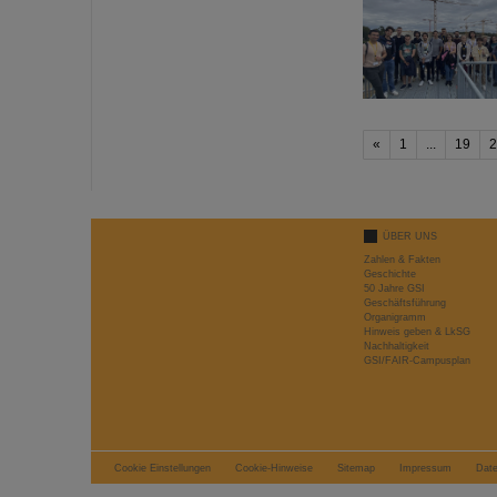
«
1
...
19
2
ÜBER UNS
Zahlen & Fakten
Geschichte
50 Jahre GSI
Geschäftsführung
Organigramm
Hinweis geben & LkSG
Nachhaltigkeit
GSI/FAIR-Campusplan
Cookie Einstellungen
Cookie-Hinweise
Sitemap
Impressum
Dat