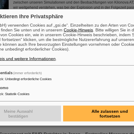
zwischen unseren Simulationen und den Beobachtungen von Kilonova AT2
wir weitgehend verstehen, was bei der Explosion und in der Folgezeit passie
Shingles, Wissenschaftler bei GSI/FAIR und Hauptautor der…
ktieren Ihre Privatsphäre
Mehr »
H) verwenden Cookies auf „gsi.de“. Einzelheiten zu den Arten von Co
 finden Sie unten und in unserem
Cookie-Hinweis
. Bitte willigen Sie in 
Geschenk an PANDA
on Cookies ein, wie in unserem Cookie-Hinweis beschrieben, indem Si
 fortsetzen“ klicken, um die bestmögliche Nutzererfahrung auf unsere
Der außer Dienst gestellte Outer Tracker des LHCb-Experiments am CERN
e können auch Ihre bevorzugten Einstellungen vornehmen oder Cooki
einwöchigen Reise zu FAIR in Darmstadt, Deutschland, auf. Dort wird er 
e unbedingt erforderlicher Cookies).
Experiment genutzt werden, um zu untersuchen, wie subatomare Teilchen
is und weitere Informationen
.
Mehr »
entials
(immer erforderlich)
n ihren Platz bringen bei GSI/FAIR mit RI.Logistica
ck
:
Unbedingt erforderliche Cookies
GSI und FAIR sind neues Mitglied der gemeinnützigen Organisation RI.Logi
tomo
Ziel gesetzt hat, durch die Bereitstellung von Werkzeugen, Infrastruktur un
ck
:
Statistik-Cookies
Logistik "Wissenschaft an ihren Platz zu bringen“. Der Betrieb und die Ve
bestehenden GSI-Beschleuniger und -Experimente sowie der Bau, die Insta
Inbetriebnahme unserer künftigen FAIR-Forschungseinrichtungen stellen 
Meine Auswahl
Alle zulassen und
logistische Herausforderungen. Einige…
bestätigen
fortsetzen
Mehr »