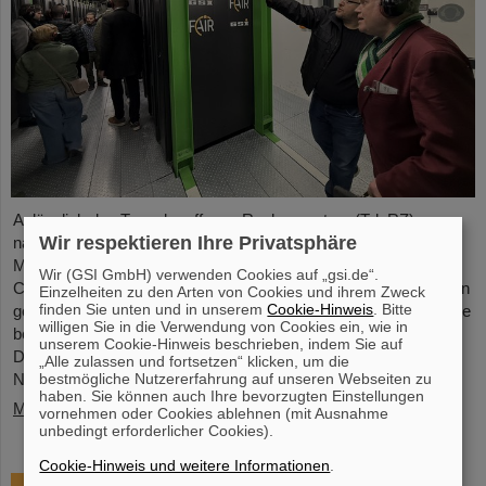
Anlässlich des Tags der offenen Rechenzentren (TdoRZ)
Wir respektieren Ihre Privatsphäre
nahmen 78 Teilnehmende sowie zwei Schulklassen die
Möglichkeit wahr, das Höchstleistungsrechenzentrum Green IT
Wir (GSI GmbH) verwenden Cookies auf „gsi.de“.
Cube auf dem GSI/FAIR-Campus zu besuchen. Im Rahmen von
Einzelheiten zu den Arten von Cookies und ihrem Zweck
finden Sie unten und in unserem
Cookie-Hinweis
. Bitte
geführten Touren erhielten sie die Gelegenheit, einen Blick auf die
willigen Sie in die Verwendung von Cookies ein, wie in
besonders nachhaltige und energieeffiziente Technologie des
unserem Cookie-Hinweis beschrieben, indem Sie auf
Data Centers zu werfen und sich über die wissenschaftliche
„Alle zulassen und fortsetzen“ klicken, um die
bestmögliche Nutzererfahrung auf unseren Webseiten zu
Nutzung zu informieren.
haben. Sie können auch Ihre bevorzugten Einstellungen
Mehr »
vornehmen oder Cookies ablehnen (mit Ausnahme
unbedingt erforderlicher Cookies).
Cookie-Hinweis und weitere Informationen
.
Tschechischer Sachbeitrag für NUSTAR –