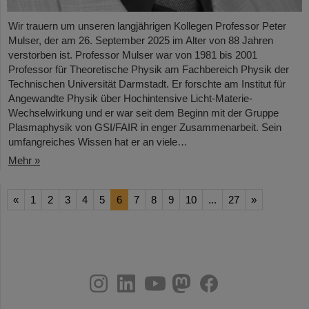
Wir trauern um unseren langjährigen Kollegen Professor Peter
Mulser, der am 26. September 2025 im Alter von 88 Jahren
verstorben ist. Professor Mulser war von 1981 bis 2001
Professor für Theoretische Physik am Fachbereich Physik der
Technischen Universität Darmstadt. Er forschte am Institut für
Angewandte Physik über Hochintensive Licht-Materie-
Wechselwirkung und er war seit dem Beginn mit der Gruppe
Plasmaphysik von GSI/FAIR in enger Zusammenarbeit. Sein
umfangreiches Wissen hat er an viele…
Mehr »
«
1
2
3
4
5
6
7
8
9
10
...
27
»
instagram
linkedin
youtube
helmholtz.social
facebook