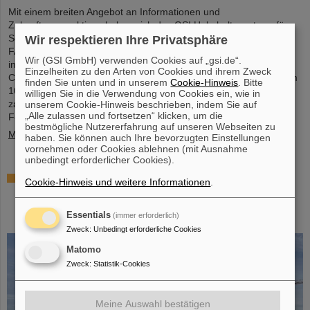
Mit einem breiten Angebot an Informationen und
Zukunftsperspektiven haben sich das GSI Helmholtzzentrum für
Schwerionenforschung und das künftige Beschleunigerzentrum
Wir respektieren Ihre Privatsphäre
FAIR, das derzeit bei GSI in Darmstadt entsteht, an dem
Wir (GSI GmbH) verwenden Cookies auf „gsi.de“.
internationalen Innovationskongress „Curious – Future Inside
Einzelheiten zu den Arten von Cookies und ihrem Zweck
Conference“ beteiligt. Die interdisziplinäre Veranstaltung fand vom
finden Sie unten und in unserem
Cookie-Hinweis
. Bitte
10. bis 11. Juli in der Rheingoldhalle in Mainz statt und zog
willigen Sie in die Verwendung von Cookies ein, wie in
zahlreiche renommierte Bildungsinstitutionen,
unserem Cookie-Hinweis beschrieben, indem Sie auf
„Alle zulassen und fortsetzen“ klicken, um die
Forschungseinrichtungen und...
bestmögliche Nutzererfahrung auf unseren Webseiten zu
Mehr »
haben. Sie können auch Ihre bevorzugten Einstellungen
vornehmen oder Cookies ablehnen (mit Ausnahme
unbedingt erforderlicher Cookies).
Förderung und Erhalt von Technologie-Knowhow
Cookie-Hinweis und weitere Informationen
.
durch FAIR: GE Vernova's Power Conversion
Business und Commonwealth Fusion Systems
Essentials
(immer erforderlich)
besuchen GSI
Zweck
:
Unbedingt erforderliche Cookies
Matomo
Zweck
:
Statistik-Cookies
Meine Auswahl bestätigen