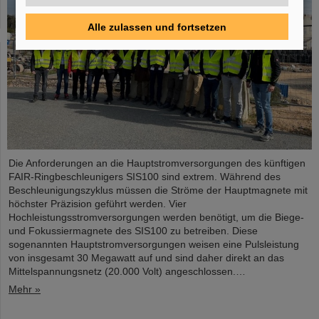
Alle zulassen und fortsetzen
Die Anforderungen an die Hauptstromversorgungen des künftigen
FAIR-Ringbeschleunigers SIS100 sind extrem. Während des
Beschleunigungszyklus müssen die Ströme der Hauptmagnete mit
höchster Präzision geführt werden. Vier
Hochleistungsstromversorgungen werden benötigt, um die Biege-
und Fokussiermagnete des SIS100 zu betreiben. Diese
sogenannten Hauptstromversorgungen weisen eine Pulsleistung
von insgesamt 30 Megawatt auf und sind daher direkt an das
Mittelspannungsnetz (20.000 Volt) angeschlossen.…
Mehr »