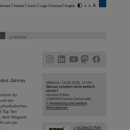
Anreise
Kontakt
Suche
Login
Drucken
English
@WORK
ram
linkedin
youtube
helmholtz.social
facebook
 des Jahres
Mittwoch, 19.08.2026, 14 Uhr
Warum existiert nicht einfach
nichts?
ntrum für
Hannah Elfner,
GSI/FAIR/Goethe-Universität
und der
Anmeldung und weitere
 physikalischen
Informationen
4 Top Ten
d“, dem Magazin
eht um ein
er…
SCIENCE POP-