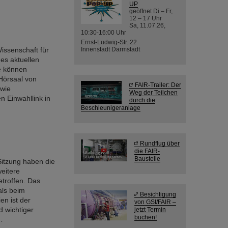
UP
geöffnet Di – Fr,
12 – 17 Uhr
Sa, 11.07.26,
10:30-16:00 Uhr
Ernst-Ludwig-Str. 22
issenschaft für
Innenstadt Darmstadt
des aktuellen
te können
Hörsaal von
FAIR-Trailer: Der
 wie
Weg der Teilchen
n Einwahllink in
durch die
Beschleunigeranlage
Rundflug über
die FAIR-
Baustelle
Sitzung haben die
eitere
troffen. Das
als beim
Besichtigung
en ist der
von GSI/FAIR –
 wichtiger
jetzt Termin
buchen!
…