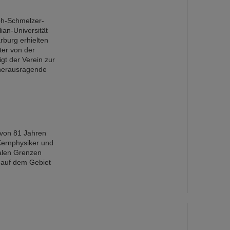
ph-Schmelzer-
ian-Universität
rburg erhielten
ter von der
igt der Verein zur
 herausragende
 von 81 Jahren
Kernphysiker und
nalen Grenzen
 auf dem Gebiet