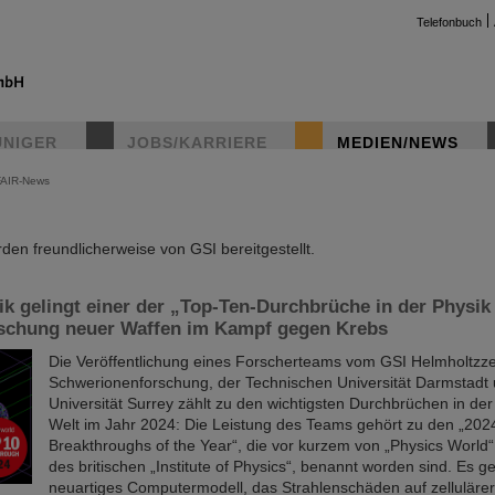
Telefonbuch
UNIGER
JOBS/KARRIERE
MEDIEN/NEWS
FAIR-News
instag
en freundlicherweise von GSI bereitgestellt.
k gelingt einer der „Top-Ten-Durchbrüche in der Physik
rschung neuer Waffen im Kampf gegen Krebs
Die Veröffentlichung eines Forscherteams vom GSI Helmholtzze
Schwerionenforschung, der Technischen Universität Darmstadt 
Universität Surrey zählt zu den wichtigsten Durchbrüchen in der
Welt im Jahr 2024: Die Leistung des Teams gehört zu den „202
Breakthroughs of the Year“, die vor kurzem von „Physics Worl
des britischen „Institute of Physics“, benannt worden sind. Es g
neuartiges Computermodell, das Strahlenschäden auf zellulär