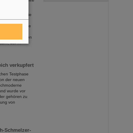
gewaltige Energie
einen
n für ihre innere
egenwärtige
lionen von Jahren
aum, der ...
eich verkupfert
ichen Testphase
ion der neuen
hochmoderne
und wurde vor
der gehören zu
htung von
ph-Schmelzer-