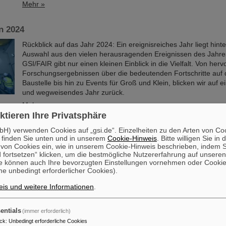
Mehr »
n 2024
Rückblick auf das Jahr 2024: Ein ereignisreiches Jahr liegt hint
Auswahl aus den vielen herausragenden Ereignissen des Jahre
GSI/FAIR gibt nur einen kleinen Einblick in die Vielfalt. Von he
Forschungsergebnissen über die bedeutenden Fortschritte auf 
Baustelle bis hin zu Events für Groß und Klein, blicken wir auf e
und wegweisendes Jahr zurück.
Mehr »
ktieren Ihre Privatsphäre
mer Zuspruch zum Tag der offenen Rechenzentren im Gr
H) verwenden Cookies auf „gsi.de“. Einzelheiten zu den Arten von Co
 finden Sie unten und in unserem
Cookie-Hinweis
. Bitte willigen Sie in 
d GSI
on Cookies ein, wie in unserem Cookie-Hinweis beschrieben, indem Si
 fortsetzen“ klicken, um die bestmögliche Nutzererfahrung auf unsere
Zum zweiten Mal luden GSI/FAIR im November zu einem Besu
e können auch Ihre bevorzugten Einstellungen vornehmen oder Cooki
des Tags der offenen Rechenzentren (TdoRZ) ein. Insgesamt 60
e unbedingt erforderlicher Cookies).
Personen im Rahmen von vier Touren erhielten die Gelegenheit, 
das Höchstleistungsrechenzentrum Green IT Cube auf dem Ca
is und weitere Informationen
.
Mehr »
entials
(immer erforderlich)
ck
:
Unbedingt erforderliche Cookies
 Blick: Der Zerfall von nackten Thallium-205-Ionen enth