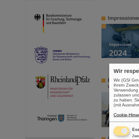
Impressione
Wir respe
Erneut enor
Wir (GSI Gmb
ihrem Zweck
von FAIR un
Verwendung v
zulassen und
zu haben. Si
(mit Ausnahm
Cookie-Hinwe
Ess
Zwe
Die Sonne im