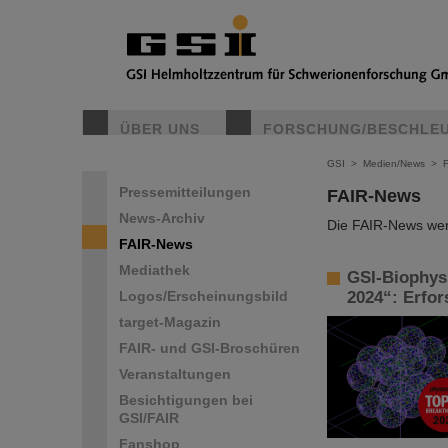
ÜBER UNS
FORSCHUNG/BESCHLE
GSI
>
Medien/News
>
Pressemitteilungen
FAIR-News
News-Archiv
Die FAIR-News werd
FAIR-News
Mediathek
GSI-Biophysi
Logos/Erscheinungsbild
2024“: Erfo
target-Magazin
FAIR- und GSI-Broschüren
Veranstaltungen
Besichtigungen bei
GSI/FAIR
Fanshop