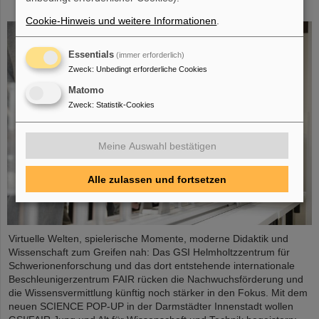
City
Cookie-Hinweis und weitere Informationen
.
Essentials
(immer erforderlich)
Zweck
:
Unbedingt erforderliche Cookies
Matomo
Zweck
:
Statistik-Cookies
Meine Auswahl bestätigen
Alle zulassen und fortsetzen
Virtuelle Welten, spielerische Momente, moderne Didaktik und
Wissenschaft zum Greifen nah: Das GSI Helmholtzzentrum für
Schwerionenforschung und das dort entstehende internationale
Beschleunigerzentrum FAIR rücken die Nachwuchsförderung und
die Wissensvermittlung künftig noch stärker in den Fokus. Mit dem
neuen SCIENCE POP-UP in der Darmstädter Innenstadt wollen