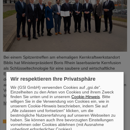
Bei einem Spitzentreffen am ehemaligen Kernkraftwerkstandort
Biblis hat Ministerpräsident Boris Rhein laserbasierte Kernfusion
als Schlüsseltechnologie für eine saubere und wirtschaftliche
Energieversorgung bezeichnet. Auch Professor Thomas Nilsson,
Wir respektieren Ihre Privatsphäre
der Wissenschaftliche Geschäftsführer von GSI und FAIR, nahm
an dem Treffen teil und unterzeichnete gemeinsam mit zahlreichen
Wir (GSI GmbH) verwenden Cookies auf „gsi.de“.
Vertreter*innen aus Politk, Wirtschaft und Wissenschaft ein
Einzelheiten zu den Arten von Cookies und ihrem Zweck
Memorandum of Understanding (MoU) zur Kernfusion.
finden Sie unten und in unserem
Cookie-Hinweis
. Bitte
willigen Sie in die Verwendung von Cookies ein, wie in
Mehr »
unserem Cookie-Hinweis beschrieben, indem Sie auf
„Alle zulassen und fortsetzen“ klicken, um die
bestmögliche Nutzererfahrung auf unseren Webseiten zu
haben. Sie können auch Ihre bevorzugten Einstellungen
Schaufenster in die Spitzenforschung: SCIENCE
vornehmen oder Cookies ablehnen (mit Ausnahme
POP-UP von GSI/FAIR bringt Wissenschaft in die
unbedingt erforderlicher Cookies).