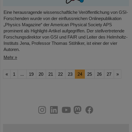
Eine herausragende wissenschaftliche Veröffentlichung von GSI-
Forschenden wurde von der einflussreichen Onlinepublikation
„Physics Magazine“ der American Physical Society APS
prominent als Highlight-Artikel aufgegriffen. Der stellvertretende
Forschungsdirektor von GSI und FAIR und Leiter des Helmholtz-
Instituts Jena, Professor Thomas Stöhlker, ist einer der vier
Autoren.
Mehr »
«
1
...
19
20
21
22
23
24
25
26
27
»
instagram
linkedin
youtube
helmholtz.social
facebook