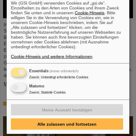
Wir (GSI GmbH) verwenden Cookies auf „gsi.de“.
Einzelheiten zu den Arten von Cookies und ihrem Zweck
finden Sie unten und in unserem
Cookie-Hinweis
. Bitte
willigen Sie in die Verwendung von Cookies ein, wie in
unserem Cookie-Hinweis beschrieben, indem Sie auf
In der vor Kurzem abgeschlossenen ersten
„Alle zulassen und fortsetzen“ klicken, um die
Schwerionenbetriebszeit des LHC in fünf Jahren war es Zeit für
bestmögliche Nutzererfahrung auf unseren Webseiten zu
haben. Sie können auch Ihre bevorzugten Einstellungen
Blei-Ionen beschleunigt zu werden und Kollisionen für die
vornehmen oder Cookies ablehnen (mit Ausnahme
Experimente zu liefern. Die Kerne kollidierten bei einer erhöhten
unbedingt erforderlicher Cookies).
Energie von 5,36 TeV pro Nukleonpaar (verglichen mit 5,02 TeV
zuvor) mit einer Rate von bis zu 50 kHz – mehr als eine
Cookie-Hinweis und weitere Informationen
.
Größenordnung über der bisher erreichten. Die Arbeiten
beinhalteten den Neustart des verbesserten ALICE-Experiments,
Essentials
(immer erforderlich)
das erfolgreich Daten nehmen konnte.
Zweck
:
Unbedingt erforderliche Cookies
Mehr »
Matomo
Zweck
:
Statistik-Cookies
„Silicon Science Award“ für CBM-
Doktorarbeit
Meine Auswahl bestätigen
Alle zulassen und fortsetzen