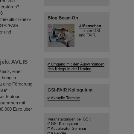
eren von
zerstören?
56
Blog Beam On
riekultur Rhein-
 GSI/FAIR-
Menschen
...hinter GSI
er und
und FAIR.
jekt AVLIS
Umgang mit den Auswirkungen
des Kriegs in der Ukraine
ainz, einer
chung in
t eine Förderung
GSI-FAIR Kolloquium
ise“
ser Isotope
Aktuelle Termine
 zusammen mit
230.000 Euro über
Veranstaltungen bei GSI:
GSI-Kolloquium
Accelerator Seminar
Kalender