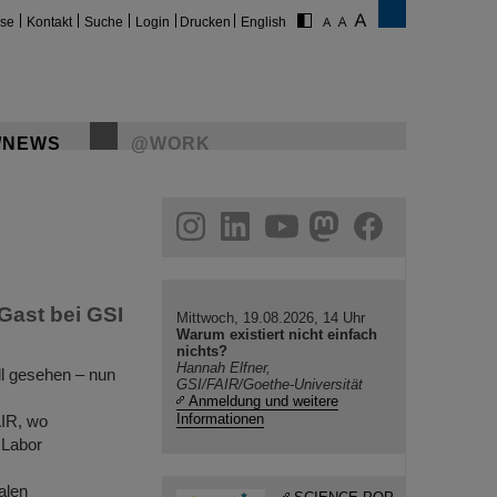
ise
Kontakt
Suche
Login
Drucken
English
/NEWS
@WORK
gram
linkedin
youtube
helmholtz.social
facebook
Gast bei GSI
Mittwoch, 19.08.2026, 14 Uhr
Warum existiert nicht einfach
nichts?
Hannah Elfner,
l gesehen – nun
GSI/FAIR/Goethe-Universität
Anmeldung und weitere
Informationen
AIR, wo
 Labor
alen