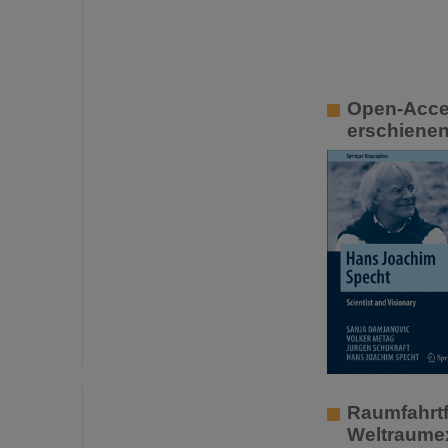
Open-Acces
erschiene
Raumfahrtf
Weltraumex