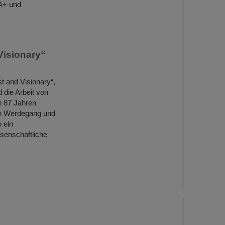
QA+ und
Visionary“
 and Visionary“,
 die Arbeit von
n 87 Jahren
en Werdegang und
 ein
ssenschaftliche
…