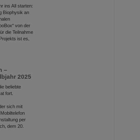
ins All starten:
ng Biophysik an
nalen
ppoBox“ von der
ür die Teilnahme
ojekts ist es,
n –
lbjahr 2025
e beliebte
t fort.
er sich mit
Mobiltelefon
nstaltung per
ch, dem 20.