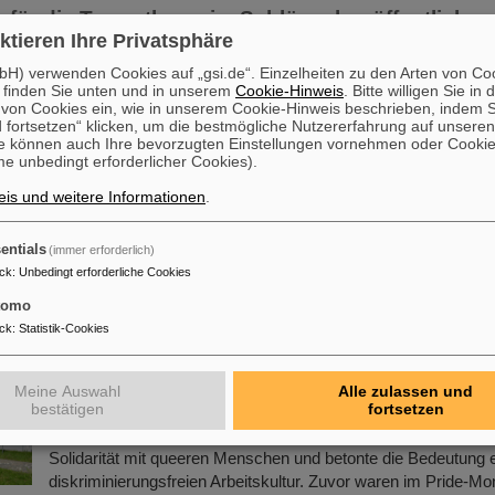
für die Tumortherapie: Schlüsselveröffentlichu
ktieren Ihre Privatsphäre
RB zu radioaktiven Ionenstrahlen in „Nature Phy
n
H) verwenden Cookies auf „gsi.de“. Einzelheiten zu den Arten von Co
 finden Sie unten und in unserem
Cookie-Hinweis
. Bitte willigen Sie in 
Das mit einem renommierten ERC Advanced Grant für Profe
on Cookies ein, wie in unserem Cookie-Hinweis beschrieben, indem Si
Durante, dem Leiter der Abteilung Biophysik am GSI Helmholt
 fortsetzen“ klicken, um die bestmögliche Nutzererfahrung auf unsere
e können auch Ihre bevorzugten Einstellungen vornehmen oder Cooki
Schwerionenforschung, geförderte Forschungsprojekt „BARB 
e unbedingt erforderlicher Cookies).
Applications of Radioactive ion Beams“ hat einen wichtigen Me
erreicht: Die erste Behandlung eines Tumors bei einem Tier mi
is und weitere Informationen
.
Ionenstrahlen wurde demonstriert und in „Nature Physics“ veröf
Studie markiert einen entscheidenden Fortschritt für die…
entials
(immer erforderlich)
Mehr »
ck
:
Unbedingt erforderliche Cookies
tomo
mstadt: GSI/FAIR setzen mit Regenbogenfahne e
ck
:
Statistik-Cookies
Anlässlich des Christopher Street Day (CSD) in Darmstadt w
Meine Auswahl
Alle zulassen und
bestätigen
fortsetzen
GSI- und FAIR-Campus die Regenbogenfahne für Vielfalt, Ak
Sichtbarkeit gehisst. Die Geschäftsführung eröffnete mit ein
Solidarität mit queeren Menschen und betonte die Bedeutung e
diskriminierungsfreien Arbeitskultur. Zuvor waren im Pride-Mon