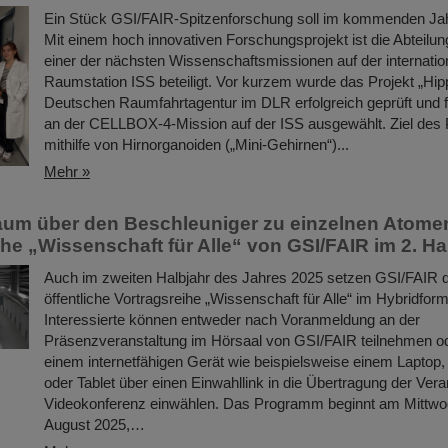
Ein Stück GSI/FAIR-Spitzenforschung soll im kommenden Jahr 
Mit einem hoch innovativen Forschungsprojekt ist die Abteilu
einer der nächsten Wissenschaftsmissionen auf der internatio
Raumstation ISS beteiligt. Vor kurzem wurde das Projekt „Hi
Deutschen Raumfahrtagentur im DLR erfolgreich geprüft und f
an der CELLBOX-4-Mission auf der ISS ausgewählt. Ziel des Pr
mithilfe von Hirnorganoiden („Mini-Gehirnen“)...
Mehr »
um über den Beschleuniger zu einzelnen Atome
ihe „Wissenschaft für Alle“ von GSI/FAIR im 2. Ha
Auch im zweiten Halbjahr des Jahres 2025 setzen GSI/FAIR di
öffentliche Vortragsreihe „Wissenschaft für Alle“ im Hybridforma
Interessierte können entweder nach Voranmeldung an der
Präsenzveranstaltung im Hörsaal von GSI/FAIR teilnehmen od
einem internetfähigen Gerät wie beispielsweise einem Laptop, 
oder Tablet über einen Einwahllink in die Übertragung der Vera
Videokonferenz einwählen. Das Programm beginnt am Mittwo
August 2025,…