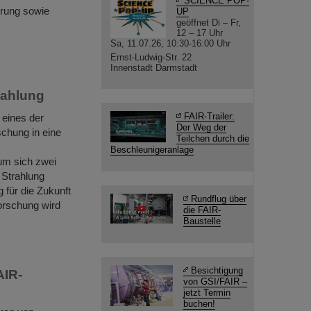
SCIENCE POP-
hrung sowie
UP
geöffnet Di – Fr,
12 – 17 Uhr
Sa, 11.07.26, 10:30-16:00 Uhr
Ernst-Ludwig-Str. 22
Innenstadt Darmstadt
rahlung
FAIR-Trailer:
 eines der
Der Weg der
chung in eine
Teilchen durch die
Beschleunigeranlage
um sich zwei
 Strahlung
für die Zukunft
Rundflug über
orschung wird
die FAIR-
Baustelle
Besichtigung
AIR-
von GSI/FAIR –
jetzt Termin
buchen!