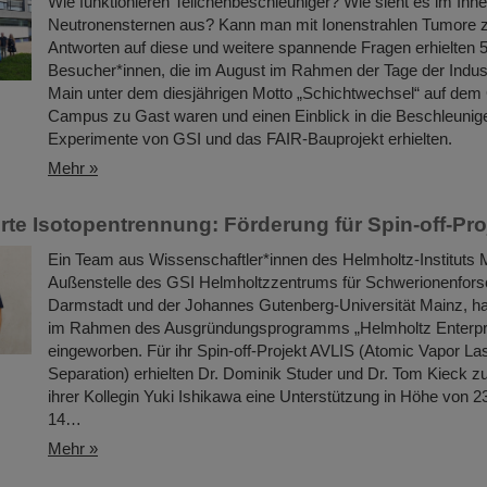
Wie funktionieren Teilchenbeschleuniger? Wie sieht es im Inn
Neutronensternen aus? Kann man mit Ionenstrahlen Tumore 
Antworten auf diese und weitere spannende Fragen erhielten 
Besucher*innen, die im August im Rahmen der Tage der Indust
Main unter dem diesjährigen Motto „Schichtwechsel“ auf dem
Campus zu Gast waren und einen Einblick in die Beschleunig
Experimente von GSI und das FAIR-Bauprojekt erhielten.
Mehr »
rte Isotopentrennung: Förderung für Spin-off-Pro
Ein Team aus Wissenschaftler*innen des Helmholtz-Instituts M
Außenstelle des GSI Helmholtzzentrums für Schwerionenfors
Darmstadt und der Johannes Gutenberg-Universität Mainz, ha
im Rahmen des Ausgründungsprogramms „Helmholtz Enterpr
eingeworben. Für ihr Spin-off-Projekt AVLIS (Atomic Vapor La
Separation) erhielten Dr. Dominik Studer und Dr. Tom Kieck
ihrer Kollegin Yuki Ishikawa eine Unterstützung in Höhe von 
14…
Mehr »