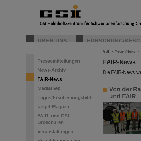
ÜBER UNS
FORSCHUNG/BESC
GSI
>
Medien/News
>
Pressemitteilungen
FAIR-News
News-Archiv
Die FAIR-News wer
FAIR-News
Mediathek
Von der Ra
und FAIR
Logos/Erscheinungsbild
target-Magazin
FAIR- und GSI-
Broschüren
Veranstaltungen
Besichtigungen bei