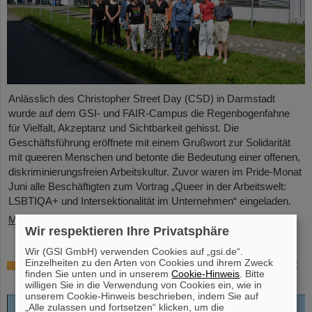
Anlässlich des Christopher Street Day (CSD) in Darmstadt
wurde auf dem GSI- und FAIR-Campus die Regenbogenfahne
für Vielfalt, Akzeptanz und Sichtbarkeit gehisst. Die
Geschäftsführung eröffnete mit einem Grußwort zur Solidarität
mit queeren Menschen und betonte die Bedeutung einer offenen,
diskriminierungsfreien Arbeitskultur. Zuvor waren im Pride-Monat
Juni alle Beschäftigten zum Vortrag „Queer in der Arbeitswelt:
LSBTIQA+ und Intersektionalität im Unternehmen“ eingeladen.
Mehr »
Wir respektieren Ihre Privatsphäre
Wir (GSI GmbH) verwenden Cookies auf „gsi.de“.
Einzelheiten zu den Arten von Cookies und ihrem Zweck
Open-Access-Buch „Hans Joachim Specht
finden Sie unten und in unserem
Cookie-Hinweis
. Bitte
– Scientist and Visionary“ erschienen
willigen Sie in die Verwendung von Cookies ein, wie in
unserem Cookie-Hinweis beschrieben, indem Sie auf
„Alle zulassen und fortsetzen“ klicken, um die