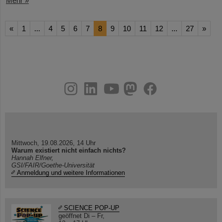
Mehr »
«
1
...
4
5
6
7
8
9
10
11
12
...
27
»
instagram
linkedin
youtube
helmholtz.social
facebook
Mittwoch, 19.08.2026, 14 Uhr
Warum existiert nicht einfach nichts?
Hannah Elfner,
GSI/FAIR/Goethe-Universität
Anmeldung und weitere Informationen
SCIENCE POP-UP
geöffnet Di – Fr,