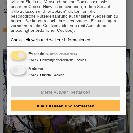
willigen Sie in die Verwendung von Cookies ein, wie in
Teilchenbeschleunigeranlage FAIR.…
unserem Cookie-Hinweis beschrieben, indem Sie auf
Mehr »
„Alle zulassen und fortsetzen“ klicken, um die
bestmögliche Nutzererfahrung auf unseren Webseiten zu
haben. Sie können auch Ihre bevorzugten Einstellungen
vornehmen oder Cookies ablehnen (mit Ausnahme
Gleichzeitige Beschleunigung von zwei
unbedingt erforderlicher Cookies).
Ionenstrahlen: Einzigartiges Verfahren im
Cookie-Hinweis und weitere Informationen
.
Ringbeschleuniger SIS18 demonstriert
Essentials
(immer erforderlich)
Zweck
:
Unbedingt erforderliche Cookies
Matomo
Zweck
:
Statistik-Cookies
Meine Auswahl bestätigen
Alle zulassen und fortsetzen