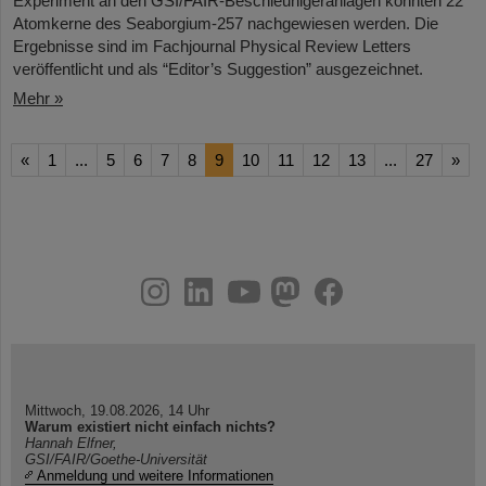
Experiment an den GSI/FAIR-Beschleunigeranlagen konnten 22
Atomkerne des Seaborgium-257 nachgewiesen werden. Die
Ergebnisse sind im Fachjournal Physical Review Letters
veröffentlicht und als “Editor’s Suggestion” ausgezeichnet.
Mehr »
«
1
...
5
6
7
8
9
10
11
12
13
...
27
»
instagram
linkedin
youtube
helmholtz.social
facebook
Mittwoch, 19.08.2026, 14 Uhr
Warum existiert nicht einfach nichts?
Hannah Elfner,
GSI/FAIR/Goethe-Universität
Anmeldung und weitere Informationen