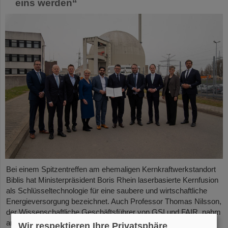
eins werden“
Bei einem Spitzentreffen am ehemaligen Kernkraftwerkstandort
Biblis hat Ministerpräsident Boris Rhein laserbasierte Kernfusion
als Schlüsseltechnologie für eine saubere und wirtschaftliche
Energieversorgung bezeichnet. Auch Professor Thomas Nilsson,
der Wissenschaftliche Geschäftsführer von GSI und FAIR, nahm
an dem Treffen teil und unterzeichnete gemeinsam mit
Wir respektieren Ihre Privatsphäre