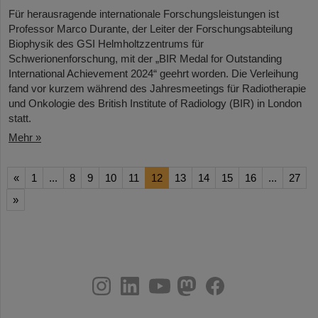
Für herausragende internationale Forschungsleistungen ist
Professor Marco Durante, der Leiter der Forschungsabteilung
Biophysik des GSI Helmholtzzentrums für
Schwerionenforschung, mit der „BIR Medal for Outstanding
International Achievement 2024“ geehrt worden. Die Verleihung
fand vor kurzem während des Jahresmeetings für Radiotherapie
und Onkologie des British Institute of Radiology (BIR) in London
statt.
Mehr »
«
1
...
8
9
10
11
12
13
14
15
16
...
27
»
instagram
linkedin
youtube
helmholtz.social
facebook