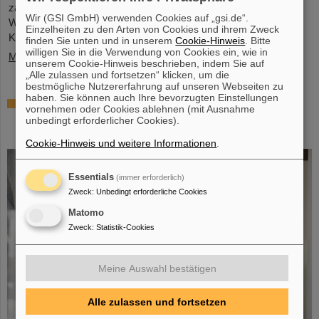
zahlreichen Vertreter*innen aus Politk, Wirtschaft und
Wir (GSI GmbH) verwenden Cookies auf „gsi.de“.
Wissenschaft ein Memorandum of Understanding (MoU) zur
Einzelheiten zu den Arten von Cookies und ihrem Zweck
Kernfusion.
finden Sie unten und in unserem
Cookie-Hinweis
. Bitte
willigen Sie in die Verwendung von Cookies ein, wie in
Mehr »
unserem Cookie-Hinweis beschrieben, indem Sie auf
„Alle zulassen und fortsetzen“ klicken, um die
bestmögliche Nutzererfahrung auf unseren Webseiten zu
haben. Sie können auch Ihre bevorzugten Einstellungen
Schaufenster in die Spitzenforschung:
vornehmen oder Cookies ablehnen (mit Ausnahme
SCIENCE POP-UP von GSI/FAIR bringt
unbedingt erforderlicher Cookies).
Wissenschaft in die City
Cookie-Hinweis und weitere Informationen
.
Essentials
(immer erforderlich)
Zweck
:
Unbedingt erforderliche Cookies
Matomo
Zweck
:
Statistik-Cookies
Meine Auswahl bestätigen
Alle zulassen und fortsetzen