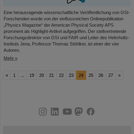
Eine herausragende wissenschaftliche Veröffentlichung von GSI-
Forschenden wurde von der einflussreichen Onlinepublikation
„Physics Magazine“ der American Physical Society APS
prominent als Highlight-Artikel aufgegriffen. Der stellvertretende
Forschungsdirektor von GSI und FAIR und Leiter des Helmholtz-
Instituts Jena, Professor Thomas Stöhlker, ist einer der vier
Autoren.
Mehr »
«
1
...
19
20
21
22
23
24
25
26
27
»
instagram
linkedin
youtube
helmholtz.social
facebook