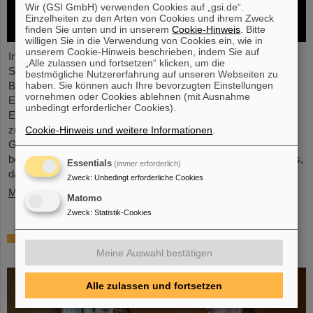
Wir (GSI GmbH) verwenden Cookies auf „gsi.de“.
Einzelheiten zu den Arten von Cookies und ihrem Zweck
finden Sie unten und in unserem
Cookie-Hinweis
. Bitte
willigen Sie in die Verwendung von Cookies ein, wie in
unserem Cookie-Hinweis beschrieben, indem Sie auf
In der vor Kurzem abgeschlossenen ersten
„Alle zulassen und fortsetzen“ klicken, um die
Schwerionenbetriebszeit des LHC in fünf Jahren war es Zeit für
bestmögliche Nutzererfahrung auf unseren Webseiten zu
haben. Sie können auch Ihre bevorzugten Einstellungen
Blei-Ionen beschleunigt zu werden und Kollisionen für die
vornehmen oder Cookies ablehnen (mit Ausnahme
Experimente zu liefern. Die Kerne kollidierten bei einer erhöhten
unbedingt erforderlicher Cookies).
Energie von 5,36 TeV pro Nukleonpaar (verglichen mit 5,02 TeV
zuvor) mit einer Rate von bis zu 50 kHz – mehr als eine
Cookie-Hinweis und weitere Informationen
.
Größenordnung über der bisher erreichten. Die Arbeiten
beinhalteten den Neustart des verbesserten ALICE-Experiments,
Essentials
(immer erforderlich)
das erfolgreich Daten nehmen konnte.
Zweck
:
Unbedingt erforderliche Cookies
Mehr »
Matomo
Zweck
:
Statistik-Cookies
„Silicon Science Award“ für CBM-
Doktorarbeit
Meine Auswahl bestätigen
Alle zulassen und fortsetzen