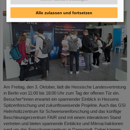
der Hessischen Landesvertretung in Berlin
Alle zulassen und fortsetzen
Am Freitag, den 3. Oktober, lädt die Hessische Landesvertretung
in Berlin von 11:00 bis 18:00 Uhr zum Tag der offenen Tür ein.
Besucher*innen erwartet ein spannender Einblick in Hessens
Spitzenforschung und zukunftsweisende Projekte. Auch das GSI
Helmholtzzentrum für Schwerionenforschung und das künftige
Beschleunigerzentrum FAIR sind mit einem interaktiven Stand
vertreten und bieten spannende Einblicke und Mitmachaktionen
rund um das Forschungszentrum in Darmstadt. Dabei können