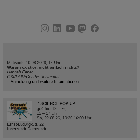
instagram
linkedin
youtube
helmholtz.social
facebook
Mittwoch, 19.08.2026, 14 Uhr
Warum existiert nicht einfach nichts?
Hannah Elfner,
GSI/FAIR/Goethe-Universität
Anmeldung und weitere Informationen
SCIENCE POP-UP
geöffnet Di – Fr,
12 – 17 Uhr
Sa, 22.08.26, 10:30-16:00 Uhr
Ernst-Ludwig-Str. 22
Innenstadt Darmstadt