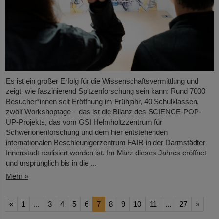
Es ist ein großer Erfolg für die Wissenschaftsvermittlung und
zeigt, wie faszinierend Spitzenforschung sein kann: Rund 7000
Besucher*innen seit Eröffnung im Frühjahr, 40 Schulklassen,
zwölf Workshoptage – das ist die Bilanz des SCIENCE-POP-
UP-Projekts, das vom GSI Helmholtzzentrum für
Schwerionenforschung und dem hier entstehenden
internationalen Beschleunigerzentrum FAIR in der Darmstädter
Innenstadt realisiert worden ist. Im März dieses Jahres eröffnet
und ursprünglich bis in die ...
Mehr »
«
1
...
3
4
5
6
7
8
9
10
11
...
27
»