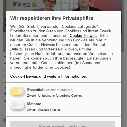
Wir respektieren Ihre Privatsphäre
Wir (GSI GmbH) verwenden Cookies auf „gsi.de“.
Einzelheiten zu den Arten von Cookies und ihrem Zweck
finden Sie unten und in unserem
Cookie-Hinweis
. Bitte
willigen Sie in die Verwendung von Cookies ein, wie in
unserem Cookie-Hinweis beschrieben, indem Sie auf
„Alle zulassen und fortsetzen“ klicken, um die
bestmögliche Nutzererfahrung auf unseren Webseiten zu
GSI/FAIR hat eine Zusammenarbeit mit ABB vereinbart, um die
haben. Sie können auch Ihre bevorzugten Einstellungen
vornehmen oder Cookies ablehnen (mit Ausnahme
Energieeffizienz seiner wissenschaftlichen Infrastruktur zu
unbedingt erforderlicher Cookies).
verbessern. Das Kooperationsprojekt mit ABB, das vor Kurzem
vor Ort in Darmstadt offiziell gestartet wurde, konzentriert sich
Cookie-Hinweis und weitere Informationen
.
auf die hochentwickelte technische Infrastruktur innerhalb des
bestehenden und in Betrieb befindlichen GSI-
Essentials
(immer erforderlich)
Beschleunigerkomplexes.
Zweck
:
Unbedingt erforderliche Cookies
Mehr »
Matomo
Zweck
:
Statistik-Cookies
Element Hassium und Spitzenforschung:
GSI und FAIR beim Tag der offenen Tür in
Meine Auswahl bestätigen