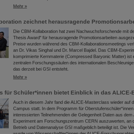
Mehr »
oration zeichnet herausragende Promotionsarbe
Die CBM-Kollaboration hat zwei Nachwuchsforschende mit 
Thesis Award“ für herausragende Promotionsarbeiten ausgeze
Preise wurden während des CBM-Kollaborationsmeetings verl
an Dr. Vikas Singhal und Dr. Marcel Bajdel. Das CBM-Experim
komprimierte Kernmaterie (Compressed Baryonic Matter) ist 
zentralen Forschungssäulen des internationalen Beschleunig
das derzeit bei GSI entsteht.
Mehr »
s für Schüler*innen bietet Einblick in das ALICE
Auch in diesem Jahr fand die ALICE-Masterclass wieder auf
Campus statt. In dem Programm für Oberstufenschüler*innen e
interessierten Teilnehmenden die Gelegenheit Daten aus dem
Experiment am Forschungszentrum CERN auszuwerten, an d
Betrieb und Datenanalyse GSI maßgeblich beteiligt ist. Die Ve
wurde von Wissenschaftler*innen der ALICE-Forschungsabtei