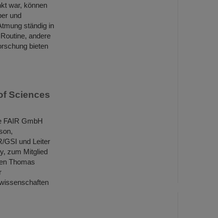
kt war, können
ber und
Atmung ständig in
 Routine, andere
rschung bieten
of Sciences
ie FAIR GmbH
son,
IR/GSI und Leiter
y, zum Mitglied
ben Thomas
r
swissenschaften