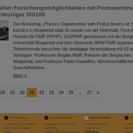
über Forschungsmöglichkeiten mit Protonenstra
hleuniger SIS100
Der Workshop „Physics Opportunities with Proton Beams at 
kürzlich in Wuppertal statt. Er wurde von der Helmholtz For
Hessen für FAIR (HFHF), GSI/FAIR gemeinsam mit der Berg
Universität Wuppertal und dem Netzwerk NRW-FAIR organisie
Teilnehmende besuchten die dreitägige Veranstaltung mit 43 
Vorträgen. Professorin Birgitta Wolff, Rektorin der Bergischen 
Wuppertal, und Professor Paolo Giubellino, Wissenschaftliche
Geschäftsführer…
Mehr »
18
19
20
21
22
23
24
25
...
27
»
FORSCHUNG
JOBS/KARRIERE
MEDIEN/NEWS
A
Forschung - Ein Überblick
Angebote für Studierende
Pressemitteilungen
Forsc
Beschleunigeranlage
Ausbildung
News-Archiv
Admini
FAIR
Master / Promotionsarbeiten
FAIR-News
Gesamt