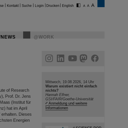
ise
Kontakt
Suche
Login
Drucken
English
/NEWS
@WORK
gram
linkedin
youtube
helmholtz.social
facebook
Mittwoch, 19.08.2026, 14 Uhr
Warum existiert nicht einfach
ute of Research
nichts?
Hannah Elfner,
), Prof. Dr. Jens
GSI/FAIR/Goethe-Universität
Maas (Institut für
Anmeldung und weitere
z) hat im April
Informationen
 erhalten. Dieses
öchsten Energien