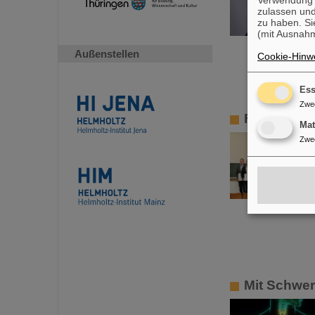
zulassen und
zu haben. Si
(mit Ausnahm
Außenstellen
Cookie-Hinwe
Ess
Zwe
FAIR-GENC
Ma
Zwe
Mit Schwer