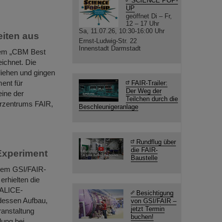
SCIENCE POP-
UP
geöffnet Di – Fr,
12 – 17 Uhr
Sa, 11.07.26, 10:30-16:00 Uhr
iten aus
Ernst-Ludwig-Str. 22
Innenstadt Darmstadt
dem „CBM Best
ichnet. Die
iehen und gingen
ent für
FAIR-Trailer:
Der Weg der
eine der
Teilchen durch die
erzentrums FAIR,
Beschleunigeranlage
Rundflug über
die FAIR-
-Experiment
Baustelle
 dem GSI/FAIR-
rhielten die
 ALICE-
Besichtigung
essen Aufbau,
von GSI/FAIR –
jetzt Termin
ranstaltung
buchen!
lung bei