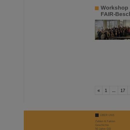
Workshop 
FAIR-Besc
«
1
...
17
ÜBER UNS
Zahlen & Fakten
Geschichte
50 Jahre GSI