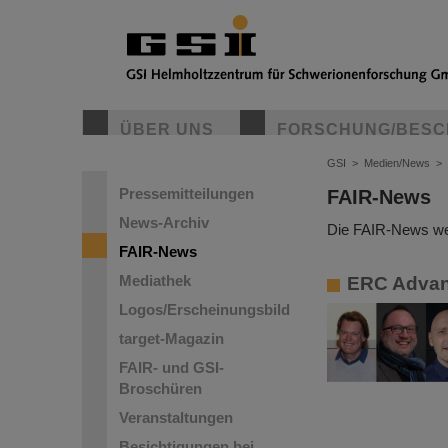
ÜBER UNS
FORSCHUNG/BESC
GSI
>
Medien/News
>
Pressemitteilungen
FAIR-News
News-Archiv
Die FAIR-News wer
FAIR-News
Mediathek
ERC Advanc
Logos/Erscheinungsbild
target-Magazin
FAIR- und GSI-
Broschüren
Veranstaltungen
Besichtigungen bei