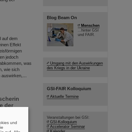
Blog Beam On
Menschen
...hinter GSI
und FAIR.
l auf dem
inen Effekt
eisförmigen
zen jedoch
hn abkommen, was
Umgang mit den Auswirkungen
des Kriegs in der Ukraine
, wie sich
n auswirken,…
GSI-FAIR Kolloquium
Aktuelle Termine
scherin
e der
Veranstaltungen bei GSI:
um für
GSI-Kolloquium
okies und
Accelerator Seminar
die
unigerzentrum
Kalender
e auf „Alle