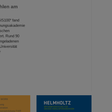
hlen am
SIS100“ fand
schungsakademie
ischen
rt. Rund 90
eingeladenen
Universität
r
T WORK
hung
stration
projektleitung FAIR