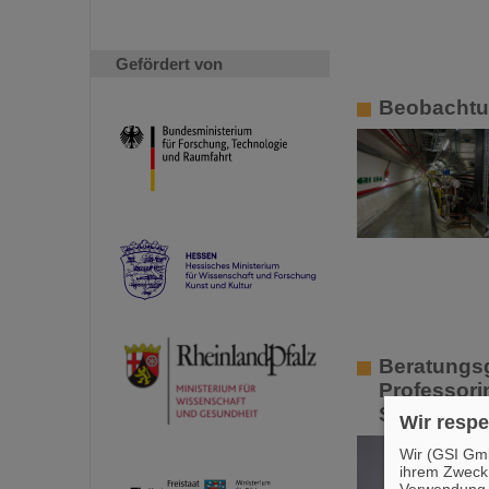
Gefördert von
Beobachtu
Beratungsg
Professorin
Strahlens
Wir respe
Wir (GSI Gmb
ihrem Zweck
Verwendung v