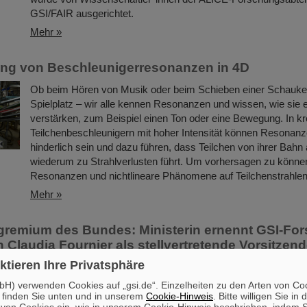
GSI/FAIR ausgerichtet.
Mehr »
ng von Beschleunigerresonanzen in 4D
Ob beim Hören von Musik oder beim Schieben einer Schauke
Spielplatz – wir alle kennen Resonanzen und wissen, wie sie e
verstärken, zum Beispiel einen Ton oder eine Bewegung. In kr
Teilchenbeschleunigern mit hoher Intensität können Resonan
hinderlich sein und dazu führen, dass Teilchen von ihrer Ba
wiederum zu Strahlverlusten führt. Um vorhersagen zu können
Resonanzen und nichtlineare Phänomene auf Teilchenstrahle
Mehr »
remium des Bundes: Ministerin ernennt GSI-For
 Claudia Fournier als stellvertretende Vorsitzend
chutzkommission
ktieren Ihre Privatsphäre
Die große Expertise der Forschenden am GSI Helmholtzzentr
H) verwenden Cookies auf „gsi.de“. Einzelheiten zu den Arten von Co
 finden Sie unten und in unserem
Cookie-Hinweis
. Bitte willigen Sie in 
Schwerionenforschung und am derzeit entstehenden Beschle
on Cookies ein, wie in unserem Cookie-Hinweis beschrieben, indem Si