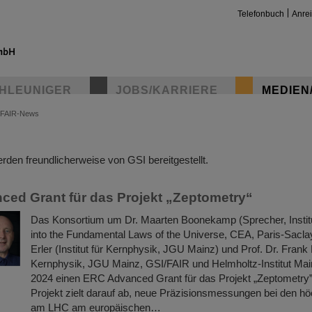
Telefonbuch
Anre
HLEUNIGER
JOBS/KARRIERE
MEDIEN
FAIR-News
insta
den freundlicherweise von GSI bereitgestellt.
ed Grant für das Projekt „Zeptometry“
Das Konsortium um Dr. Maarten Boonekamp (Sprecher, Instit
into the Fundamental Laws of the Universe, CEA, Paris-Saclay
Erler (Institut für Kernphysik, JGU Mainz) und Prof. Dr. Frank 
Kernphysik, JGU Mainz, GSI/FAIR und Helmholtz-Institut Main
2024 einen ERC Advanced Grant für das Projekt „Zeptometry”
Projekt zielt darauf ab, neue Präzisionsmessungen bei den h
am LHC am europäischen…