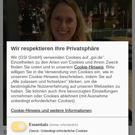
Wir respektieren Ihre Privatsphäre
Wir (GSI GmbH) verwenden Cookies auf „gsi.de“.
Einzelheiten zu den Arten von Cookies und ihrem Zweck
finden Sie unten und in unserem
Cookie-Hinweis
. Bitte
willigen Sie in die Verwendung von Cookies ein, wie in
unserem Cookie-Hinweis beschrieben, indem Sie auf
„Alle zulassen und fortsetzen“ klicken, um die
bestmögliche Nutzererfahrung auf unseren Webseiten zu
haben. Sie können auch Ihre bevorzugten Einstellungen
vornehmen oder Cookies ablehnen (mit Ausnahme
unbedingt erforderlicher Cookies).
Cookie-Hinweis und weitere Informationen
.
Essentials
(immer erforderlich)
Zweck
:
Unbedingt erforderliche Cookies
Der PANDA-PhD-Preis 2023 wurde an Anna Alicke (FZ