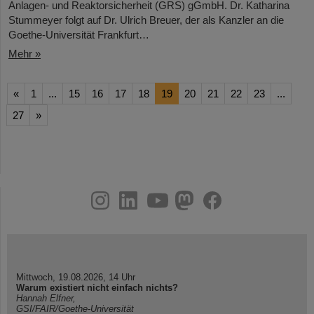
Anlagen- und Reaktorsicherheit (GRS) gGmbH. Dr. Katharina
Stummeyer folgt auf Dr. Ulrich Breuer, der als Kanzler an die
Goethe-Universität Frankfurt…
Mehr »
«
1
...
15
16
17
18
19
20
21
22
23
...
27
»
instagram
linkedin
youtube
helmholtz.social
facebook
Mittwoch, 19.08.2026, 14 Uhr
Warum existiert nicht einfach nichts?
Hannah Elfner,
GSI/FAIR/Goethe-Universität