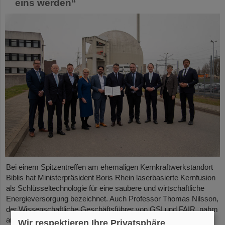
eins werden“
Bei einem Spitzentreffen am ehemaligen Kernkraftwerkstandort
Biblis hat Ministerpräsident Boris Rhein laserbasierte Kernfusion
als Schlüsseltechnologie für eine saubere und wirtschaftliche
Energieversorgung bezeichnet. Auch Professor Thomas Nilsson,
der Wissenschaftliche Geschäftsführer von GSI und FAIR, nahm
an dem Treffen teil und unterzeichnete gemeinsam mit
Wir respektieren Ihre Privatsphäre