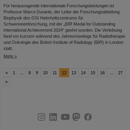
Für herausragende internationale Forschungsleistungen ist
Professor Marco Durante, der Leiter der Forschungsabteilung
Biophysik des GSI Helmholtzzentrums für
Schwerionenforschung, mit der „BIR Medal for Outstanding
International Achievement 2024“ geehrt worden. Die Verleihung
fand vor kurzem während des Jahresmeetings für Radiotherapie
und Onkologie des British Institute of Radiology (BIR) in London
statt.
Mehr »
«
1
...
8
9
10
11
12
13
14
15
16
...
27
»
instagram
linkedin
youtube
helmholtz.social
facebook