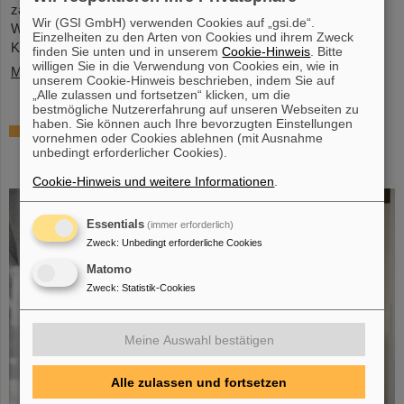
zahlreichen Vertreter*innen aus Politk, Wirtschaft und
Wir (GSI GmbH) verwenden Cookies auf „gsi.de“.
Wissenschaft ein Memorandum of Understanding (MoU) zur
Einzelheiten zu den Arten von Cookies und ihrem Zweck
Kernfusion.
finden Sie unten und in unserem
Cookie-Hinweis
. Bitte
willigen Sie in die Verwendung von Cookies ein, wie in
Mehr »
unserem Cookie-Hinweis beschrieben, indem Sie auf
„Alle zulassen und fortsetzen“ klicken, um die
bestmögliche Nutzererfahrung auf unseren Webseiten zu
haben. Sie können auch Ihre bevorzugten Einstellungen
Schaufenster in die Spitzenforschung:
vornehmen oder Cookies ablehnen (mit Ausnahme
SCIENCE POP-UP von GSI/FAIR bringt
unbedingt erforderlicher Cookies).
Wissenschaft in die City
Cookie-Hinweis und weitere Informationen
.
Essentials
(immer erforderlich)
Zweck
:
Unbedingt erforderliche Cookies
Matomo
Zweck
:
Statistik-Cookies
Meine Auswahl bestätigen
Alle zulassen und fortsetzen