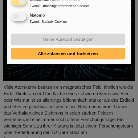
Zweck
:
Unbedingt erforderliche Cookies
Matomo
Zweck
:
Statistik-Cookies
Meine Auswahl bestätigen
Alle zulassen und fortsetzen
Viele Atomkerne besitzen ein magnetisches Feld, ähnlich wie die
Erde. Direkt an der Oberfläche eines schweren Kerns wie Blei
oder Wismut ist es allerdings billionenfach stärker als das Erdfeld
und eher vergleichbar mit dem eines Neutronensterns. Ob wir
das Verhalten eines Elektrons in solch starken Feldern
verstehen, ist eine immer noch offene Forschungsfrage. Ein
wichtiger Schritt zu ihrer Klärung ist jetzt einem Forschungsteam
unter Federführung der TU Darmstadt am