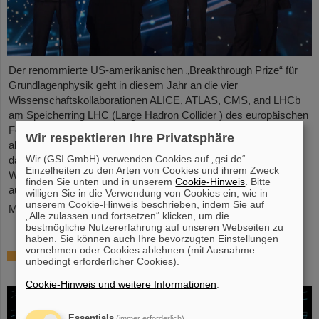
Der renommierte US-amerikanischen „Breakthrough Prize“ für
Grundlagenphysik geht in diesem Jahr an die vier
Wissenschaftskollaborationen ALICE, ATLAS, CMS, and LHCb
am Speicherring LHC (Large Hadron Collider ) des europäischen
Forschungszentrums CERN . Auch mehr als 40 frühere und
Wir respektieren Ihre Privatsphäre
aktuelle ALICE-Forschende von GSI/FAIR sind maßgeblich
Wir (GSI GmbH) verwenden Cookies auf „gsi.de“.
daran beteiligt und wurden nun gemeinsam mit ihren
Einzelheiten zu den Arten von Cookies und ihrem Zweck
Wissenschaftskolleg*innen mit dem angesehenen Preis
finden Sie unten und in unserem
Cookie-Hinweis
. Bitte
ausgezeichnet, der mit drei Millionen US-Dollar dotiert ist…
willigen Sie in die Verwendung von Cookies ein, wie in
unserem Cookie-Hinweis beschrieben, indem Sie auf
Mehr »
„Alle zulassen und fortsetzen“ klicken, um die
bestmögliche Nutzererfahrung auf unseren Webseiten zu
haben. Sie können auch Ihre bevorzugten Einstellungen
vornehmen oder Cookies ablehnen (mit Ausnahme
Physiker*innen testen Quantentheorie mit
unbedingt erforderlicher Cookies).
Atomkernen aus einer Kernreaktion
Cookie-Hinweis und weitere Informationen
.
Essentials
(immer erforderlich)