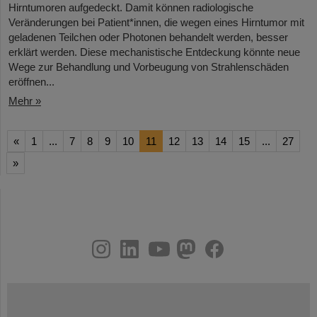
Hirntumoren aufgedeckt. Damit können radiologische
Veränderungen bei Patient*innen, die wegen eines Hirntumor mit
geladenen Teilchen oder Photonen behandelt werden, besser
erklärt werden. Diese mechanistische Entdeckung könnte neue
Wege zur Behandlung und Vorbeugung von Strahlenschäden
eröffnen...
Mehr »
«
1
...
7
8
9
10
11
12
13
14
15
...
27
»
instagram
linkedin
youtube
helmholtz.social
facebook