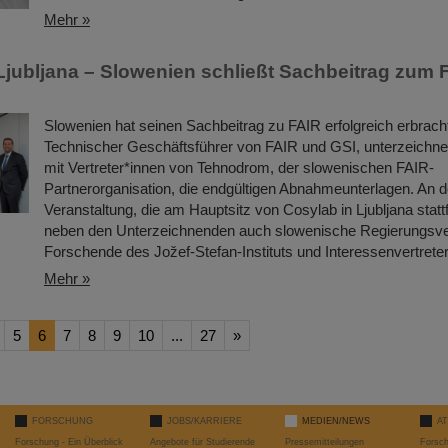
Mehr »
 Ljubljana – Slowenien schließt Sachbeitrag zum 
Slowenien hat seinen Sachbeitrag zu FAIR erfolgreich erbrach
Technischer Geschäftsführer von FAIR und GSI, unterzeich
mit Vertreter*innen von Tehnodrom, der slowenischen FAIR-
Partnerorganisation, die endgültigen Abnahmeunterlagen. An de
Veranstaltung, die am Hauptsitz von Cosylab in Ljubljana stat
neben den Unterzeichnenden auch slowenische Regierungsver
Forschende des Jožef-Stefan-Instituts und Interessenvertret
Mehr »
5
6
7
8
9
10
...
27
»
FORSCHUNG
JOBS/KARRIERE
MEDIEN/NEWS
A
Forschung - Ein Überblick
Angebote für Studierende
Pressemitteilungen
Forsc