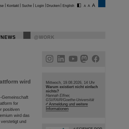
ise
Kontakt
Suche
Login
Drucken
English
/NEWS
@WORK
gram
linkedin
youtube
helmholtz.social
facebook
attform wird
Mittwoch, 19.08.2026, 14 Uhr
Warum existiert nicht einfach
nichts?
Hannah Elfner,
ltz-Gemeinschaft
GSI/FAIR/Goethe-Universität
atform for
Anmeldung und weitere
Informationen
r positiven
remium wird das
verstetigt und