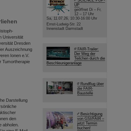
SCIENCE POP-
UP
geöffnet Di – Fr,
12 – 17 Uhr
Sa, 11.07.26, 10:30-16:00 Uhr
rliehen
Ernst-Ludwig-Str. 22
Innenstadt Darmstadt
istoph-
n Universität
versität Dresden
 der Auszeichnung
FAIR-Trailer:
Der Weg der
eren Ionen e.V.
Teilchen durch die
r Tumortherapie
Beschleunigeranlage
Rundflug über
die FAIR-
Baustelle
che Darstellung
rsönliche
aktischer
Besichtigung
önnen den
von GSI/FAIR –
jetzt Termin
e abholen.
buchen!
Sie eine E-Mail