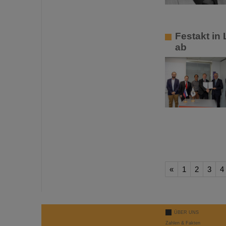
Festakt in
ab
«
1
2
3
4
ÜBER UNS
Zahlen & Fakten