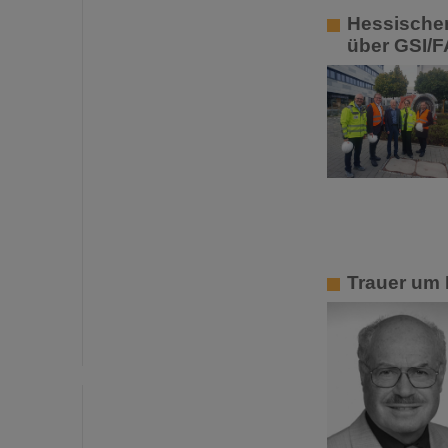
Hessischer
über GSI/F
Trauer um 