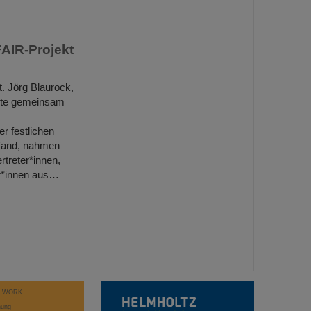
FAIR-Projekt
t. Jörg Blaurock,
nete gemeinsam
r festlichen
tfand, nahmen
treter*innen,
er*innen aus…
T WORK
hung