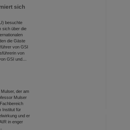
iert sich
U) besuchte
 sich über die
ternationalen
den die Gäste
führer von GSI
sführerin von
 von GSI und…
 Mulser, der am
ofessor Mulser
 Fachbereich
Institut für
lwirkung und er
AIR in enger
e…