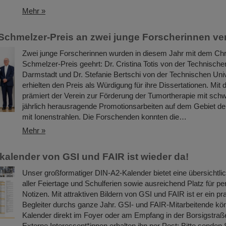
Mehr »
Schmelzer-Preis an zwei junge Forscherinnen ve
Zwei junge Forscherinnen wurden in diesem Jahr mit dem Chr
Schmelzer-Preis geehrt: Dr. Cristina Totis von der Technische
Darmstadt und Dr. Stefanie Bertschi von der Technischen Uni
erhielten den Preis als Würdigung für ihre Dissertationen. Mit
prämiert der Verein zur Förderung der Tumortherapie mit schw
jährlich herausragende Promotionsarbeiten auf dem Gebiet de
mit Ionenstrahlen. Die Forschenden konnten die…
Mehr »
kalender von GSI und FAIR ist wieder da!
Unser großformatiger DIN-A2-Kalender bietet eine übersichtli
aller Feiertage und Schulferien sowie ausreichend Platz für pe
Notizen. Mit attraktiven Bildern von GSI und FAIR ist er ein pr
Begleiter durchs ganze Jahr. GSI- und FAIR-Mitarbeitende k
Kalender direkt im Foyer oder am Empfang in der Borsigstraß
Externe Interessent*innen erhalten ihn per Post: Bitte senden 