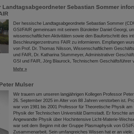
 Landtagsabgeordneter Sebastian Sommer inform
AIR
Der hessische Landtagsabgeordnete Sebastian Sommer (CD
GSI/FAIR gemeinsam mit seinem Büroleiter Daniel Georgi, um
wissenschaftlichen Aktivitäten sowie den Baufortschritt des in
Beschleunigerzentrums FAIR zu informieren. Empfangen wur
von Prof. Dr. Thomas Nilsson, Wissenschaftlichem Geschäfts
und FAIR, Dr. Katharina Stummeyer, Administrativer Geschäft
GSI und FAIR, Jörg Blaurock, Technischem Geschäftsführer
Mehr »
Peter Mulser
Wir trauern um unseren langjährigen Kollegen Professor Peter
26. September 2025 im Alter von 88 Jahren verstorben ist. Pr
war von 1981 bis 2001 Professor für Theoretische Physik am
Physik der Technischen Universität Darmstadt. Er forschte am 
Angewandte Physik über Hochintensive Licht-Materie-Wechse
war seit dem Beginn mit der Gruppe Plasmaphysik von GSI/F
Zusammenarbeit. Sein umfangreiches Wissen hat er an viel