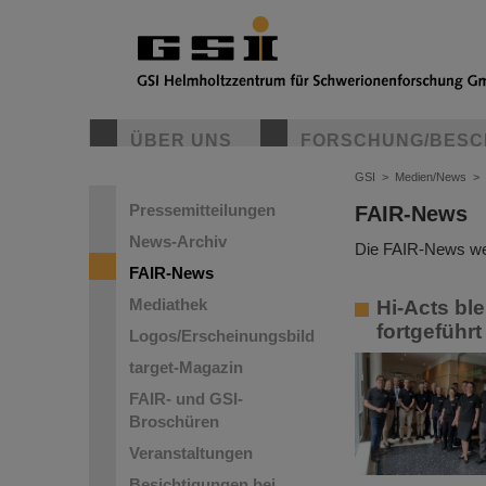
ÜBER UNS
FORSCHUNG/BESC
GSI
>
Medien/News
>
Pressemitteilungen
FAIR-News
News-Archiv
Die FAIR-News wer
FAIR-News
Mediathek
Hi-Acts bl
fortgeführt
Logos/Erscheinungsbild
target-Magazin
FAIR- und GSI-
Broschüren
Veranstaltungen
Besichtigungen bei