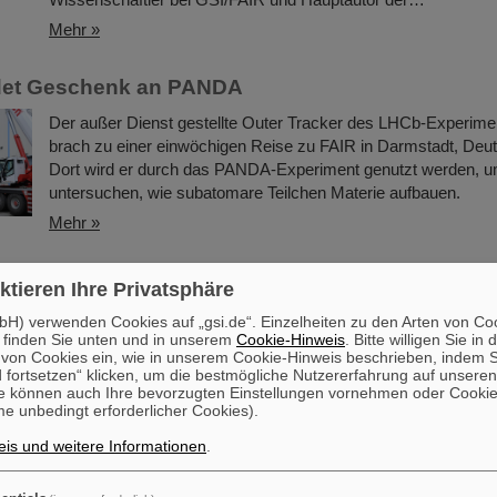
Mehr »
et Geschenk an PANDA
Der außer Dienst gestellte Outer Tracker des LHCb-Experi
brach zu einer einwöchigen Reise zu FAIR in Darmstadt, Deut
Dort wird er durch das PANDA-Experiment genutzt werden, 
untersuchen, wie subatomare Teilchen Materie aufbauen.
Mehr »
ft an ihren Platz bringen bei GSI/FAIR mit RI.Log
ktieren Ihre Privatsphäre
GSI und FAIR sind neues Mitglied der gemeinnützigen Organi
H) verwenden Cookies auf „gsi.de“. Einzelheiten zu den Arten von Co
RI.Logistica, die sich zum Ziel gesetzt hat, durch die Bereitste
 finden Sie unten und in unserem
Cookie-Hinweis
. Bitte willigen Sie in 
on Cookies ein, wie in unserem Cookie-Hinweis beschrieben, indem Si
Werkzeugen, Infrastruktur und Standards für die Logistik "Wi
 fortsetzen“ klicken, um die bestmögliche Nutzererfahrung auf unsere
ihren Platz zu bringen“. Der Betrieb und die Verbesserung de
e können auch Ihre bevorzugten Einstellungen vornehmen oder Cooki
GSI-Beschleuniger und -Experimente sowie der Bau, die Instal
e unbedingt erforderlicher Cookies).
Inbetriebnahme unserer künftigen FAIR-Forschungseinrichtung
is und weitere Informationen
.
GSI/FAIR vor enorme logistische Herausforderungen. Einige
Mehr »