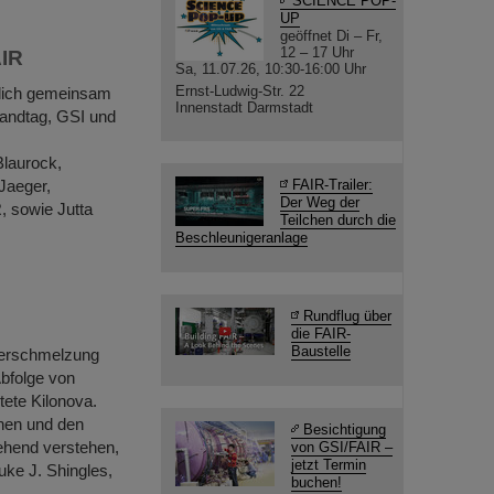
SCIENCE POP-
UP
geöffnet Di – Fr,
12 – 17 Uhr
AIR
Sa, 11.07.26, 10:30-16:00 Uhr
Ernst-Ludwig-Str. 22
lich gemeinsam
Innenstadt Darmstadt
Landtag, GSI und
Blaurock,
Jaeger,
FAIR-Trailer:
Der Weg der
, sowie Jutta
Teilchen durch die
Beschleunigeranlage
Rundflug über
die FAIR-
Baustelle
Verschmelzung
Abfolge von
ete Kilonova.
nen und den
Besichtigung
ehend verstehen,
von GSI/FAIR –
jetzt Termin
Luke J. Shingles,
buchen!