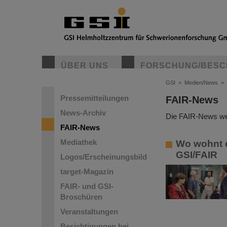
ÜBER UNS
FORSCHUNG/BESC
GSI
>
Medien/News
>
Pressemitteilungen
FAIR-News
News-Archiv
Die FAIR-News wer
FAIR-News
Mediathek
Wo wohnt e
GSI/FAIR
Logos/Erscheinungsbild
target-Magazin
FAIR- und GSI-
Broschüren
Veranstaltungen
Besichtigungen bei