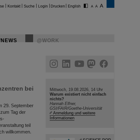
ise
Kontakt
Suche
Login
Drucken
English
/NEWS
@WORK
gram
linkedin
youtube
helmholtz.social
facebook
nzentren bei
Mittwoch, 19.08.2026, 14 Uhr
Warum existiert nicht einfach
nichts?
Hannah Elfner,
am 29. September
GSI/FAIR/Goethe-Universität
 zum Tag der
Anmeldung und weitere
Informationen
s-
nstaltung teil
ich willkommen.