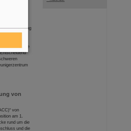
malige
erionenforschung
 mit einem
suchten
chgeführt wurde
 Entscheidend
nschweren
eunigerzentrum
lung von
(ACC)“ von
sition am 1.
cke rund um die
schluss und die