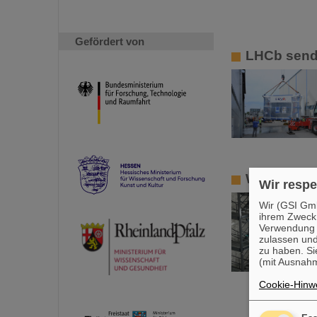
Gefördert von
LHCb send
Wissenscha
Wir respe
Wir (GSI Gmb
ihrem Zweck
Verwendung v
zulassen und
zu haben. Si
(mit Ausnahm
Cookie-Hinwe