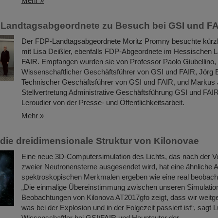
Mehr »
 Landtagsabgeordnete zu Besuch bei GSI und F
Der FDP-Landtagsabgeordnete Moritz Promny besuchte kürz
mit Lisa Deißler, ebenfalls FDP-Abgeordnete im Hessischen 
FAIR. Empfangen wurden sie von Professor Paolo Giubellino,
Wissenschaftlicher Geschäftsführer von GSI und FAIR, Jörg 
Technischer Geschäftsführer von GSI und FAIR, und Markus 
Stellvertretung Administrative Geschäftsführung GSI und FAIR
Leroudier von der Presse- und Öffentlichkeitsarbeit.
Mehr »
n die dreidimensionale Struktur von Kilonovae
Eine neue 3D-Computersimulation des Lichts, das nach der 
zweier Neutronensterne ausgesendet wird, hat eine ähnliche 
spektroskopischen Merkmalen ergeben wie eine real beobacht
„Die einmalige Übereinstimmung zwischen unseren Simulatio
Beobachtungen von Kilonova AT2017gfo zeigt, dass wir weitg
was bei der Explosion und in der Folgezeit passiert ist“, sagt 
Wissenschaftler bei GSI/FAIR und Hauptautor der…