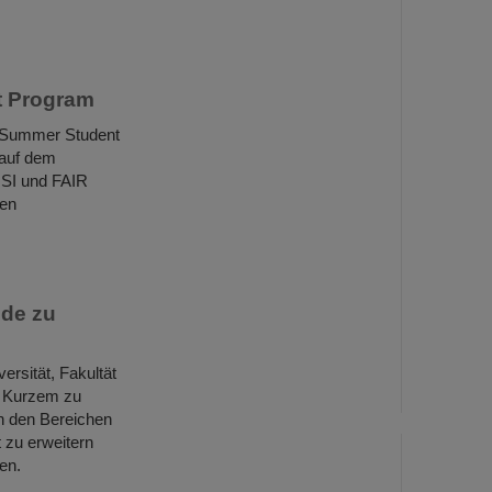
t Program
m Summer Student
 auf dem
GSI und FAIR
len
nde zu
ersität, Fakultät
r Kurzem zu
n den Bereichen
 zu erweitern
en.