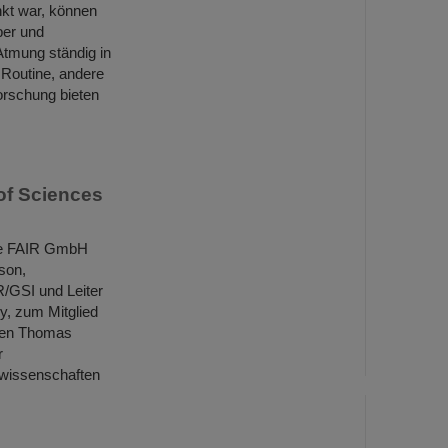
kt war, können
ber und
Atmung ständig in
 Routine, andere
rschung bieten
of Sciences
ie FAIR GmbH
son,
IR/GSI und Leiter
y, zum Mitglied
ben Thomas
r
swissenschaften