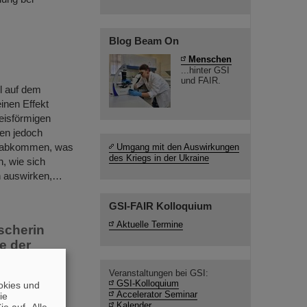
Blog Beam On
Menschen
...hinter GSI
und FAIR.
l auf dem
inen Effekt
eisförmigen
zen jedoch
hn abkommen, was
Umgang mit den Auswirkungen
des Kriegs in der Ukraine
, wie sich
n auswirken,…
GSI-FAIR Kolloquium
Aktuelle Termine
scherin
e der
Veranstaltungen bei GSI:
um für
GSI-Kolloquium
okies und
Accelerator Seminar
die
unigerzentrum
Kalender
e auf „Alle