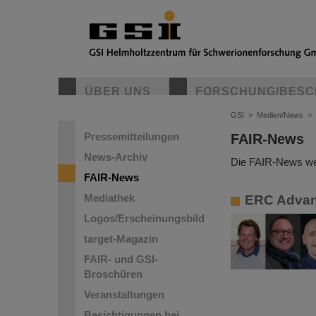
ÜBER UNS
FORSCHUNG/BESC
GSI
>
Medien/News
>
Pressemitteilungen
FAIR-News
News-Archiv
Die FAIR-News wer
FAIR-News
Mediathek
ERC Advanc
Logos/Erscheinungsbild
target-Magazin
FAIR- und GSI-
Broschüren
Veranstaltungen
Besichtigungen bei