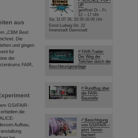
SCIENCE POP-
UP
geöffnet Di – Fr,
12 – 17 Uhr
Sa, 11.07.26, 10:30-16:00 Uhr
iten aus
Ernst-Ludwig-Str. 22
Innenstadt Darmstadt
dem „CBM Best
ichnet. Die
iehen und gingen
ent für
FAIR-Trailer:
Der Weg der
eine der
Teilchen durch die
erzentrums FAIR,
Beschleunigeranlage
Rundflug über
die FAIR-
-Experiment
Baustelle
 dem GSI/FAIR-
rhielten die
 ALICE-
Besichtigung
essen Aufbau,
von GSI/FAIR –
jetzt Termin
ranstaltung
buchen!
lung bei