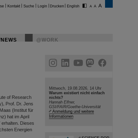
ise
Kontakt
Suche
Login
Drucken
English
/NEWS
@WORK
gram
linkedin
youtube
helmholtz.social
facebook
Mittwoch, 19.08.2026, 14 Uhr
Warum existiert nicht einfach
ute of Research
nichts?
Hannah Elfner,
), Prof. Dr. Jens
GSI/FAIR/Goethe-Universität
Maas (Institut für
Anmeldung und weitere
z) hat im April
Informationen
 erhalten. Dieses
öchsten Energien