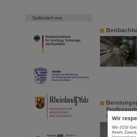
Gefördert von
Beobachtu
Beratungsg
Professorin
Strahlens
Wir respe
Wir (GSI Gmb
ihrem Zweck
Verwendung v