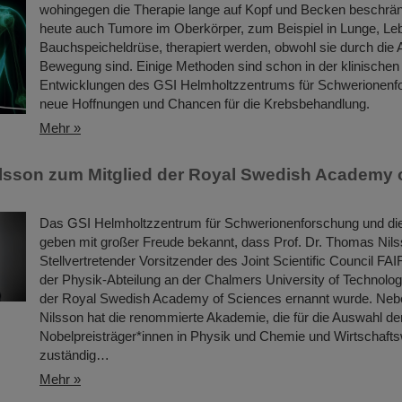
wohingegen die Therapie lange auf Kopf und Becken beschrän
heute auch Tumore im Oberkörper, zum Beispiel in Lunge, Le
Bauchspeicheldrüse, therapiert werden, obwohl sie durch die 
Bewegung sind. Einige Methoden sind schon in der klinischen
Entwicklungen des GSI Helmholtzzentrums für Schwerionenfo
neue Hoffnungen und Chancen für die Krebsbehandlung.
Mehr »
sson zum Mitglied der Royal Swedish Academy 
Das GSI Helmholtzzentrum für Schwerionenforschung und d
geben mit großer Freude bekannt, dass Prof. Dr. Thomas Nils
Stellvertretender Vorsitzender des Joint Scientific Council FA
der Physik-Abteilung an der Chalmers University of Technolog
der Royal Swedish Academy of Sciences ernannt wurde. Ne
Nilsson hat die renommierte Akademie, die für die Auswahl de
Nobelpreisträger*innen in Physik und Chemie und Wirtschaft
zuständig…
Mehr »