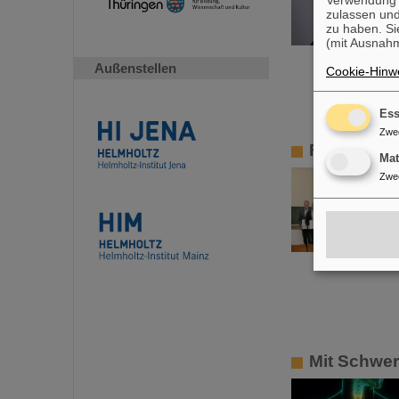
zulassen und
zu haben. Si
(mit Ausnahm
Außenstellen
Cookie-Hinwe
Ess
Zwe
FAIR-GENC
Ma
Zwe
Mit Schwer