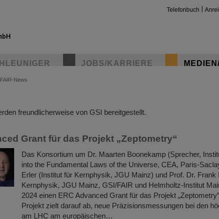
Telefonbuch
Anre
HLEUNIGER
JOBS/KARRIERE
MEDIEN
FAIR-News
insta
den freundlicherweise von GSI bereitgestellt.
ed Grant für das Projekt „Zeptometry“
Das Konsortium um Dr. Maarten Boonekamp (Sprecher, Instit
into the Fundamental Laws of the Universe, CEA, Paris-Saclay
Erler (Institut für Kernphysik, JGU Mainz) und Prof. Dr. Frank 
Kernphysik, JGU Mainz, GSI/FAIR und Helmholtz-Institut Main
2024 einen ERC Advanced Grant für das Projekt „Zeptometry”
Projekt zielt darauf ab, neue Präzisionsmessungen bei den h
am LHC am europäischen…