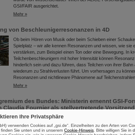
GSI/FAIR ausgerichtet.
Mehr »
ng von Beschleunigerresonanzen in 4D
Ob beim Hören von Musik oder beim Schieben einer Schauke
Spielplatz – wir alle kennen Resonanzen und wissen, wie sie e
verstärken, zum Beispiel einen Ton oder eine Bewegung. In kr
Teilchenbeschleunigern mit hoher Intensität können Resonan
hinderlich sein und dazu führen, dass Teilchen von ihrer Ba
wiederum zu Strahlverlusten führt. Um vorhersagen zu können
Resonanzen und nichtlineare Phänomene auf Teilchenstrahle
Mehr »
remium des Bundes: Ministerin ernennt GSI-For
 Claudia Fournier als stellvertretende Vorsitzend
chutzkommission
ktieren Ihre Privatsphäre
Die große Expertise der Forschenden am GSI Helmholtzzentr
H) verwenden Cookies auf „gsi.de“. Einzelheiten zu den Arten von Co
 finden Sie unten und in unserem
Cookie-Hinweis
. Bitte willigen Sie in 
Schwerionenforschung und am derzeit entstehenden Beschle
on Cookies ein, wie in unserem Cookie-Hinweis beschrieben, indem Si