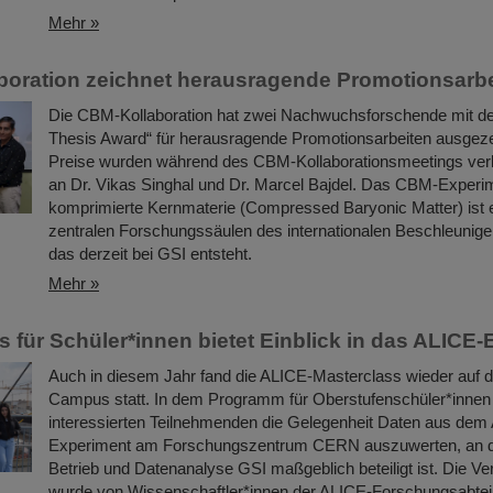
Mehr »
oration zeichnet herausragende Promotionsarbe
Die CBM-Kollaboration hat zwei Nachwuchsforschende mit 
Thesis Award“ für herausragende Promotionsarbeiten ausgeze
Preise wurden während des CBM-Kollaborationsmeetings verl
an Dr. Vikas Singhal und Dr. Marcel Bajdel. Das CBM-Experim
komprimierte Kernmaterie (Compressed Baryonic Matter) ist 
zentralen Forschungssäulen des internationalen Beschleunig
das derzeit bei GSI entsteht.
Mehr »
s für Schüler*innen bietet Einblick in das ALICE
Auch in diesem Jahr fand die ALICE-Masterclass wieder auf
Campus statt. In dem Programm für Oberstufenschüler*innen e
interessierten Teilnehmenden die Gelegenheit Daten aus dem
Experiment am Forschungszentrum CERN auszuwerten, an d
Betrieb und Datenanalyse GSI maßgeblich beteiligt ist. Die Ve
wurde von Wissenschaftler*innen der ALICE-Forschungsabtei