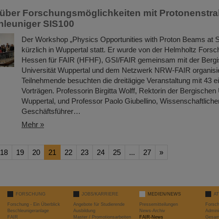
über Forschungsmöglichkeiten mit Protonenstra
hleuniger SIS100
Der Workshop „Physics Opportunities with Proton Beams at 
kürzlich in Wuppertal statt. Er wurde von der Helmholtz For
Hessen für FAIR (HFHF), GSI/FAIR gemeinsam mit der Berg
Universität Wuppertal und dem Netzwerk NRW-FAIR organisie
Teilnehmende besuchten die dreitägige Veranstaltung mit 43 
Vorträgen. Professorin Birgitta Wolff, Rektorin der Bergischen 
Wuppertal, und Professor Paolo Giubellino, Wissenschaftliche
Geschäftsführer…
Mehr »
18
19
20
21
22
23
24
25
...
27
»
FORSCHUNG
JOBS/KARRIERE
MEDIEN/NEWS
A
Forschung - Ein Überblick
Angebote für Studierende
Pressemitteilungen
Forsc
Beschleunigeranlage
Ausbildung
News-Archiv
Admini
FAIR
Master / Promotionsarbeiten
FAIR-News
Gesamt