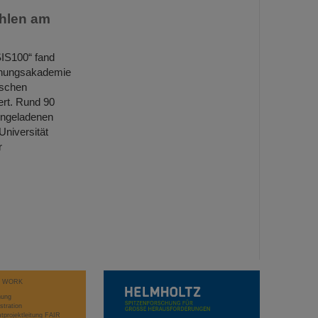
hlen am
SIS100“ fand
schungsakademie
ischen
rt. Rund 90
eingeladenen
Universität
r
T WORK
hung
stration
projektleitung FAIR