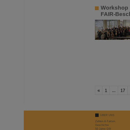
Workshop 
FAIR-Besc
«
1
...
17
ÜBER UNS
Zahlen & Fakten
Geschichte
50 Jahre GSI