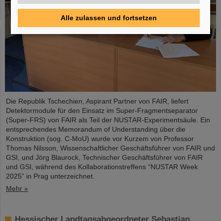
Alle zulassen und fortsetzen
Die Republik Tschechien, Aspirant Partner von FAIR, liefert
Detektormodule für den Einsatz im Super-Fragmentseparator
(Super-FRS) von FAIR als Teil der NUSTAR-Experimentsäule. Ein
entsprechendes Memorandum of Understanding über die
Konstruktion (sog. C-MoU) wurde vor Kurzem von Professor
Thomas Nilsson, Wissenschaftlicher Geschäftsführer von FAIR und
GSI, und Jörg Blaurock, Technischer Geschäftsführer von FAIR
und GSI, während des Kollaborationstreffens “NUSTAR Week
2025” in Prag unterzeichnet.
Mehr »
Hessischer Landtagsabgeordneter Sebastian