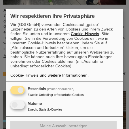
Anlässlich des Tags der offenen Rechenzentren (TdoRZ) nahmen
78 Teilnehmende sowie zwei Schulklassen die Möglichkeit wahr,
Wir respektieren Ihre Privatsphäre
das Höchstleistungsrechenzentrum Green IT Cube auf dem
Wir (GSI GmbH) verwenden Cookies auf „gsi.de“.
GSI/FAIR-Campus zu besuchen. Im Rahmen von geführten Touren
Einzelheiten zu den Arten von Cookies und ihrem Zweck
erhielten sie die Gelegenheit, einen Blick auf die besonders
finden Sie unten und in unserem
Cookie-Hinweis
. Bitte
nachhaltige und energieeffiziente Technologie des Data Centers zu
willigen Sie in die Verwendung von Cookies ein, wie in
unserem Cookie-Hinweis beschrieben, indem Sie auf
werfen und sich über die wissenschaftliche Nutzung zu
„Alle zulassen und fortsetzen“ klicken, um die
informieren.
bestmögliche Nutzererfahrung auf unseren Webseiten zu
Mehr »
haben. Sie können auch Ihre bevorzugten Einstellungen
vornehmen oder Cookies ablehnen (mit Ausnahme
unbedingt erforderlicher Cookies).
Tschechischer Sachbeitrag für NUSTAR – GSI/FAIR
Cookie-Hinweis und weitere Informationen
.
und Schlesische Universität Opava unterzeichnen
Construction Memorandum of Understanding
Essentials
(immer erforderlich)
Zweck
:
Unbedingt erforderliche Cookies
Matomo
Zweck
:
Statistik-Cookies
Meine Auswahl bestätigen