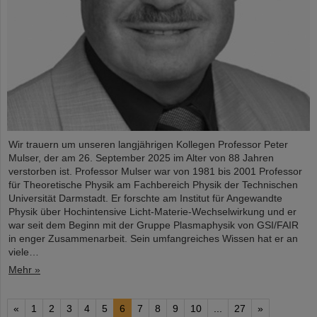
Wir trauern um unseren langjährigen Kollegen Professor Peter
Mulser, der am 26. September 2025 im Alter von 88 Jahren
verstorben ist. Professor Mulser war von 1981 bis 2001 Professor
für Theoretische Physik am Fachbereich Physik der Technischen
Universität Darmstadt. Er forschte am Institut für Angewandte
Physik über Hochintensive Licht-Materie-Wechselwirkung und er
war seit dem Beginn mit der Gruppe Plasmaphysik von GSI/FAIR
in enger Zusammenarbeit. Sein umfangreiches Wissen hat er an
viele…
Mehr »
«
1
2
3
4
5
6
7
8
9
10
...
27
»