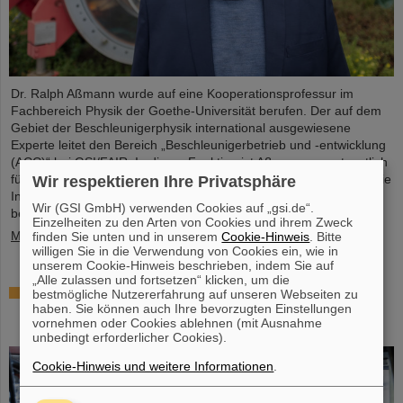
Dr. Ralph Aßmann wurde auf eine Kooperationsprofessur im
Fachbereich Physik der Goethe-Universität berufen. Der auf dem
Gebiet der Beschleunigerphysik international ausgewiesene
Experte leitet den Bereich „Beschleunigerbetrieb und -entwicklung
(ACC)“ bei GSI/FAIR. In dieser Funktion ist Aßmann verantwortlich
für den Betrieb der bestehenden Beschleunigeranlagen und für die
Wir respektieren Ihre Privatsphäre
Integration und Inbetriebnahme der sich derzeit im Bau
Wir (GSI GmbH) verwenden Cookies auf „gsi.de“.
befindlichen internationalen Teilchenbeschleunigeranlage FAIR.…
Einzelheiten zu den Arten von Cookies und ihrem Zweck
Mehr »
finden Sie unten und in unserem
Cookie-Hinweis
. Bitte
willigen Sie in die Verwendung von Cookies ein, wie in
unserem Cookie-Hinweis beschrieben, indem Sie auf
„Alle zulassen und fortsetzen“ klicken, um die
Gleichzeitige Beschleunigung von zwei
bestmögliche Nutzererfahrung auf unseren Webseiten zu
haben. Sie können auch Ihre bevorzugten Einstellungen
Ionenstrahlen: Einzigartiges Verfahren im
vornehmen oder Cookies ablehnen (mit Ausnahme
Ringbeschleuniger SIS18 demonstriert
unbedingt erforderlicher Cookies).
Cookie-Hinweis und weitere Informationen
.