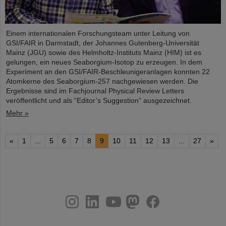
Einem internationalen Forschungsteam unter Leitung von
GSI/FAIR in Darmstadt, der Johannes Gutenberg-Universität
Mainz (JGU) sowie des Helmholtz-Instituts Mainz (HIM) ist es
gelungen, ein neues Seaborgium-Isotop zu erzeugen. In dem
Experiment an den GSI/FAIR-Beschleunigeranlagen konnten 22
Atomkerne des Seaborgium-257 nachgewiesen werden. Die
Ergebnisse sind im Fachjournal Physical Review Letters
veröffentlicht und als “Editor’s Suggestion” ausgezeichnet.
Mehr »
«
1
...
5
6
7
8
9
10
11
12
13
...
27
»
instagram
linkedin
youtube
helmholtz.social
facebook