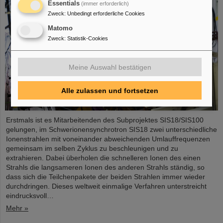
Essentials
(immer erforderlich)
Zweck
:
Unbedingt erforderliche Cookies
Matomo
Zweck
:
Statistik-Cookies
Meine Auswahl bestätigen
Alle zulassen und fortsetzen
Erstmals ist es Mitarbeitenden des Subprojektes SIS18/SIS100
gelungen, im Schwerionensynchrotron SIS18 zwei unterschiedliche
Ionenstrahlen mit voneinander abweichenden Umlauffrequenzen
gemeinsam im selben Zyklus zu beschleunigen und zu
extrahieren. Dabei überholen die schnelleren Ionen des einen
Strahls die langsameren Ionen des anderen Strahls ständig, so
dass sich die Teilchenpakete der beiden Strahlen immer wieder
durchdringen. Dieses weltweit einmalige Verfahren unterstreicht
eindrucksvoll…
Mehr »