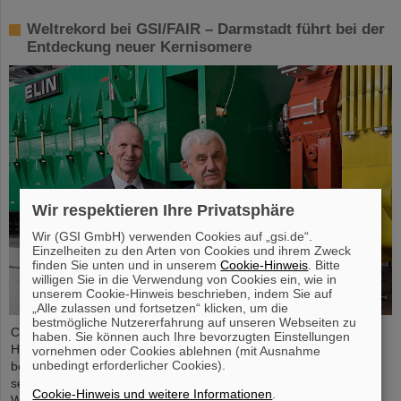
Weltrekord bei GSI/FAIR – Darmstadt führt bei der
Entdeckung neuer Kernisomere
Wir respektieren Ihre Privatsphäre
Wir (GSI GmbH) verwenden Cookies auf „gsi.de“.
Einzelheiten zu den Arten von Cookies und ihrem Zweck
finden Sie unten und in unserem
Cookie-Hinweis
. Bitte
willigen Sie in die Verwendung von Cookies ein, wie in
unserem Cookie-Hinweis beschrieben, indem Sie auf
„Alle zulassen und fortsetzen“ klicken, um die
bestmögliche Nutzererfahrung auf unseren Webseiten zu
Chemische Elemente, neue Isotope, kleinste Teilchen – das GSI
haben. Sie können auch Ihre bevorzugten Einstellungen
Helmholtzzentrum für Schwerionenforschung in Darmstadt ist
vornehmen oder Cookies ablehnen (mit Ausnahme
unbedingt erforderlicher Cookies).
bekannt für seine Entdeckungen, unter anderem von insgesamt
sechs superschweren Elementen. Nun gibt es einen neuen
Cookie-Hinweis und weitere Informationen
.
Weltrekord zu vermelden: Das Forschungszentrum, an dem