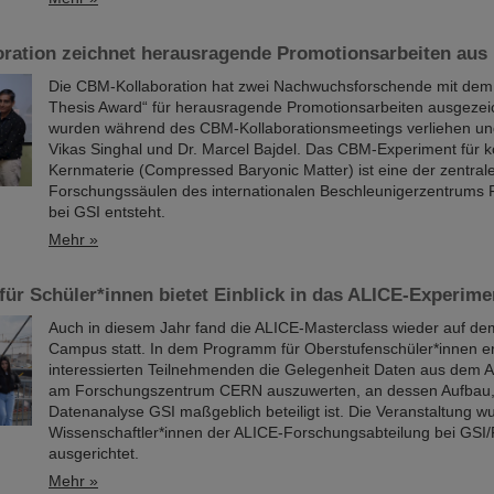
ration zeichnet herausragende Promotionsarbeiten aus
Die CBM-Kollaboration hat zwei Nachwuchsforschende mit de
Thesis Award“ für herausragende Promotionsarbeiten ausgezeic
wurden während des CBM-Kollaborationsmeetings verliehen un
Vikas Singhal und Dr. Marcel Bajdel. Das CBM-Experiment für 
Kernmaterie (Compressed Baryonic Matter) ist eine der zentral
Forschungssäulen des internationalen Beschleunigerzentrums F
bei GSI entsteht.
Mehr »
für Schüler*innen bietet Einblick in das ALICE-Experime
Auch in diesem Jahr fand die ALICE-Masterclass wieder auf de
Campus statt. In dem Programm für Oberstufenschüler*innen er
interessierten Teilnehmenden die Gelegenheit Daten aus dem 
am Forschungszentrum CERN auszuwerten, an dessen Aufbau,
Datenanalyse GSI maßgeblich beteiligt ist. Die Veranstaltung w
Wissenschaftler*innen der ALICE-Forschungsabteilung bei GSI
ausgerichtet.
Mehr »