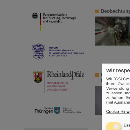
Beobachtung
Wir respe
Beratungsgr
Wir (GSI Gmb
Claudia Four
ihrem Zweck
Verwendung v
zulassen und
zu haben. Si
(mit Ausnahm
Cookie-Hinwe
Ess