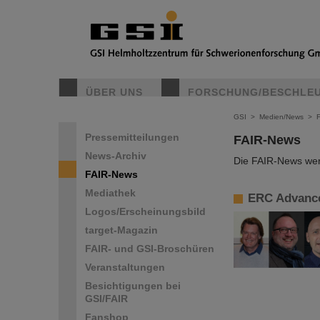
ÜBER UNS
FORSCHUNG/BESCHLE
GSI
>
Medien/News
>
Pressemitteilungen
FAIR-News
News-Archiv
Die FAIR-News werd
FAIR-News
Mediathek
ERC Advance
Logos/Erscheinungsbild
target-Magazin
FAIR- und GSI-Broschüren
Veranstaltungen
Besichtigungen bei
GSI/FAIR
Fanshop