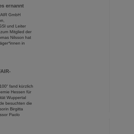
es ernannt
 FAIR GmbH
on,
GSI und Leiter
 zum Mitglied der
mas Nilsson hat
äger*innen in
FAIR-
00“ fand kürzlich
demie Hessen für
tät Wuppertal
de besuchten die
orin Birgitta
essor Paolo