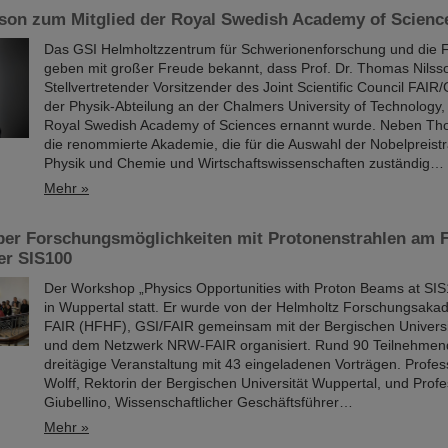
son zum Mitglied der Royal Swedish Academy of Scienc
Das GSI Helmholtzzentrum für Schwerionenforschung und die
geben mit großer Freude bekannt, dass Prof. Dr. Thomas Nilss
Stellvertretender Vorsitzender des Joint Scientific Council FAIR/
der Physik-Abteilung an der Chalmers University of Technology,
Royal Swedish Academy of Sciences ernannt wurde. Neben Tho
die renommierte Akademie, die für die Auswahl der Nobelpreistr
Physik und Chemie und Wirtschaftswissenschaften zuständig…
Mehr »
er Forschungsmöglichkeiten mit Protonenstrahlen am 
er SIS100
Der Workshop „Physics Opportunities with Proton Beams at SIS1
in Wuppertal statt. Er wurde von der Helmholtz Forschungsaka
FAIR (HFHF), GSI/FAIR gemeinsam mit der Bergischen Universi
und dem Netzwerk NRW-FAIR organisiert. Rund 90 Teilnehmen
dreitägige Veranstaltung mit 43 eingeladenen Vorträgen. Profess
Wolff, Rektorin der Bergischen Universität Wuppertal, und Prof
Giubellino, Wissenschaftlicher Geschäftsführer…
Mehr »