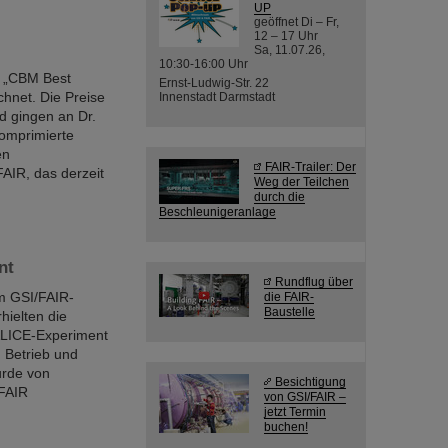
UP
geöffnet Di – Fr,
12 – 17 Uhr
Sa, 11.07.26,
10:30-16:00 Uhr
m „CBM Best
Ernst-Ludwig-Str. 22
hnet. Die Preise
Innenstadt Darmstadt
d gingen an Dr.
komprimierte
en
FAIR-Trailer: Der
AIR, das derzeit
Weg der Teilchen
durch die
Beschleunigeranlage
nt
Rundflug über
m GSI/FAIR-
die FAIR-
Baustelle
hielten die
ALICE-Experiment
 Betrieb und
urde von
Besichtigung
/FAIR
von GSI/FAIR –
jetzt Termin
buchen!