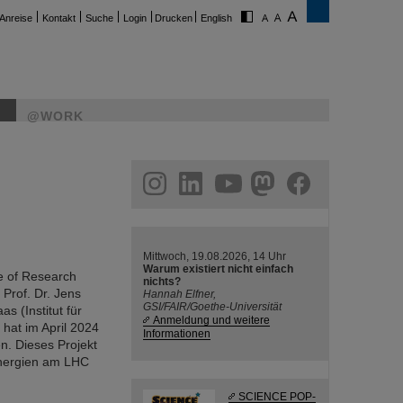
Anreise
Kontakt
Suche
Login
Drucken
English
@WORK
ram
linkedin
youtube
helmholtz.social
facebook
Mittwoch, 19.08.2026, 14 Uhr
Warum existiert nicht einfach
e of Research
nichts?
 Prof. Dr. Jens
Hannah Elfner,
GSI/FAIR/Goethe-Universität
s (Institut für
Anmeldung und weitere
hat im April 2024
Informationen
n. Dieses Projekt
Energien am LHC
SCIENCE POP-