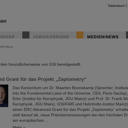
Telefonbuch
UNIGER
JOBS/KARRIERE
MEDIEN/NEWS
FAIR-News
instag
en freundlicherweise von GSI bereitgestellt.
d Grant für das Projekt „Zeptometry“
Das Konsortium um Dr. Maarten Boonekamp (Sprecher, Institut
into the Fundamental Laws of the Universe, CEA, Paris-Saclay),
Erler (Institut für Kernphysik, JGU Mainz) und Prof. Dr. Frank Maa
Kernphysik, JGU Mainz, GSI/FAIR und Helmholtz-Institut Mainz) 
einen ERC Advanced Grant für das Projekt „Zeptometry” erhalte
zielt darauf ab, neue Präzisionsmessungen bei den höchsten 
am europäischen…
Mehr »