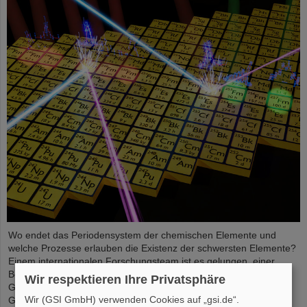
Wo endet das Periodensystem der chemischen Elemente und
welche Prozesse erlauben die Existenz der schwersten Elemente?
Einem internationalen Forschungsteam ist es gelungen, einer
Beantwortung näher zu kommen und mit Messungen an der
Wir respektieren Ihre Privatsphäre
GSI/FAIR-Beschleunigeranlage und in Laboren der Johannes
Wir (GSI GmbH) verwenden Cookies auf „gsi.de“.
Gutenberg-Universität Mainz einen Einblick in die Struktur von