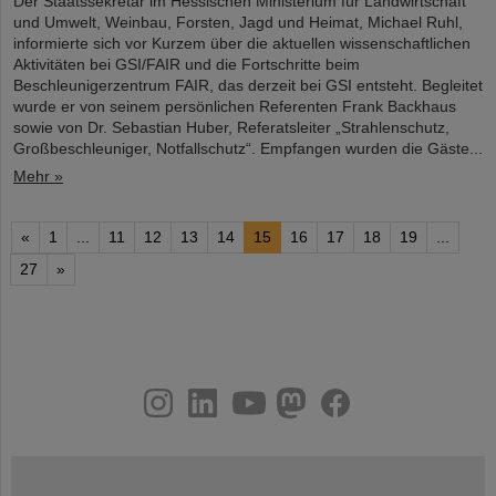
Der Staatssekretär im Hessischen Ministerium für Landwirtschaft
und Umwelt, Weinbau, Forsten, Jagd und Heimat, Michael Ruhl,
informierte sich vor Kurzem über die aktuellen wissenschaftlichen
Aktivitäten bei GSI/FAIR und die Fortschritte beim
Beschleunigerzentrum FAIR, das derzeit bei GSI entsteht. Begleitet
wurde er von seinem persönlichen Referenten Frank Backhaus
sowie von Dr. Sebastian Huber, Referatsleiter „Strahlenschutz,
Großbeschleuniger, Notfallschutz“. Empfangen wurden die Gäste...
Mehr »
«
1
...
11
12
13
14
15
16
17
18
19
...
27
»
instagram
linkedin
youtube
helmholtz.social
facebook