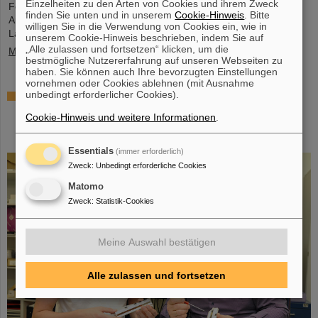
Einzelheiten zu den Arten von Cookies und ihrem Zweck
Fermium-Atomkernen (Element 100) mit unterschiedlichen
finden Sie unten und in unserem
Cookie-Hinweis
. Bitte
Anzahlen an Neutronen zu gewinnen. Mit modernen
willigen Sie in die Verwendung von Cookies ein, wie in
Laserspektroskopietechniken bestimmten sie…
unserem Cookie-Hinweis beschrieben, indem Sie auf
„Alle zulassen und fortsetzen“ klicken, um die
Mehr »
bestmögliche Nutzererfahrung auf unseren Webseiten zu
haben. Sie können auch Ihre bevorzugten Einstellungen
vornehmen oder Cookies ablehnen (mit Ausnahme
unbedingt erforderlicher Cookies).
Das schwerste bisher chemisch untersuchte
Element – In Experimenten bei GSI/FAIR gelingt
Cookie-Hinweis und weitere Informationen
.
Bestimmung der Eigenschaften von Moscovium
und Nihonium
Essentials
(immer erforderlich)
Zweck
:
Unbedingt erforderliche Cookies
Matomo
Zweck
:
Statistik-Cookies
Meine Auswahl bestätigen
Alle zulassen und fortsetzen