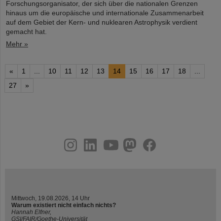
Forschungsorganisator, der sich über die nationalen Grenzen
hinaus um die europäische und internationale Zusammenarbeit
auf dem Gebiet der Kern- und nuklearen Astrophysik verdient
gemacht hat.
Mehr »
«
1
...
10
11
12
13
14
15
16
17
18
...
27
»
instagram
linkedin
youtube
helmholtz.social
facebook
Mittwoch, 19.08.2026, 14 Uhr
Warum existiert nicht einfach nichts?
Hannah Elfner,
GSI/FAIR/Goethe-Universität