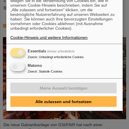
Zeitraum, der ...
willigen Sie in die Verwendung von Cookies ein, wie in
unserem Cookie-Hinweis beschrieben, indem Sie auf
Mehr »
„Alle zulassen und fortsetzen“ klicken, um die
bestmögliche Nutzererfahrung auf unseren Webseiten zu
haben. Sie können auch Ihre bevorzugten Einstellungen
vornehmen oder Cookies ablehnen (mit Ausnahme
Glänzender Fortschritt: Erste Tanksektion des
unbedingt erforderlicher Cookies).
neuen Alvarez erfolgreich verkupfert
Cookie-Hinweis und weitere Informationen
.
Essentials
(immer erforderlich)
Zweck
:
Unbedingt erforderliche Cookies
Matomo
Zweck
:
Statistik-Cookies
Meine Auswahl bestätigen
Alle zulassen und fortsetzen
Die neue Galvanikanlage von GSI/FAIR hat nach einer