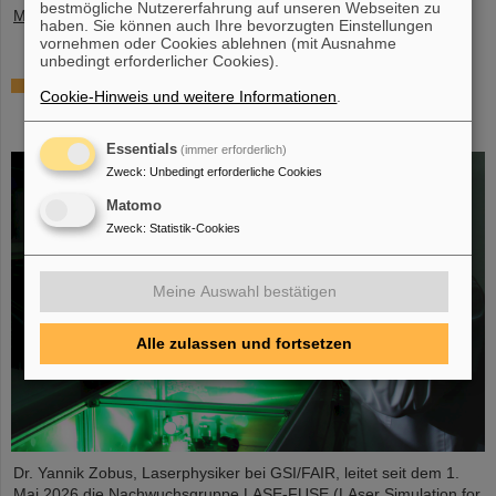
bestmögliche Nutzererfahrung auf unseren Webseiten zu
Mehr »
haben. Sie können auch Ihre bevorzugten Einstellungen
vornehmen oder Cookies ablehnen (mit Ausnahme
unbedingt erforderlicher Cookies).
Millionenförderung des BMFTR für
Cookie-Hinweis und weitere Informationen
.
Fusionsforschung – Dr. Yannik Zobus von
GSI/FAIR wirbt Nachwuchsgruppe ein
Essentials
(immer erforderlich)
Zweck
:
Unbedingt erforderliche Cookies
Matomo
Zweck
:
Statistik-Cookies
Meine Auswahl bestätigen
Alle zulassen und fortsetzen
Dr. Yannik Zobus, Laserphysiker bei GSI/FAIR, leitet seit dem 1.
Mai 2026 die Nachwuchsgruppe LASE-FUSE (LAser Simulation for