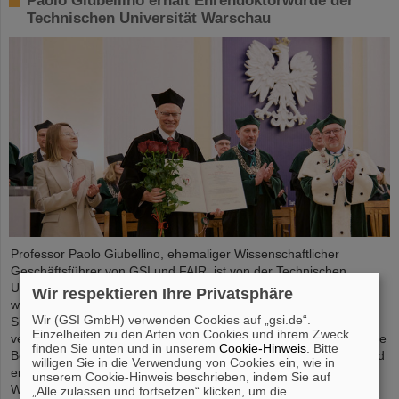
Paolo Giubellino erhält Ehrendoktorwürde der
Technischen Universität Warschau
Professor Paolo Giubellino, ehemaliger Wissenschaftlicher
Geschäftsführer von GSI und FAIR, ist von der Technischen
Universität Warschau mit der Ehrendoktorwürde ausgezeichnet
Wir respektieren Ihre Privatsphäre
worden. Sie wurde am 6. Mai 2026 im Rahmen einer feierlichen
Wir (GSI GmbH) verwenden Cookies auf „gsi.de“.
Sitzung des Senats der Technischen Universität Warschau
Einzelheiten zu den Arten von Cookies und ihrem Zweck
verliehen. Die Universität würdigt damit Giubellinos herausragende
finden Sie unten und in unserem
Cookie-Hinweis
. Bitte
Beiträge zur Kern- und Teilchenphysik sowie seine langjährige und
willigen Sie in die Verwendung von Cookies ein, wie in
erfolgreiche Zusammenarbeit mit der Technischen Universität
unserem Cookie-Hinweis beschrieben, indem Sie auf
Warschau. ...
„Alle zulassen und fortsetzen“ klicken, um die