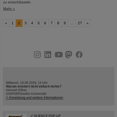
zu entschlüsseln.
Mehr »
«
1
2
3
4
5
6
7
8
9
...
27
»
instagram
linkedin
youtube
helmholtz.social
facebook
Mittwoch, 19.08.2026, 14 Uhr
Warum existiert nicht einfach nichts?
Hannah Elfner,
GSI/FAIR/Goethe-Universität
Anmeldung und weitere Informationen
SCIENCE POP-UP