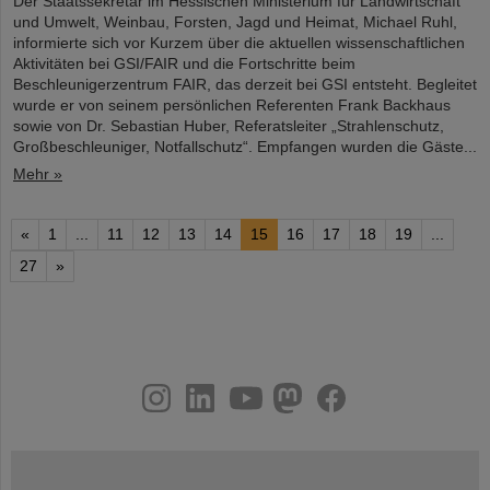
Der Staatssekretär im Hessischen Ministerium für Landwirtschaft
und Umwelt, Weinbau, Forsten, Jagd und Heimat, Michael Ruhl,
informierte sich vor Kurzem über die aktuellen wissenschaftlichen
Aktivitäten bei GSI/FAIR und die Fortschritte beim
Beschleunigerzentrum FAIR, das derzeit bei GSI entsteht. Begleitet
wurde er von seinem persönlichen Referenten Frank Backhaus
sowie von Dr. Sebastian Huber, Referatsleiter „Strahlenschutz,
Großbeschleuniger, Notfallschutz“. Empfangen wurden die Gäste...
Mehr »
«
1
...
11
12
13
14
15
16
17
18
19
...
27
»
instagram
linkedin
youtube
helmholtz.social
facebook