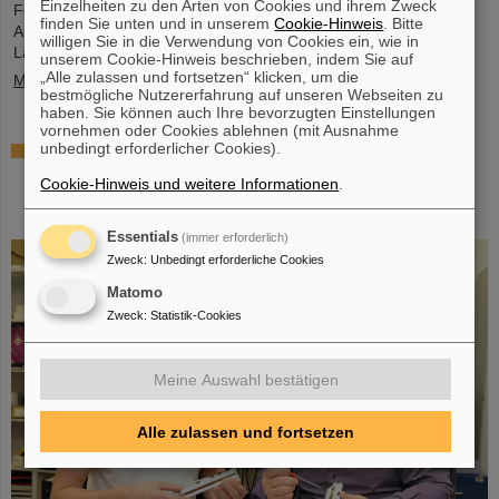
Einzelheiten zu den Arten von Cookies und ihrem Zweck
Fermium-Atomkernen (Element 100) mit unterschiedlichen
finden Sie unten und in unserem
Cookie-Hinweis
. Bitte
Anzahlen an Neutronen zu gewinnen. Mit modernen
willigen Sie in die Verwendung von Cookies ein, wie in
Laserspektroskopietechniken bestimmten sie…
unserem Cookie-Hinweis beschrieben, indem Sie auf
„Alle zulassen und fortsetzen“ klicken, um die
Mehr »
bestmögliche Nutzererfahrung auf unseren Webseiten zu
haben. Sie können auch Ihre bevorzugten Einstellungen
vornehmen oder Cookies ablehnen (mit Ausnahme
unbedingt erforderlicher Cookies).
Das schwerste bisher chemisch untersuchte
Element – In Experimenten bei GSI/FAIR gelingt
Cookie-Hinweis und weitere Informationen
.
Bestimmung der Eigenschaften von Moscovium
und Nihonium
Essentials
(immer erforderlich)
Zweck
:
Unbedingt erforderliche Cookies
Matomo
Zweck
:
Statistik-Cookies
Meine Auswahl bestätigen
Alle zulassen und fortsetzen