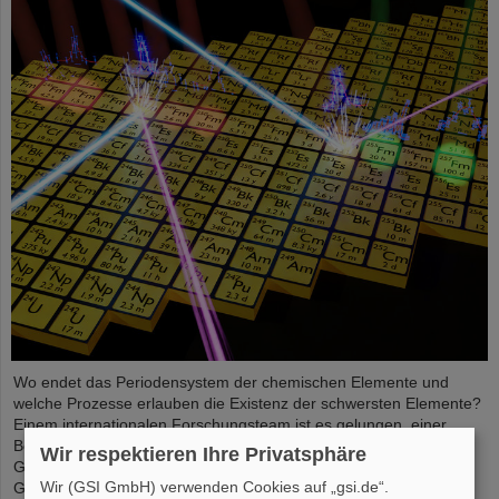
Wo endet das Periodensystem der chemischen Elemente und
welche Prozesse erlauben die Existenz der schwersten Elemente?
Einem internationalen Forschungsteam ist es gelungen, einer
Beantwortung näher zu kommen und mit Messungen an der
Wir respektieren Ihre Privatsphäre
GSI/FAIR-Beschleunigeranlage und in Laboren der Johannes
Wir (GSI GmbH) verwenden Cookies auf „gsi.de“.
Gutenberg-Universität Mainz einen Einblick in die Struktur von