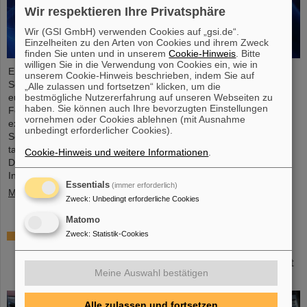
Wir respektieren Ihre Privatsphäre
Wir (GSI GmbH) verwenden Cookies auf „gsi.de“.
Einzelheiten zu den Arten von Cookies und ihrem Zweck
finden Sie unten und in unserem
Cookie-Hinweis
. Bitte
willigen Sie in die Verwendung von Cookies ein, wie in
Einem internationalen Forschungsteam ist ein entscheidender
unserem Cookie-Hinweis beschrieben, indem Sie auf
Schritt zu einer neuen Generation von Atomuhren gelungen. Am
„Alle zulassen und fortsetzen“ klicken, um die
europäischen Röntgenlaser European XFEL haben die
bestmögliche Nutzererfahrung auf unseren Webseiten zu
haben. Sie können auch Ihre bevorzugten Einstellungen
Forschenden auf Basis des Elements Scandium einen wesentlich
vornehmen oder Cookies ablehnen (mit Ausnahme
exakteren Taktgeber erzeugt, der eine Genauigkeit von einer
unbedingt erforderlicher Cookies).
Sekunde in 300 Milliarden Jahren ermöglicht – das ist rund
tausendmal präziser als die Standard-Atomuhr auf Cäsium-Basis.
Cookie-Hinweis und weitere Informationen
.
Das Team, zu dem auch Wissenschaftler*innen des Helmholtz-
Instituts Jena, ....
Essentials
(immer erforderlich)
Mehr »
Zweck
:
Unbedingt erforderliche Cookies
Matomo
Italienisch-deutsche Wissenschaftskooperation:
Zweck
:
Statistik-Cookies
CNAO in Pavia erhält Fördermittel von über
385.000 Euro für gemeinsames Forschungsprojekt
Meine Auswahl bestätigen
mit GSI in Darmstadt
Alle zulassen und fortsetzen