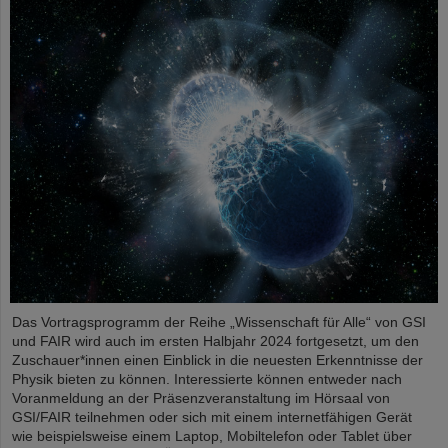
Das Vortragsprogramm der Reihe „Wissenschaft für Alle“ von GSI
und FAIR wird auch im ersten Halbjahr 2024 fortgesetzt, um den
Zuschauer*innen einen Einblick in die neuesten Erkenntnisse der
Physik bieten zu können. Interessierte können entweder nach
Voranmeldung an der Präsenzveranstaltung im Hörsaal von
GSI/FAIR teilnehmen oder sich mit einem internetfähigen Gerät
wie beispielsweise einem Laptop, Mobiltelefon oder Tablet über