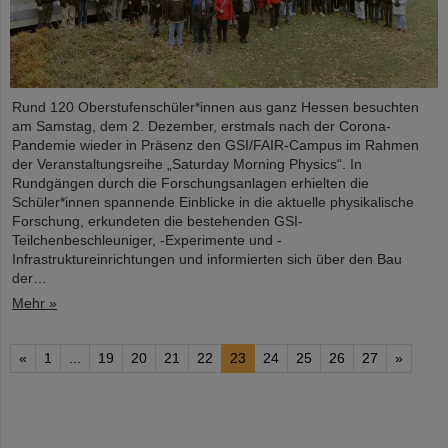
Rund 120 Oberstufenschüler*innen aus ganz Hessen besuchten
am Samstag, dem 2. Dezember, erstmals nach der Corona-
Pandemie wieder in Präsenz den GSI/FAIR-Campus im Rahmen
der Veranstaltungsreihe „Saturday Morning Physics“. In
Rundgängen durch die Forschungsanlagen erhielten die
Schüler*innen spannende Einblicke in die aktuelle physikalische
Forschung, erkundeten die bestehenden GSI-
Teilchenbeschleuniger, -Experimente und -
Infrastruktureinrichtungen und informierten sich über den Bau
der…
Mehr »
«
1
...
19
20
21
22
23
24
25
26
27
»