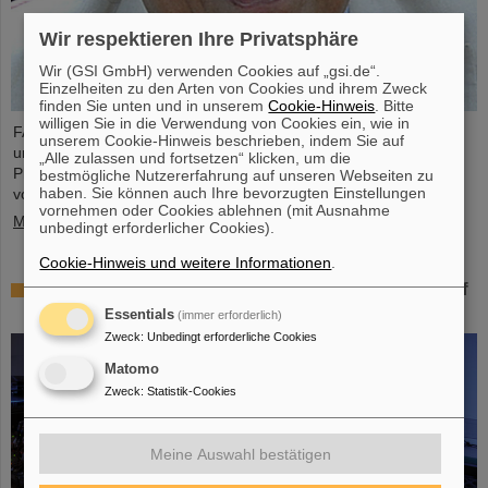
Wir respektieren Ihre Privatsphäre
Wir (GSI GmbH) verwenden Cookies auf „gsi.de“.
Einzelheiten zu den Arten von Cookies und ihrem Zweck
finden Sie unten und in unserem
Cookie-Hinweis
. Bitte
willigen Sie in die Verwendung von Cookies ein, wie in
FAIR und GSI trauern um einen herausragenden Wissenschaftler
unserem Cookie-Hinweis beschrieben, indem Sie auf
und einen der Wegbereiter für das FAIR-Projekt. Der indische
„Alle zulassen und fortsetzen“ klicken, um die
Physiker Bikash Sinha ist am 11. August im Alter von 78 Jahren
bestmögliche Nutzererfahrung auf unseren Webseiten zu
haben. Sie können auch Ihre bevorzugten Einstellungen
von uns gegangen.
vornehmen oder Cookies ablehnen (mit Ausnahme
Mehr »
unbedingt erforderlicher Cookies).
Cookie-Hinweis und weitere Informationen
.
25 Jahre Tumortherapie: Präzise Waffen im Kampf
gegen den Krebs
Essentials
(immer erforderlich)
Zweck
:
Unbedingt erforderliche Cookies
Matomo
Zweck
:
Statistik-Cookies
Meine Auswahl bestätigen