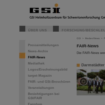
ÜBER UNS
FORSCHUNG/BESCHLE
GSI
>
Medien/News
>
Pressemitteilungen
FAIR-News
News-Archiv
Die FAIR-News werd
FAIR-News
Mediathek
Darmstädter
Logos/Erscheinungsbild
target-Magazin
FAIR- und GSI-Broschüren
Veranstaltungen
Besichtigungen bei
GSI/FAIR
Fanshop