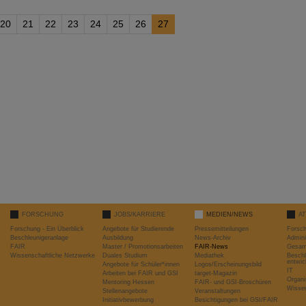
20
21
22
23
24
25
26
27
FORSCHUNG
JOBS/KARRIERE
MEDIEN/NEWS
A
Forschung - Ein Überblick
Angebote für Studierende
Pressemitteilungen
Forsc
Beschleunigeranlage
Ausbildung
News-Archiv
Admini
FAIR
Master / Promotionsarbeiten
FAIR-News
Gesamt
Wissenschaftliche Netzwerke
Duales Studium
Mediathek
Beschl
entwic
Angebote für Schüler*innen
Logos/Erscheinungsbild
IT
Arbeiten bei FAIR und GSI
target-Magazin
Organi
Mentoring Hessen
FAIR- und GSI-Broschüren
Wissen
Stellenangebote
Veranstaltungen
Initiativbewerbung
Besichtigungen bei GSI/FAIR