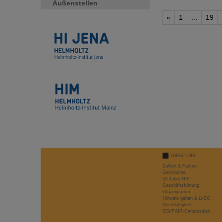
Außenstellen
«
1
...
19
ÜBER UNS
Zahlen & Fakten
Geschichte
50 Jahre GSI
Geschäftsführung
Organigramm
Hinweis geben & LkSG
Nachhaltigkeit
GSI/FAIR-Campusplan