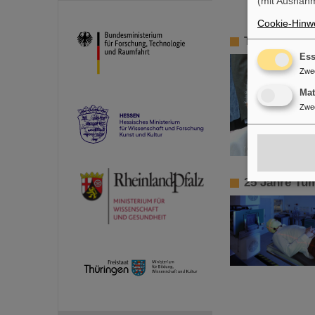
(mit Ausnahm
Cookie-Hinwe
Trauer um B
Ess
Zwe
Ma
Zwe
25 Jahre Tu