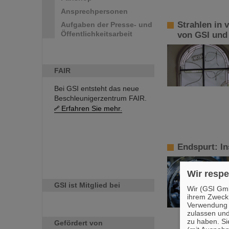
Ansprechpersonen
Strahlen in 
Aufgaben der Presse- und
Öffentlichkeitsarbeit
von GSI und 
FAIR
Bei GSI entsteht das neue
Beschleunigerzentrum FAIR.
Erfahren Sie mehr.
Endspurt: In
Wir respe
GSI ist Mitglied bei
Wir (GSI Gmb
ihrem Zweck
Verwendung v
zulassen und
zu haben. Si
Gefördert von