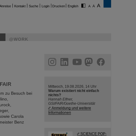
Anreise
Kontakt
Suche
Login
Drucken
English
@WORK
ram
linkedin
youtube
helmholtz.social
facebook
 FAIR
Mittwoch, 19.08.2026, 14 Uhr
Warum existiert nicht einfach
em zu Besuch bei
nichts?
lino,
Hannah Elfner,
GSI/FAIR/Goethe-Universität
urock,
Anmeldung und weitere
eger,
Informationen
sowie Carola
meister Benz
SCIENCE POP-