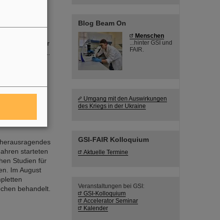
Blog Beam On
Menschen
r und einen der
...hinter GSI und
FAIR.
Sinha ist am 11.
Umgang mit den Auswirkungen
des Kriegs in der Ukraine
GSI-FAIR Kolloquium
n herausragendes
Jahren starteten
Aktuelle Termine
hen Studien für
en. Im August
pletten
Veranstaltungen bei GSI:
ochen behandelt.
GSI-Kolloquium
Accelerator Seminar
Kalender