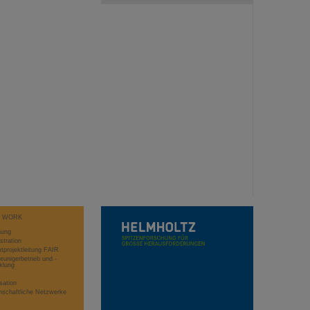
T WORK
hung
stration
projektleitung FAIR
eunigerbetrieb und -
klung
sation
schaftliche Netzwerke