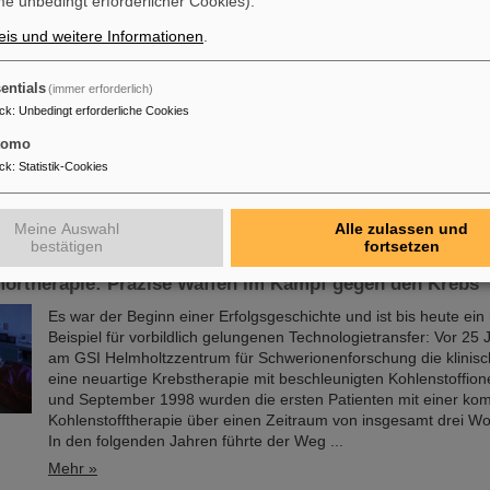
e unbedingt erforderlicher Cookies).
Mehr »
is und weitere Informationen
.
ikash Sinha
entials
(immer erforderlich)
FAIR und GSI trauern um einen herausragenden Wissenschaftle
ck
:
Unbedingt erforderliche Cookies
Wegbereiter für das FAIR-Projekt. Der indische Physiker Bikash 
August im Alter von 78 Jahren von uns gegangen.
tomo
Mehr »
ck
:
Statistik-Cookies
Meine Auswahl
Alle zulassen und
bestätigen
fortsetzen
mortherapie: Präzise Waffen im Kampf gegen den Krebs
Es war der Beginn einer Erfolgsgeschichte und ist bis heute ei
Beispiel für vorbildlich gelungenen Technologietransfer: Vor 25 
am GSI Helmholtzzentrum für Schwerionenforschung die klinisc
eine neuartige Krebstherapie mit beschleunigten Kohlenstoffion
und September 1998 wurden die ersten Patienten mit einer kom
Kohlenstofftherapie über einen Zeitraum von insgesamt drei W
In den folgenden Jahren führte der Weg ...
Mehr »