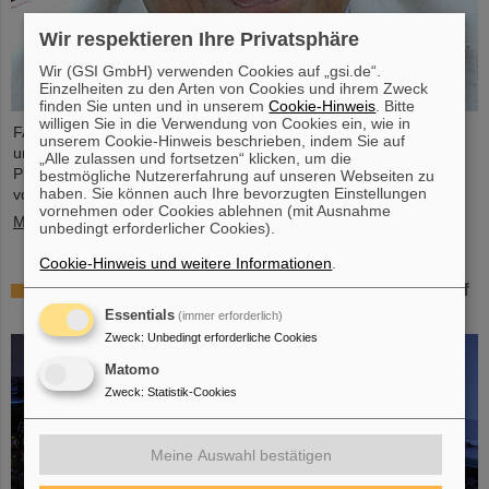
Wir respektieren Ihre Privatsphäre
Wir (GSI GmbH) verwenden Cookies auf „gsi.de“.
Einzelheiten zu den Arten von Cookies und ihrem Zweck
finden Sie unten und in unserem
Cookie-Hinweis
. Bitte
willigen Sie in die Verwendung von Cookies ein, wie in
FAIR und GSI trauern um einen herausragenden Wissenschaftler
unserem Cookie-Hinweis beschrieben, indem Sie auf
und einen der Wegbereiter für das FAIR-Projekt. Der indische
„Alle zulassen und fortsetzen“ klicken, um die
Physiker Bikash Sinha ist am 11. August im Alter von 78 Jahren
bestmögliche Nutzererfahrung auf unseren Webseiten zu
haben. Sie können auch Ihre bevorzugten Einstellungen
von uns gegangen.
vornehmen oder Cookies ablehnen (mit Ausnahme
Mehr »
unbedingt erforderlicher Cookies).
Cookie-Hinweis und weitere Informationen
.
25 Jahre Tumortherapie: Präzise Waffen im Kampf
gegen den Krebs
Essentials
(immer erforderlich)
Zweck
:
Unbedingt erforderliche Cookies
Matomo
Zweck
:
Statistik-Cookies
Meine Auswahl bestätigen