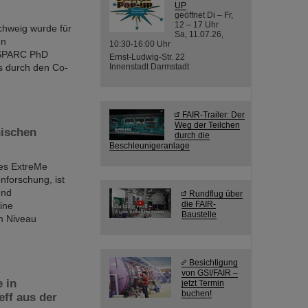
UP
geöffnet Di – Fr,
12 – 17 Uhr
chweig wurde für
Sa, 11.07.26,
en
10:30-16:00 Uhr
r SPARC PhD
Ernst-Ludwig-Str. 22
 durch den Co-
Innenstadt Darmstadt
FAIR-Trailer: Der
Weg der Teilchen
nischen
durch die
Beschleunigeranlage
des ExtreMe
nforschung, ist
und
Rundflug über
die FAIR-
ine
Baustelle
m Niveau
Besichtigung
von GSI/FAIR –
 in
jetzt Termin
buchen!
ff aus der