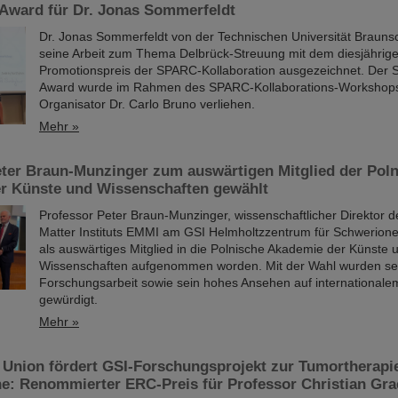
ward für Dr. Jonas Sommerfeldt
Dr. Jonas Sommerfeldt von der Technischen Universität Brauns
seine Arbeit zum Thema Delbrück-Streuung mit dem diesjährig
Promotionspreis der SPARC-Kollaboration ausgezeichnet. De
Award wurde im Rahmen des SPARC-Kollaborations-Workshops
Organisator Dr. Carlo Bruno verliehen.
Mehr »
eter Braun-Munzinger zum auswärtigen Mitglied der Pol
r Künste und Wissenschaften gewählt
Professor Peter Braun-Munzinger, wissenschaftlicher Direktor 
Matter Instituts EMMI am GSI Helmholtzzentrum für Schwerione
als auswärtiges Mitglied in die Polnische Akademie der Künste 
Wissenschaften aufgenommen worden. Mit der Wahl wurden se
Forschungsarbeit sowie sein hohes Ansehen auf internationale
gewürdigt.
Mehr »
 Union fördert GSI-Forschungsprojekt zur Tumortherapie
e: Renommierter ERC-Preis für Professor Christian Grae