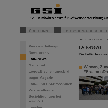
ÜBER UNS
FORSCHUNG/BESCHLE
GSI
>
Medien/News
>
Pressemitteilungen
FAIR-News
News-Archiv
Die FAIR-News werd
FAIR-News
Mediathek
Wissen, Zus
Logos/Erscheinungsbild
#ErasmusDa
target-Magazin
FAIR- und GSI-Broschüren
Veranstaltungen
Besichtigungen bei
GSI/FAIR
Fanshop