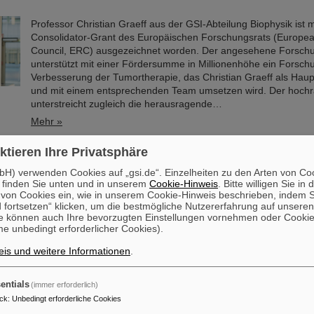
Professor Christian Graeff aus der GSI-Abteilung Biophysik ist
Consolidator-Grant des Europäischen Forschungsrats (Europe
Council, ERC) ausgezeichnet worden. Der angesehene Forschu
unterstützt mit einer Fördersumme in Millionenhöhe ein Forsc
Verbesserung der Tumortherapie, das Christian Graeff als Haupt
und mit einem entsprechenden Team umsetzen wird. Der hochr
unterstreicht zugleich die herausragende…
Mehr »
ktieren Ihre Privatsphäre
uium und Preisverleihung: Erinnerung an Professor Ger
orschende erhalten Christoph-Schmelzer-Preis
H) verwenden Cookies auf „gsi.de“. Einzelheiten zu den Arten von Co
 finden Sie unten und in unserem
Cookie-Hinweis
. Bitte willigen Sie in 
Es war die Würdigung einer außergewöhnlichen Lebensleistung 
on Cookies ein, wie in unserem Cookie-Hinweis beschrieben, indem Si
Ansporn für den wissenschaftlichen Nachwuchs: Mit einem feier
 fortsetzen“ klicken, um die bestmögliche Nutzererfahrung auf unsere
e können auch Ihre bevorzugten Einstellungen vornehmen oder Cooki
Gedenkkolloquium auf dem GSI/FAIR-Campus in Darmstadt ehrt
e unbedingt erforderlicher Cookies).
Abteilung Biophysik den in März 2023 verstorbenen Biophysik-
Kraft. Damit verbunden war auch die jährliche Verleihung des C
is und weitere Informationen
.
Schmelzer-Preises an drei junge Forschende....
Mehr »
entials
(immer erforderlich)
ck
:
Unbedingt erforderliche Cookies
zeit mit Blei-Kollisionen in 2023 abgeschlossen – ALICE