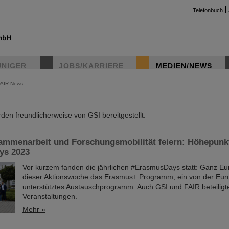
Telefonbuch
UNIGER
JOBS/KARRIERE
MEDIEN/NEWS
FAIR-News
instag
en freundlicherweise von GSI bereitgestellt.
ammenarbeit und Forschungsmobilität feiern: Höhepunk
ys 2023
Vor kurzem fanden die jährlichen #ErasmusDays statt: Ganz Eur
dieser Aktionswoche das Erasmus+ Programm, ein von der Eur
unterstütztes Austauschprogramm. Auch GSI und FAIR beteiligt
Veranstaltungen.
Mehr »