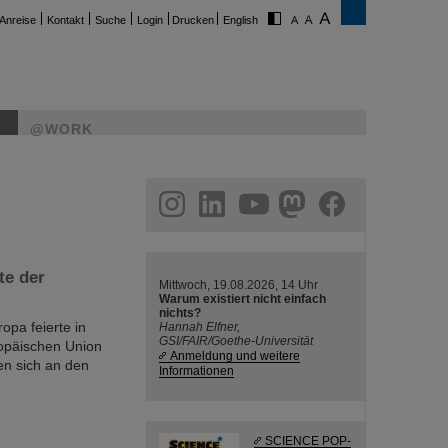
Anreise
Kontakt
Suche
Login
Drucken
English
@WORK
ram
linkedin
youtube
helmholtz.social
facebook
te der
Mittwoch, 19.08.2026, 14 Uhr
Warum existiert nicht einfach
nichts?
opa feierte in
Hannah Elfner,
GSI/FAIR/Goethe-Universität
opäischen Union
Anmeldung und weitere
en sich an den
Informationen
SCIENCE POP-