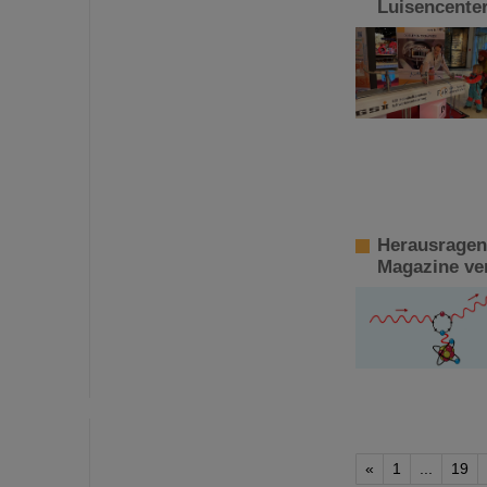
Luisencente
Herausragend
Magazine ver
«
1
...
19