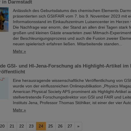
r in Darmstadt
Anlässlich des Geburtsdatums des chemischen Elements Darm
präsentierten sich GSI/FAIR vom 7. bis 9. November 2023 mit 
Informationsstand im Einkaufszentrum Luisencenter im Herzen
Die Nachfrage war enorm, der Stand an allen drei Tagen stark fr
großen und kleinen Gäste erwarteten zwei Mitmach-Experiment
der Beschleunigungsprozess und auch die Fusion zweier Elem
neuen spielerisch erfahren ließen. Mitarbeitende standen...
Mehr »
e GSI- und HI-Jena-Forschung als Highlight-Artikel im
öffentlicht
Eine herausragende wissenschaftliche Veröffentlichung von G
wurde von der einflussreichen Onlinepublikation „Physics Magaz
American Physical Society APS prominent als Highlight-Artikel a
stellvertretende Forschungsdirektor von GSI und FAIR und Leit
Instituts Jena, Professor Thomas Stöhlker, ist einer der vier Aut
Mehr »
20
21
22
23
24
25
26
27
»