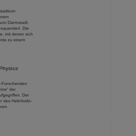
stadtium
einem
 von Darmstadt.
equentiert. Die
e, mit denen sich
ente zu einem
 Physics
SI-Forschenden
ine“ der
ufgegriffen. Der
er des Helmholtz-
oren.