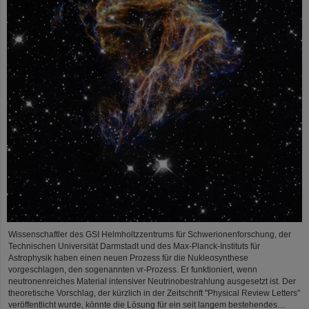
Wissenschaftler des GSI Helmholtzzentrums für Schwerionenforschung, der
Technischen Universität Darmstadt und des Max-Planck-Instituts für
Astrophysik haben einen neuen Prozess für die Nukleosynthese
vorgeschlagen, den sogenannten νr-Prozess. Er funktioniert, wenn
neutronenreiches Material intensiver Neutrinobestrahlung ausgesetzt ist. Der
theoretische Vorschlag, der kürzlich in der Zeitschrift "Physical Review Letters"
veröffentlicht wurde, könnte die Lösung für ein seit langem bestehendes…