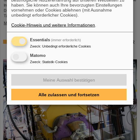
haben. Sie können auch Ihre bevorzugten Einstellungen
Infrastruktur sowie insbesondere über das Berufsangebot bei GSI und FAIR.
vornehmen oder Cookies ablehnen (mit Ausnahme
Die Mädchen nutzten den Girls’Day, um einen Einblick in die vielfältigen
unbedingt erforderlicher Cookies).
Tätigkeiten in einer internationalen Forschungseinrichtung…
Mehr »
Cookie-Hinweis und weitere Informationen
.
Essentials
(immer erforderlich)
Gemeinsam für die Krebsforschung: TRON und GSI/FAIR
Zweck
:
Unbedingt erforderliche Cookies
untersuchen Kombination von Schwerionentherapie und
mRNA-Impfstoff
Matomo
Zweck
:
Statistik-Cookies
Meine Auswahl bestätigen
Alle zulassen und fortsetzen