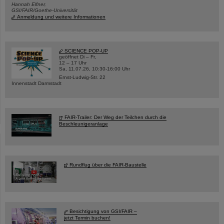
Hannah Elfner,
GSI/FAIR/Goethe-Universität
Anmeldung und weitere Informationen
SCIENCE POP-UP
geöffnet Di – Fr,
12 – 17 Uhr
Sa, 11.07.26, 10:30-16:00 Uhr
Ernst-Ludwig-Str. 22
Innenstadt Darmstadt
FAIR-Trailer: Der Weg der Teilchen durch die
Beschleunigeranlage
Rundflug über die FAIR-Baustelle
Besichtigung von GSI/FAIR –
jetzt Termin buchen!