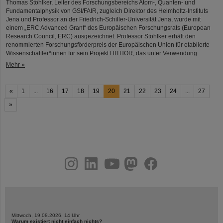
Thomas Stöhlker, Leiter des Forschungsbereichs Atom-, Quanten- und
Fundamentalphysik von GSI/FAIR, zugleich Direktor des Helmholtz-Instituts
Jena und Professor an der Friedrich-Schiller-Universität Jena, wurde mit
einem „ERC Advanced Grant“ des Europäischen Forschungsrats (European
Research Council, ERC) ausgezeichnet. Professor Stöhlker erhält den
renommierten Forschungsförderpreis der Europäischen Union für etablierte
Wissenschaftler*innen für sein Projekt HITHOR, das unter Verwendung…
Mehr »
«
1
...
16
17
18
19
20
21
22
23
24
...
27
»
instagram
linkedin
youtube
helmholtz.social
facebook
Mittwoch, 19.08.2026, 14 Uhr
Warum existiert nicht einfach nichts?