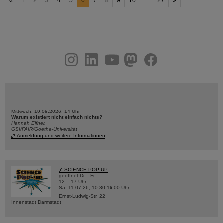
«
1
2
3
4
5
6
7
8
9
10
...
27
»
instagram
linkedin
youtube
helmholtz.social
facebook
Mittwoch, 19.08.2026, 14 Uhr
Warum existiert nicht einfach nichts?
Hannah Elfner,
GSI/FAIR/Goethe-Universität
Anmeldung und weitere Informationen
SCIENCE POP-UP
geöffnet Di – Fr,
12 – 17 Uhr
Sa, 11.07.26, 10:30-16:00 Uhr
Ernst-Ludwig-Str. 22
Innenstadt Darmstadt