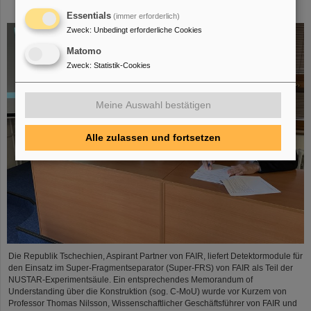
Construction Memorandum of Understanding
Essentials
(immer erforderlich)
Zweck
:
Unbedingt erforderliche Cookies
Matomo
Zweck
:
Statistik-Cookies
Meine Auswahl bestätigen
Alle zulassen und fortsetzen
Die Republik Tschechien, Aspirant Partner von FAIR, liefert Detektormodule für
den Einsatz im Super-Fragmentseparator (Super-FRS) von FAIR als Teil der
NUSTAR-Experimentsäule. Ein entsprechendes Memorandum of
Understanding über die Konstruktion (sog. C-MoU) wurde vor Kurzem von
Professor Thomas Nilsson, Wissenschaftlicher Geschäftsführer von FAIR und