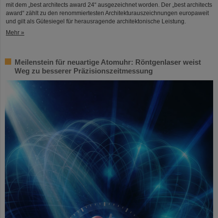
mit dem „best architects award 24“ ausgezeichnet worden. Der „best architects
award“ zählt zu den renommiertesten Architekturauszeichnungen europaweit
und gilt als Gütesiegel für herausragende architektonische Leistung.
Mehr »
Meilenstein für neuartige Atomuhr: Röntgenlaser weist
Weg zu besserer Präzisionszeitmessung