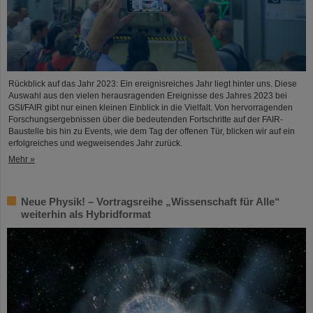
Rückblick auf das Jahr 2023: Ein ereignisreiches Jahr liegt hinter uns. Diese
Auswahl aus den vielen herausragenden Ereignisse des Jahres 2023 bei
GSI/FAIR gibt nur einen kleinen Einblick in die Vielfalt. Von hervorragenden
Forschungsergebnissen über die bedeutenden Fortschritte auf der FAIR-
Baustelle bis hin zu Events, wie dem Tag der offenen Tür, blicken wir auf ein
erfolgreiches und wegweisendes Jahr zurück.
Mehr »
Neue Physik! – Vortragsreihe „Wissenschaft für Alle“
weiterhin als Hybridformat