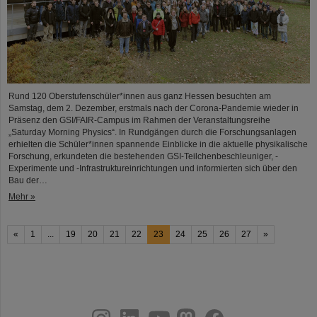
Rund 120 Oberstufenschüler*innen aus ganz Hessen besuchten am
Samstag, dem 2. Dezember, erstmals nach der Corona-Pandemie wieder in
Präsenz den GSI/FAIR-Campus im Rahmen der Veranstaltungsreihe
„Saturday Morning Physics“. In Rundgängen durch die Forschungsanlagen
erhielten die Schüler*innen spannende Einblicke in die aktuelle physikalische
Forschung, erkundeten die bestehenden GSI-Teilchenbeschleuniger, -
Experimente und -Infrastruktureinrichtungen und informierten sich über den
Bau der…
Mehr »
«
1
...
19
20
21
22
23
24
25
26
27
»
instagram
linkedin
youtube
helmholtz.social
facebook