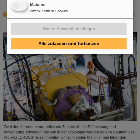
Matomo
Zweck
:
Statistik-Cookies
Italienisch-deutsche Wissenschaftskooperation: CNAO in
Pavia erhält Fördermittel von über 385.000 Euro für
gemeinsames Forschungsprojekt mit GSI in Darmstadt
Meine Auswahl bestätigen
Alle zulassen und fortsetzen
Zwei der führenden europäischen Zentren für die Erforschung und
Anwendung schwerer Teilchen in der Onkologie werden sich im Rahmen des
Projekts „CROSS“ zusammentun, um zum ersten Mal in einem lebenden