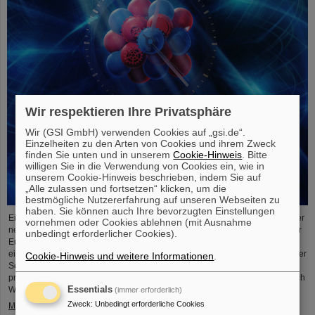
Wir respektieren Ihre Privatsphäre
Wir (GSI GmbH) verwenden Cookies auf „gsi.de“.
Einzelheiten zu den Arten von Cookies und ihrem Zweck
finden Sie unten und in unserem
Cookie-Hinweis
. Bitte
willigen Sie in die Verwendung von Cookies ein, wie in
unserem Cookie-Hinweis beschrieben, indem Sie auf
„Alle zulassen und fortsetzen“ klicken, um die
bestmögliche Nutzererfahrung auf unseren Webseiten zu
haben. Sie können auch Ihre bevorzugten Einstellungen
Einem internationalen Forschungsteam ist ein entscheidender Schritt zu einer
vornehmen oder Cookies ablehnen (mit Ausnahme
neuen Generation von Atomuhren gelungen. Am europäischen Röntgenlaser
unbedingt erforderlicher Cookies).
European XFEL haben die Forschenden auf Basis des Elements Scandium
einen wesentlich exakteren Taktgeber erzeugt, der eine Genauigkeit von einer
Cookie-Hinweis und weitere Informationen
.
Sekunde in 300 Milliarden Jahren ermöglicht – das ist rund tausendmal
präziser als die Standard-Atomuhr auf Cäsium-Basis. Das Team, zu dem auch
Wissenschaftler*innen des Helmholtz-Instituts Jena, ....
Essentials
(immer erforderlich)
Zweck
:
Unbedingt erforderliche Cookies
Mehr »